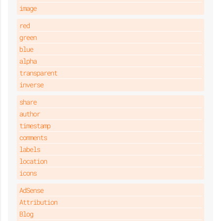
image
red
green
blue
alpha
transparent
inverse
share
author
timestamp
comments
labels
location
icons
AdSense
Attribution
Blog