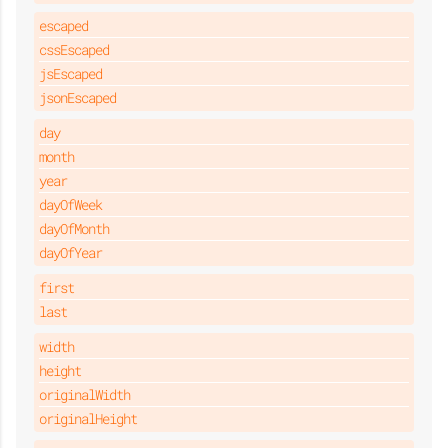
escaped
cssEscaped
jsEscaped
jsonEscaped
day
month
year
dayOfWeek
dayOfMonth
dayOfYear
first
last
width
height
originalWidth
originalHeight