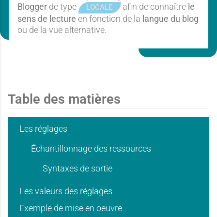
Blogger
de type
afin de connaître
le
LOCALE
sens de lecture
en fonction de la
langue du blog
ou de la vue alternative.
Table des matières
Les réglages
Échantillonnage des ressources
Syntaxes de sortie
Les valeurs des réglages
Exemple de mise en oeuvre