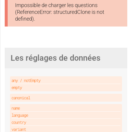
Impossible de charger les questions
(ReferenceError: structuredClone is not
defined).
Les réglages de données
any / notEmpty
empty
canonical
name
language
country
variant