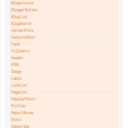
BlogArchive
BloggerButton
BlogList
BlogSearch
ContactForm
FeaturedPost
Feed
Followers
Header
HTML
Image
Label
LinkList
PageList
PopularPosts
Profile
ReportAbuse
Stats
Subscribe