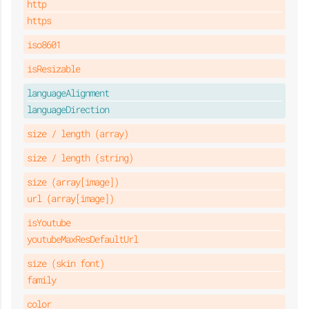
http
https
iso8601
isResizable
languageAlignment
languageDirection
size / length (array)
size / length (string)
size (array[image])
url (array[image])
isYoutube
youtubeMaxResDefaultUrl
size (skin font)
family
color