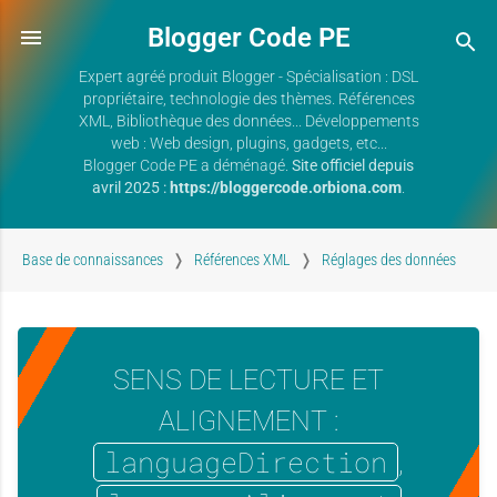
Blogger Code PE
Expert agréé produit Blogger - Spécialisation : DSL
propriétaire, technologie des thèmes. Références
XML, Bibliothèque des données... Développements
web : Web design, plugins, gadgets, etc...
Blogger Code PE a déménagé.
Site officiel depuis
avril 2025 :
https://bloggercode.orbiona.com
.
Base de connaissances
Références XML
Réglages des données
SENS DE LECTURE ET
ALIGNEMENT :
languageDirection
,