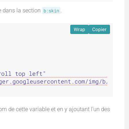
ie dans la section
.
b:skin
Wrap
Copier
oll top left"

ger.googleusercontent.com/img/b/R29vZ
om de cette variable et en y ajoutant l'un des