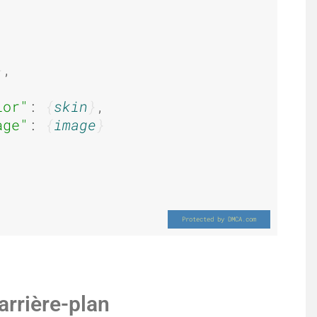
,

lor"
: 
skin
,

age"
: 
image
arrière-plan