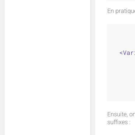
En pratiqu
<Var
    
    
    
    
Ensuite, o
suffixes :