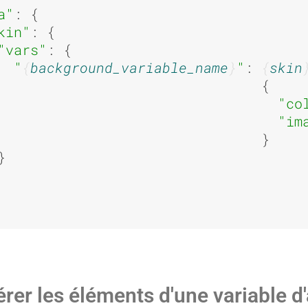
a"
: {

kin"
: {

"vars"
: {

"
background_variable_name
"
: 
skin
                                { 

"co
"im
                                }



rer les éléments d'une variable d'