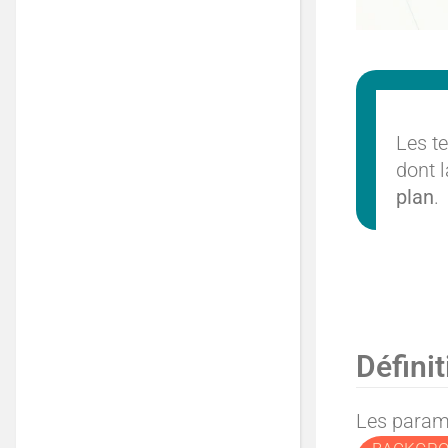
Les t
dont l
plan
.
Définit
Les param