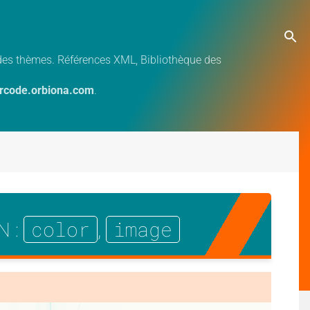
e des thèmes. Références XML, Bibliothèque des
ercode.orbiona.com
.
color
image
N :
,