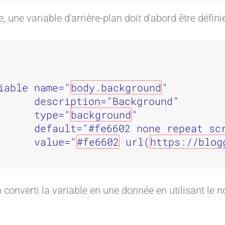
e, une variable d'arrière-plan doit d'abord être défin
iable name="
body.background
"

      description="Background"

      type="
background
"

      default="#fe6602 none repeat scr
      value="
#fe6602
 url(
https://blog
n converti la variable en une donnée en utilisant le n