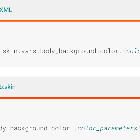
 XML
:skin.vars.body_background.color.
col
b:skin
dy.background.color.
color_parameters