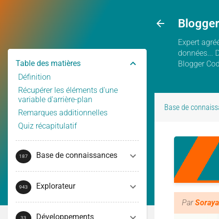
Blogge
Expert agréé
données... 
Table des matières
Blogger Co
Définition
Récupérer les éléments d'une
variable d'arrière-plan
Base de connaiss
Remarques additionnelles
Quiz récapitulatif
Base de connaissances
Explorateur
Par
Soraya
Développements