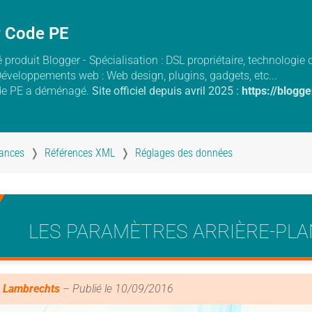
r Code PE
 produit Blogger - Spécialisation : DSL propriétaire, technologi
Développements web : Web design, plugins, gadgets, etc...
de PE a déménagé.
Site officiel depuis avril 2025 :
https://blogg
ances
Références XML
Réglages des données
LES PARAMÈTRES ARRIÈRE-PLA
 Lambrechts
– Publié le
10/09/2016