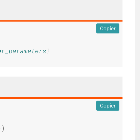
Copier
or_parameters
Copier