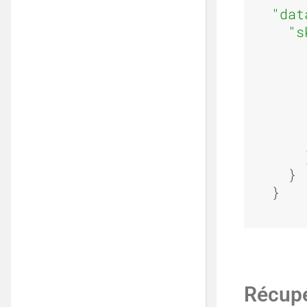
"dat
"s
    
    
    }
  }

Récupé