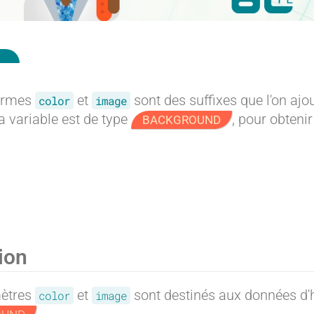
ermes
et
sont des suffixes que l'on ajo
color
image
a variable est de type
, pour obteni
BACKGROUND
ion
ètres
et
sont destinés aux données d'ha
color
image