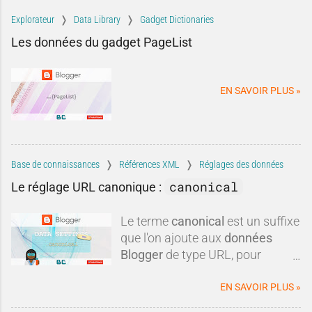
mêmes affirmations reviennent
Explorateur
Data Library
Gadget Dictionaries
sans cesse : Blogger serait un
Les données du gadget PageList
dinosaure du Web, Google
l'aurait abandonné depuis
longtemps et il serait devenu
EN SAVOIR PLUS »
incapable de rivaliser avec les
solutions modernes.À tel point
qu'un nouveau blogueur pourrait
légitimement se demander si
ouvrir un blog sur Blogger en
Base de connaissances
Références XML
Réglages des données
2026 a encore le moindre
canonical
Le réglage URL canonique :
intérêt.Pourtant, lorsqu'on
examine les arguments avancés,
Le terme
canonical
est un suffixe
la réalité apparaît souvent plus
que l'on ajoute aux
données
nuancée. Entre idées reçues,
Blogger
de type URL, pour
informations obsolètes,
obtenir une
url canonique
du
comparaisons discutables et
blog.
EN SAVOIR PLUS »
intérêts commerciaux, certaines
critiques méritent d'être remises