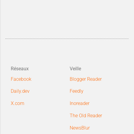
vos
pages Blogger
, vos
CTA
, la
preuve sociale
, le
temps de
chargement
et le
suivi GA4
, Vous
améliorez vos conversions sans
avoir besoin de générer
davantage de trafic.
Réseaux
Veille
Facebook
Blogger Reader
Daily.dev
Feedly
X.com
Inoreader
The Old Reader
NewsBlur