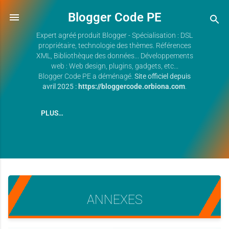
Blogger Code PE
Expert agréé produit Blogger - Spécialisation : DSL
propriétaire, technologie des thèmes. Références
XML, Bibliothèque des données... Développements
web : Web design, plugins, gadgets, etc...
Blogger Code PE a déménagé.
Site officiel depuis
avril 2025 :
https://bloggercode.orbiona.com
.
PLUS…
ANNEXES