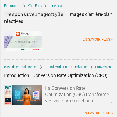
dans leur contexte.Blogger est-il
Explorateur
XML Files
b:includable
réellement mort ? Est-il
responsiveImageStyle
:
Images d'arrière-plan
techniquement dépassé ? Faut-il
réactives
systématiquement lui préférer
une autre plateforme ?Dans
cette tribune, nous allons
EN SAVOIR PLUS »
examiner les critiques les plus
fréquen
Base de connaissances
Digital Marketing Optimization
Conversion Rat
Introduction : Conversion Rate Optimization (CRO)
La
Conversion Rate
Optimization (CRO)
transforme
vos visiteurs en actions
concrètes :
clics, abonnements,
prises de contact
. En optimisant
EN SAVOIR PLUS »