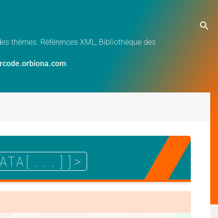
e des thèmes. Références XML, Bibliothèque des
ercode.orbiona.com
.
ATA[...]]>