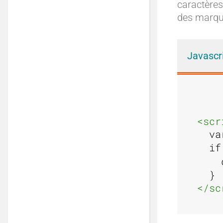
caractères
des marq
Javascr
<scr
va
  if
    
  }
</sc