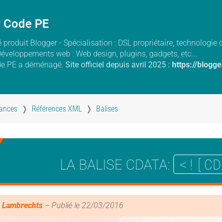
r Code PE
 produit Blogger - Spécialisation : DSL propriétaire, technologi
Développements web : Web design, plugins, gadgets, etc...
de PE a déménagé.
Site officiel depuis avril 2025 :
https://blogg
ances
Références XML
Balises
<![CD
LA BALISE CDATA
:
/
T
H
 Lambrechts
– Publié le
22/03/2016
E