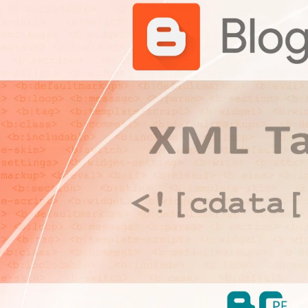
C
D
A
T
A
T
A
G