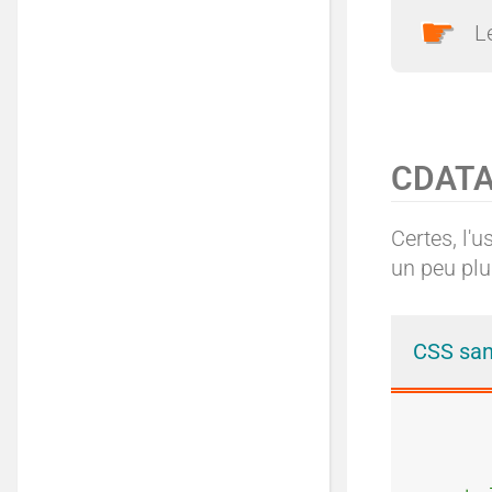
L
CDATA
Certes, l'
un peu plu
CSS sa