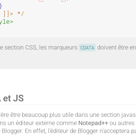
}
 ]]> */
yle>
e section CSS, les marqueurs
doivent être e
CDATA
 et JS
ère être beaucoup plus utile dans une section javasc
dans un éditeur externe comme
Notepad++
ou autres 
e Blogger. En effet, l'éditeur de Blogger n'acceptera p