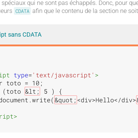
 spéciaux qui ne sont pas échappés. Donc, pour que 
ueurs
afin que le contenu de la section ne soi
CDATA
ipt sans CDATA
ipt 
type
=
'text/javascript'
>
r toto = 10;

 (toto 
&lt;
 5 ) {

document.write(
&quot;
<div>Hello</div>
ript>