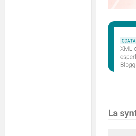
CDATA
XML 
esperl
Blogge
La syn