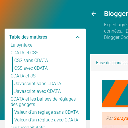
Blogge
Expert agréé
données... 
Table des matières
Blogger Co
La syntaxe
CDATA et CSS
CSS sans CDATA
Base de connaiss
CSS avec CDATA
CDATA et JS
Javascript sans CDATA
Javascript avec CDATA
CDATA et les balises de réglages
des gadgets
Valeur d'un réglage sans CDATA
Par
Soraya
Valeur d'un réglage avec CDATA
Quiz récapitulatif