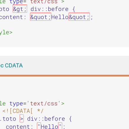
le 
type
=
'text/css'
>
oto 
&gt;
 div::before {

content: 
&quot;
Hello
&quot;
;

yle>
ec CDATA
le 
type
=
'text/css'
>
 <![CDATA[ */
.toto 
>
 div::before {

  content: 
"
Hello
"
;
