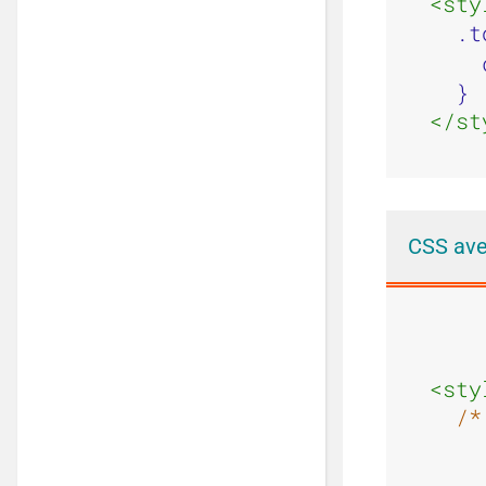
<sty
.t
    
  }
</st
CSS av
<sty
/*
    