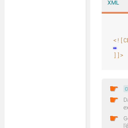
XML
<![C
]]>
C
D
e
G
l