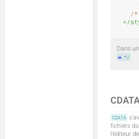
    
/*
</st
Dans un
*/
CDATA
s'av
CDATA
fichiers 
l'éditeur d