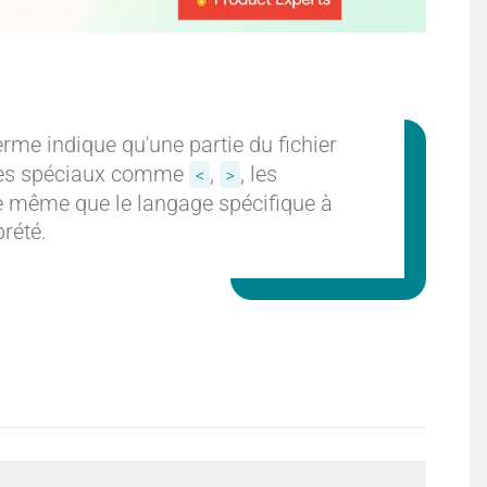
terme indique qu'une partie du fichier
tères spéciaux comme
,
, les
<
>
 De même que le langage spécifique à
prété.