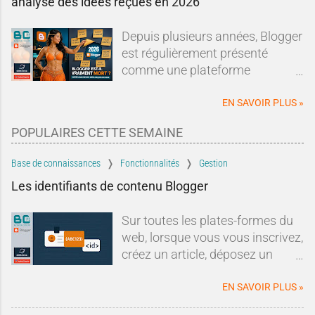
analyse des idées reçues en 2026
Depuis plusieurs années, Blogger
est régulièrement présenté
comme une plateforme
dépassée, abandonnée ou en fin
de vie.Sur les forums, les réseaux
EN SAVOIR PLUS »
sociaux ou dans les comparatifs
POPULAIRES CETTE SEMAINE
de plateformes de blogging, les
mêmes affirmations reviennent
Base de connaissances
Fonctionnalités
Gestion
sans cesse : Blogger serait un
Les identifiants de contenu Blogger
dinosaure du Web, Google
l'aurait abandonné depuis
Sur toutes les plates-formes du
longtemps et il serait devenu
web, lorsque vous vous inscrivez,
incapable de rivaliser avec les
créez un article, déposez un
solutions modernes.À tel point
commentaire ou lorsque vous
qu'un nouveau blogueur pourrait
effectuez une quelconque action
EN SAVOIR PLUS »
légitimement se demander si
qui requiert un enregistrement, le
ouvrir un blog sur Blogger en