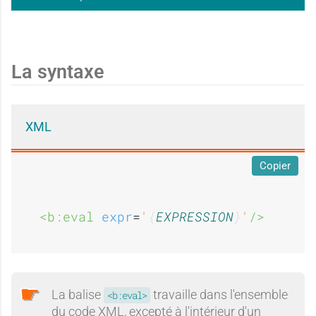
La syntaxe
XML
Copier
<b:eval 
expr
=
'
EXPRESSION
'
/>
La balise
travaille dans l'ensemble
<b:eval>
du code XML, excepté à l'intérieur d'un