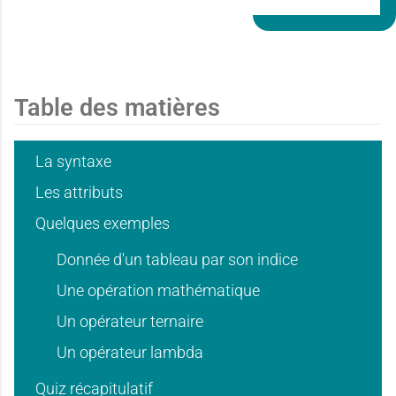
P
R
E
Table des matières
S
S
La syntaxe
I
Les attributs
O
Quelques exemples
N
Donnée d'un tableau par son indice
S
Une opération mathématique
T
Un opérateur ternaire
A
Un opérateur lambda
G
Quiz récapitulatif