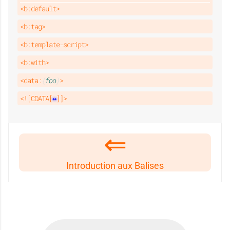
<b:default>
<b:tag>
<b:template-script>
<b:with>
<data:
foo
>
<![CDATA[
]]>
Introduction aux Balises