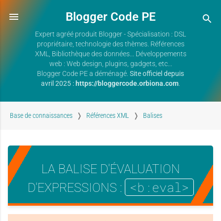
Blogger Code PE
Expert agréé produit Blogger - Spécialisation : DSL
propriétaire, technologie des thèmes. Références
XML, Bibliothèque des données... Développements
web : Web design, plugins, gadgets, etc...
Blogger Code PE a déménagé.
Site officiel depuis
avril 2025 :
https://bloggercode.orbiona.com
.
Base de connaissances
Références XML
Balises
LA BALISE D'ÉVALUATION
<b:eval>
D'EXPRESSIONS
:
/
T
H