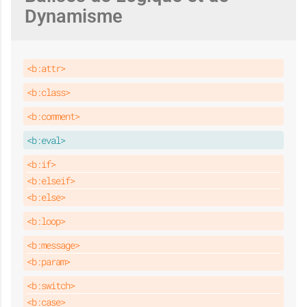
Dynamisme
<b:attr>
<b:class>
<b:comment>
<b:eval>
<b:if>
<b:elseif>
<b:else>
<b:loop>
<b:message>
<b:param>
<b:switch>
<b:case>