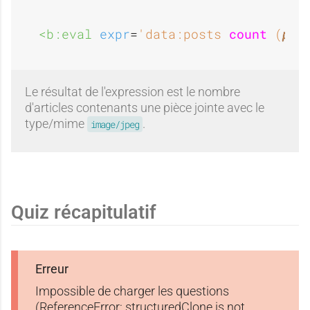
<b:eval 
expr
=
'data:posts 
count
 (
p
 =
Le résultat de l'expression est le nombre
d'articles contenants une pièce jointe avec le
type/mime
.
image/jpeg
Quiz récapitulatif
Erreur
Impossible de charger les questions
(ReferenceError: structuredClone is not