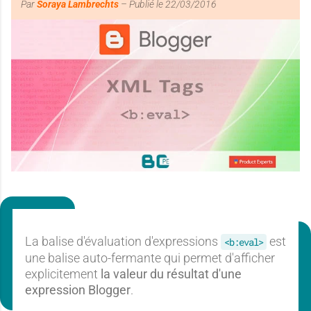
Par
Soraya Lambrechts
– Publié le
22/03/2016
E
E
V
A
L
U
A
T
E
La balise d'évaluation d'expressions
est
<b:eval>
D
une balise auto-fermante qui permet d'afficher
explicitement
la valeur du résultat d'une
E
expression Blogger
.
X