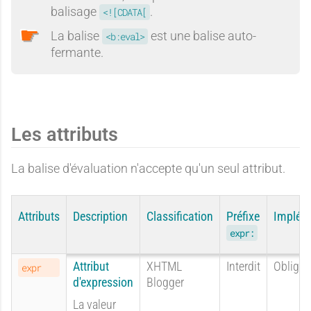
balisage
.
<![CDATA[
La balise
est une balise auto-
<b:eval>
fermante.
Les attributs
La balise d'évaluation n'accepte qu'un seul attribut.
Attributs
Description
Classification
Préfixe
Implém
expr:
Attribut
XHTML
Interdit
Obligat
expr
d'expression
Blogger
La valeur