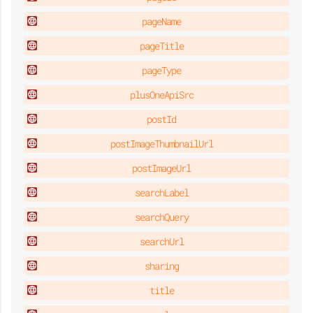
pageName
pageTitle
pageType
plusOneApiSrc
postId
postImageThumbnailUrl
postImageUrl
searchLabel
searchQuery
searchUrl
sharing
title