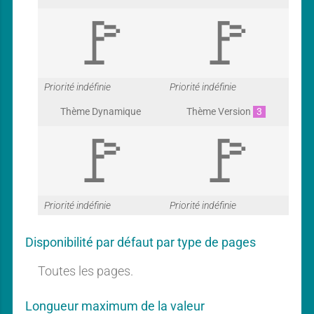
G
G
Priorité indéfinie
Priorité indéfinie
Thème Dynamique
Thème Version
3
a
a
G
G
Priorité indéfinie
Priorité indéfinie
r
r
Disponibilité par défaut par type de pages
a
a
Toutes les pages.
a
a
Longueur maximum de la valeur