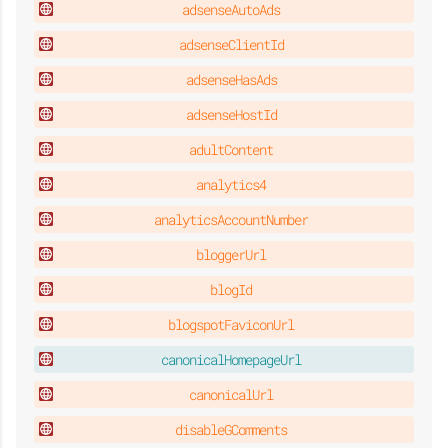
adsenseAutoAds
adsenseClientId
adsenseHasAds
adsenseHostId
adultContent
analytics4
analyticsAccountNumber
bloggerUrl
blogId
blogspotFaviconUrl
canonicalHomepageUrl
canonicalUrl
disableGComments