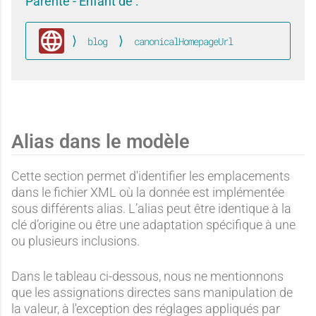
:
:
b
b
Parenté - Enfant de :
blog
canonicalHomepageUrl
A
A
Global
a
a
b
b
n
n
Alias dans le modèle
Cette section permet d'identifier les emplacements
a
a
dans le fichier XML où la donnée est implémentée
d
d
sous différents alias. L’alias peut être identique à la
clé d’origine ou être une adaptation spécifique à une
ou plusieurs inclusions.
n
n
o
o
Dans le tableau ci-dessous, nous ne mentionnons
que les assignations directes sans manipulation de
la valeur, à l'exception des réglages appliqués par