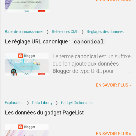
comparaisons discutables et
intérêts commerciaux, certaines
critiques méritent d'être remises
dans leur contexte.Blogger est-il
réellement mort ? Est-il
Base de connaissances
Références XML
Réglages des données
techniquement dépassé ? Faut-il
canonical
Le réglage URL canonique :
systématiquement lui préférer
une autre plateforme ?Dans
Le terme
canonical
est un suffixe
cette tribune, nous allons
que l'on ajoute aux
données
examiner les critiques les plus
Blogger
de type URL, pour
fréquen
obtenir une
url canonique
du
blog.
EN SAVOIR PLUS »
Explorateur
Data Library
Gadget Dictionaries
Les données du gadget PageList
EN SAVOIR PLUS »