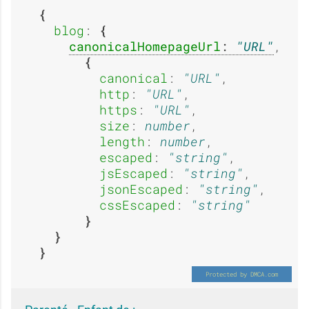
s
s
blog
: 
g
g
canonicalHomepageUrl
: 
URL
,

canonical
: 
URL
,

a
a
http
: 
URL
,

e
e
https
: 
URL
,

size
: 
number
,

length
: 
number
,

g
g
escaped
: 
string
,

:
:
jsEscaped
: 
string
,

jsonEscaped
: 
string
,

cssEscaped
: 
string
e
e
A
A