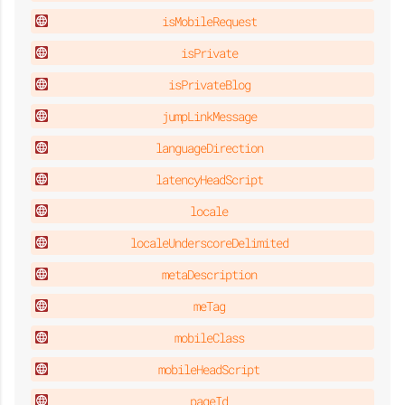
isMobileRequest
isPrivate
isPrivateBlog
jumpLinkMessage
languageDirection
latencyHeadScript
locale
localeUnderscoreDelimited
metaDescription
meTag
mobileClass
mobileHeadScript
pageId