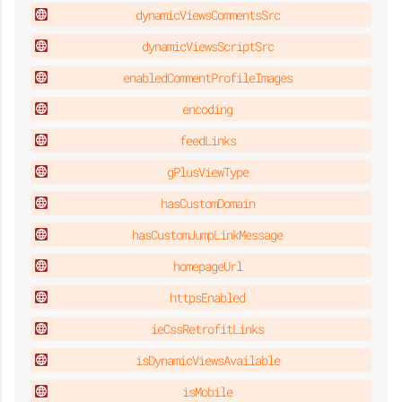
dynamicViewsCommentsSrc
dynamicViewsScriptSrc
enabledCommentProfileImages
encoding
feedLinks
gPlusViewType
hasCustomDomain
hasCustomJumpLinkMessage
homepageUrl
httpsEnabled
ieCssRetrofitLinks
isDynamicViewsAvailable
isMobile