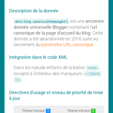
b
b
a
a
Description de la donnée
l
l
est une
ancienne
data:blog.canonicalHomepageUrl
donnée universelle Blogger
contenant l'
url
canonique de la page d'accueil du blog
. Cette
donnée a été abandonnée en 2016 suite au
lancement du
paramètre URL canonique
.
Intégration dans le code XML
Dans les nœuds enfants de la balise
,
<html>
excepté à l'intérieur des marqueurs
<![CDATA[
.
]]>
Directives d'usage et niveau de priorité de mise
à jour
Thème Version
1
Thème Version
2