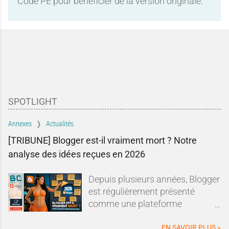
Code PE pour bénéficier de la version originale.
SPOTLIGHT
Annexes
Actualités
[TRIBUNE] Blogger est-il vraiment mort ? Notre
analyse des idées reçues en 2026
Depuis plusieurs années, Blogger
est régulièrement présenté
comme une plateforme
dépassée, abandonnée ou en fin
de vie.Sur les forums, les réseaux
EN SAVOIR PLUS »