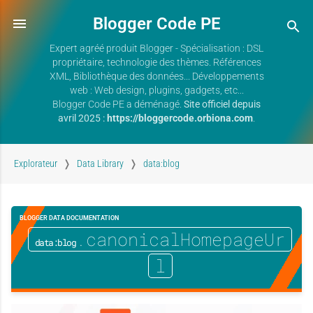
Blogger Code PE
Expert agréé produit Blogger - Spécialisation : DSL
propriétaire, technologie des thèmes. Références
XML, Bibliothèque des données... Développements
web : Web design, plugins, gadgets, etc...
Blogger Code PE a déménagé.
Site officiel depuis
avril 2025 :
https://bloggercode.orbiona.com
.
Explorateur
Data Library
data:blog
BLOGGER DATA DOCUMENTATION
.canonicalHomepageUr
data:blog
l