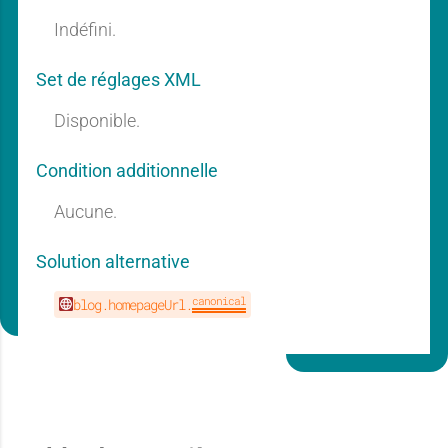
r
r
Indéfini.
n
n
Set de réglages XML
a
a
Disponible.
t
t
Condition additionnelle
Aucune.
n
n
i
i
Solution alternative
canonical
blog.homepageUrl.
t
t
e
e