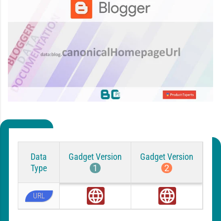
Data
Gadget Version
Gadget Version
Type
1
2
URL
G
G
l
l
o
o