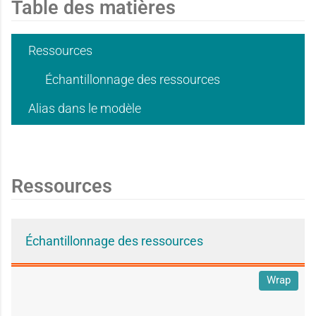
i
i
d
d
Table des matières
e
e
Ressources
'
'
Échantillonnage des ressources
Alias dans le modèle
d
d
u
u
Ressources
'
'
s
s
Échantillonnage des ressources
u
u
a
a
Wrap