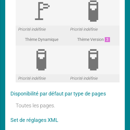
G
G
Priorité indéfinie
Priorité indéfinie
Thème Dynamique
Thème Version
3
a
a
G
G
Priorité indéfinie
Priorité indéfinie
r
r
Disponibilité par défaut par type de pages
a
a
Toutes les pages.
a
a
Set de réglages XML