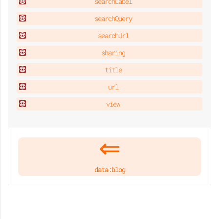
searchLabel
searchQuery
searchUrl
sharing
title
url
view
data:blog