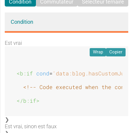
Condition
Commutateur
Sélecteur ternaire
Condition
Est vrai
Wrap
Copier
<b:if 
cond
=
'data:blog.hasCustomJump
<!-- Code executed when the condi
</b:if>
Est vrai, sinon est faux