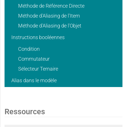
d
d
Méthode de Référence Directe
e
e
Méthode d'Aliasing de l'Item
'
'
Méthode d'Aliasing de l'Objet
Instructions booléennes
d
d
u
u
Condition
Commutateur
'
'
Sélecteur Ternaire
s
s
Alias dans le modèle
u
u
a
a
Ressources