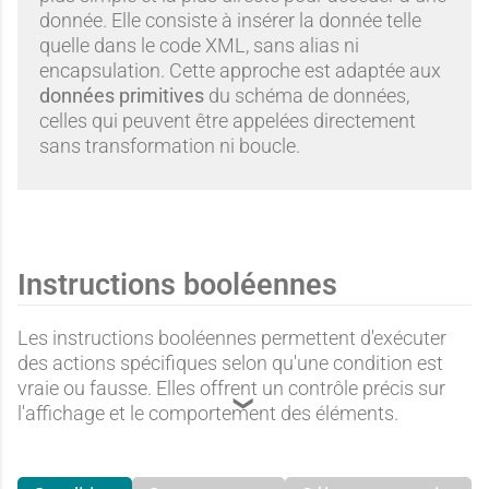
a
donnée. Elle consiste à insérer la donnée telle
t
t
quelle dans le code XML, sans alias ni
l
encapsulation. Cette approche est adaptée aux
données primitives
du schéma de données,
celles qui peuvent être appelées directement
a
a
sans transformation ni boucle.
l
l
Instructions booléennes
Les instructions booléennes permettent d'exécuter
des actions spécifiques selon qu'une condition est
vraie ou fausse. Elles offrent un contrôle précis sur
l'affichage et le comportement des éléments.