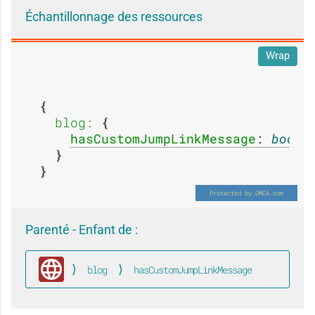
s
s
g
g
Échantillonnage des ressources
Wrap
a
a
e
e
blog
: 
g
g
hasCustomJumpLinkMessage
: 
boole
:
:
e
e
A
E
Parenté - Enfant de :
blog
hasCustomJumpLinkMessage
:
:
Global