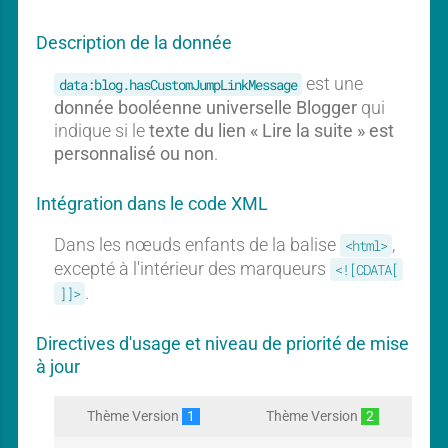
b
b
a
a
Description de la donnée
l
l
est une
data:blog.hasCustomJumpLinkMessage
donnée booléenne universelle Blogger
qui
indique si le
texte du lien « Lire la suite » est
personnalisé ou non
.
Intégration dans le code XML
Dans les nœuds enfants de la balise
,
<html>
excepté à l'intérieur des marqueurs
<![CDATA[
.
]]>
Directives d'usage et niveau de priorité de mise
à jour
Thème Version
1
Thème Version
2