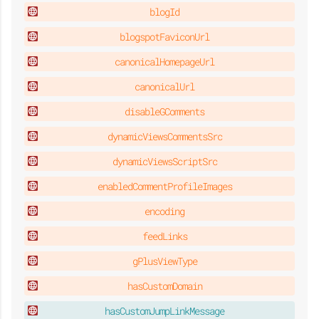
blogId
blogspotFaviconUrl
canonicalHomepageUrl
canonicalUrl
disableGComments
dynamicViewsCommentsSrc
dynamicViewsScriptSrc
enabledCommentProfileImages
encoding
feedLinks
gPlusViewType
hasCustomDomain
hasCustomJumpLinkMessage