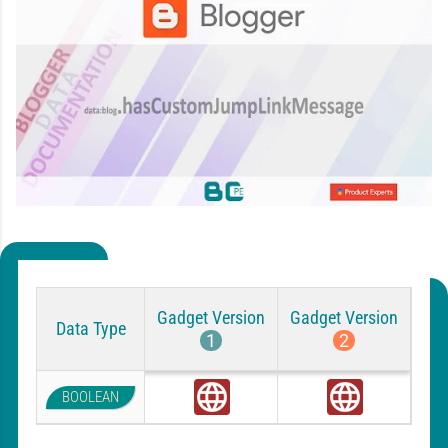
Gadget Version
Gadget Version
Data Type
1
2
BOOLEAN
G
G
l
l
o
o