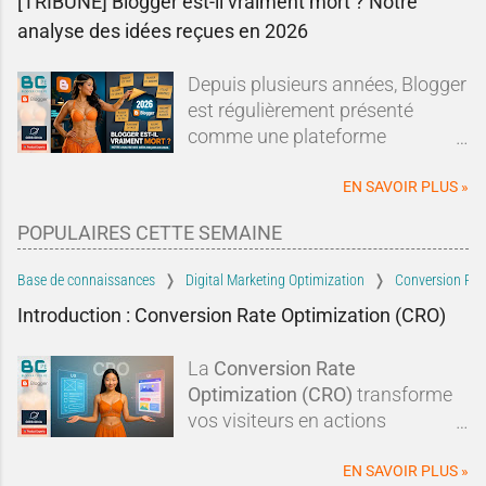
[TRIBUNE] Blogger est-il vraiment mort ? Notre
analyse des idées reçues en 2026
Depuis plusieurs années, Blogger
est régulièrement présenté
comme une plateforme
dépassée, abandonnée ou en fin
de vie.Sur les forums, les réseaux
EN SAVOIR PLUS »
sociaux ou dans les comparatifs
POPULAIRES CETTE SEMAINE
de plateformes de blogging, les
mêmes affirmations reviennent
Base de connaissances
Digital Marketing Optimization
Conversion Rat
sans cesse : Blogger serait un
Introduction : Conversion Rate Optimization (CRO)
dinosaure du Web, Google
l'aurait abandonné depuis
La
Conversion Rate
longtemps et il serait devenu
Optimization (CRO)
transforme
incapable de rivaliser avec les
vos visiteurs en actions
solutions modernes.À tel point
concrètes :
clics, abonnements,
qu'un nouveau blogueur pourrait
prises de contact
. En optimisant
EN SAVOIR PLUS »
légitimement se demander si