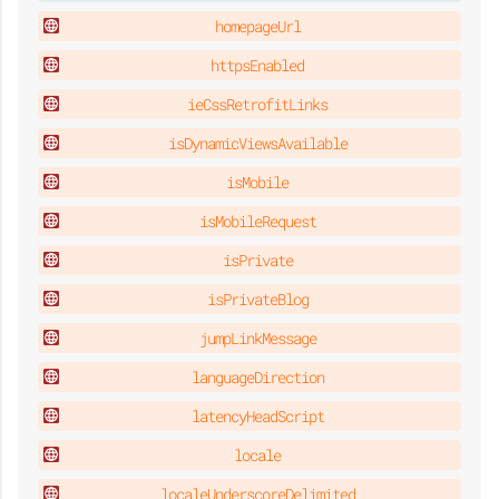
homepageUrl
httpsEnabled
ieCssRetrofitLinks
isDynamicViewsAvailable
isMobile
isMobileRequest
isPrivate
isPrivateBlog
jumpLinkMessage
languageDirection
latencyHeadScript
locale
localeUnderscoreDelimited