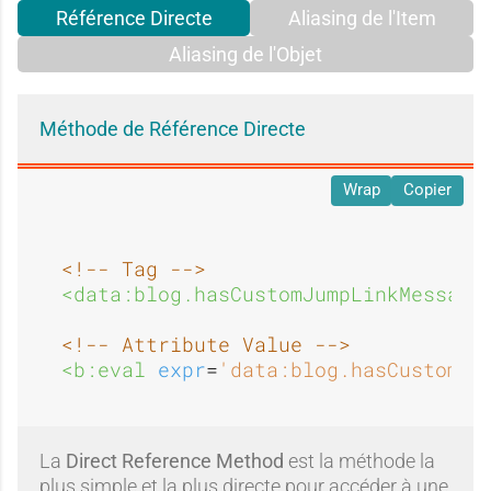
r
r
n
m
Référence Directe
Aliasing de l'Item
Aliasing de l'Objet
i
i
n
e
Méthode de Référence Directe
Wrap
Copier
m
m
é
n
<!-- Tag -->
<data:blog.hasCustomJumpLinkMessage
e
e
t
<!-- Attribute Value -->
<b:eval 
expr
=
'data:blog.hasCustomJu
n
n
La
Direct Reference Method
est la méthode la
plus simple et la plus directe pour accéder à une