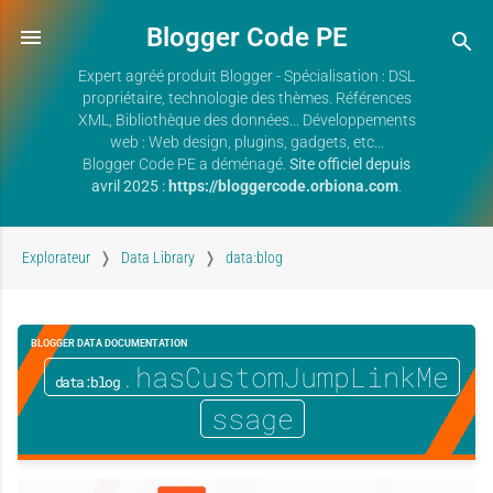
Blogger Code PE
Expert agréé produit Blogger - Spécialisation : DSL
propriétaire, technologie des thèmes. Références
XML, Bibliothèque des données... Développements
web : Web design, plugins, gadgets, etc...
Blogger Code PE a déménagé.
Site officiel depuis
avril 2025 :
https://bloggercode.orbiona.com
.
Explorateur
Data Library
data:blog
BLOGGER DATA DOCUMENTATION
.hasCustomJumpLinkMe
data:blog
ssage