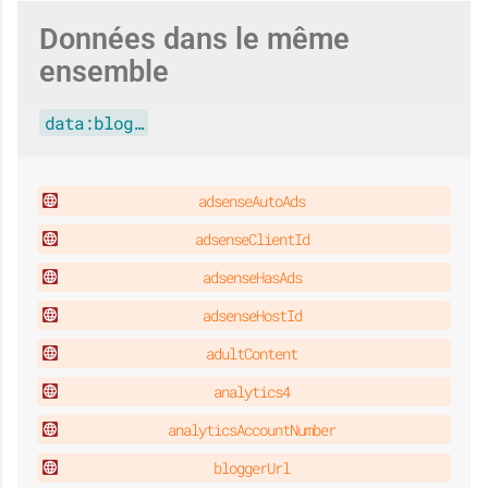
Données dans le même
ensemble
data:blog…
adsenseAutoAds
adsenseClientId
adsenseHasAds
adsenseHostId
adultContent
analytics4
analyticsAccountNumber
bloggerUrl