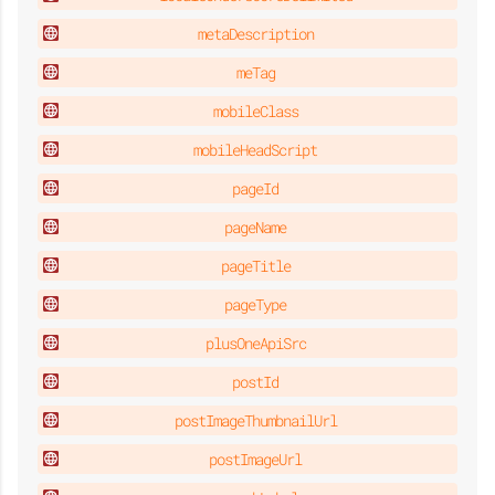
metaDescription
meTag
mobileClass
mobileHeadScript
pageId
pageName
pageTitle
pageType
plusOneApiSrc
postId
postImageThumbnailUrl
postImageUrl