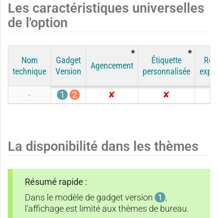
Les caractéristiques universelles
de l'option
Nom
Gadget
Étiquette
Rég
Agencement
technique
Version
personnalisée
expor
-
1
2
N
N
o
o
n
n
i
La disponibilité dans les thèmes
Résumé rapide :
Dans le modèle de gadget version
1
,
l'affichage est limité aux thèmes de bureau.