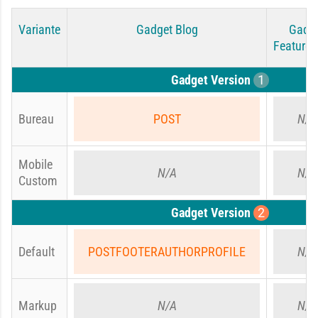
Variante
Gadget Blog
Gadg
Featured
Gadget Version
1
Bureau
POST
N/A
Mobile
N/A
N/A
Custom
Gadget Version
2
Default
POSTFOOTERAUTHORPROFILE
N/A
Markup
N/A
N/A