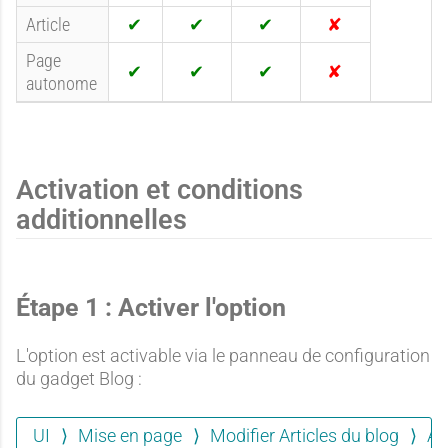
i
i
i
n
O
O
O
N
Article
I
u
u
u
o
O
O
O
N
i
i
i
n
Page
u
u
u
o
autonome
i
i
i
n
O
O
O
N
u
u
u
o
i
i
i
n
Activation et conditions
additionnelles
Étape 1 : Activer l'option
L'option est activable via le panneau de configuration
du gadget Blog :
UI
Mise en page
Modifier Articles du blog
Aff