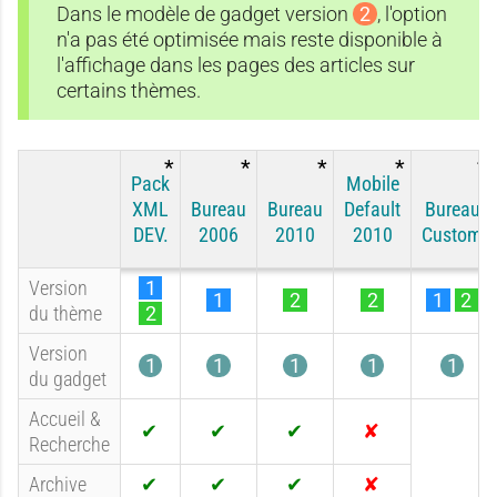
Dans le modèle de gadget version
2
, l'option
n'a pas été optimisée mais reste disponible à
l'affichage dans les pages des articles sur
certains thèmes.
Pack
Mobile
XML
Bureau
Bureau
Default
Bureau
DEV.
2006
2010
2010
Custom
Version
1
1
2
2
1
2
du thème
2
Version
1
1
1
1
1
du gadget
Accueil &
Recherche
O
O
O
N
u
u
u
o
Archive