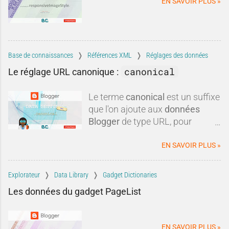
EN SAVOIR PLUS »
comparaisons discutables et
intérêts commerciaux, certaines
critiques méritent d'être remises
dans leur contexte.Blogger est-il
réellement mort ? Est-il
Base de connaissances
Références XML
Réglages des données
techniquement dépassé ? Faut-il
canonical
Le réglage URL canonique :
systématiquement lui préférer
une autre plateforme ?Dans
Le terme
canonical
est un suffixe
cette tribune, nous allons
que l'on ajoute aux
données
examiner les critiques les plus
Blogger
de type URL, pour
fréquen
obtenir une
url canonique
du
blog.
EN SAVOIR PLUS »
Explorateur
Data Library
Gadget Dictionaries
Les données du gadget PageList
EN SAVOIR PLUS »