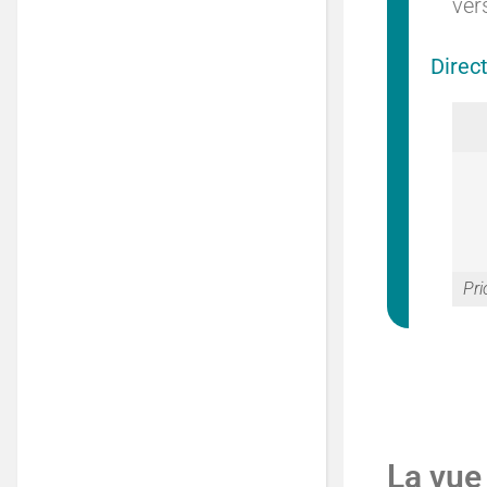
ver
Direc
Pri
La vue