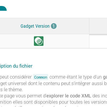
Gadget Version
1
C
o
m
m
o
ption du fichier
n
peut considérer
comme étant le type d'un
g
Common
get universel dont le contenu peut s'intégrer aussi 
s le thème.
te page vous permet d'
explorer le code XML
des in
inition elles sont disponibles pour toutes les version