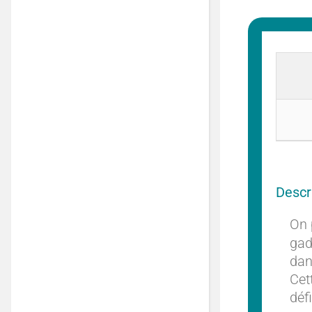
Descri
On 
gad
dan
Cet
déf