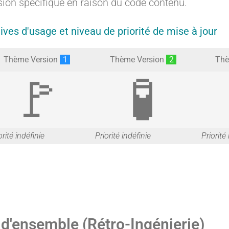
sion spécifique en raison du code contenu.
tives d'usage et niveau de priorité de mise à jour
Thème Version
1
Thème Version
2
Thè
G
G
orité indéfinie
Priorité indéfinie
Priorité
a
a
 d'ensemble (Rétro-Ingénierie)