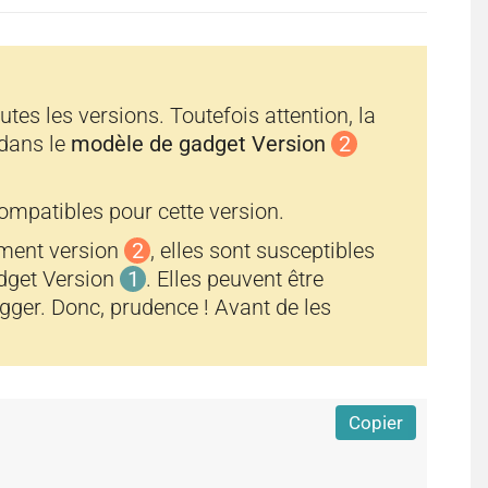
r
r
es les versions. Toutefois attention, la
a
a
 dans le
modèle de gadget Version
2
mpatibles pour cette version.
ement version
n
2
, elles sont susceptibles
n
dget Version
1
. Elles peuvent être
logger. Donc, prudence ! Avant de les
t
t
Copier