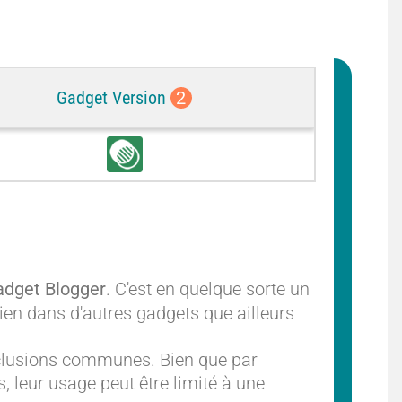
Gadget Version
2
C
o
m
m
o
n
adget Blogger
. C'est en quelque sorte un
bien dans d'autres gadgets que ailleurs
clusions communes. Bien que par
s, leur usage peut être limité à une