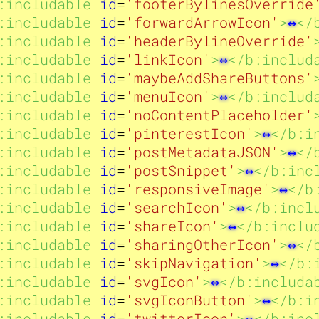
u
u
:includable 
id
=
'footerBylinesOverride
:includable 
id
=
'forwardArrowIcon'
>
</
:includable 
id
=
'headerBylineOverride'
:includable 
id
=
'linkIcon'
>
</b:includ
s
s
:includable 
id
=
'maybeAddShareButtons'
:includable 
id
=
'menuIcon'
>
</b:includ
:includable 
id
=
'noContentPlaceholder'
:includable 
id
=
'pinterestIcon'
>
</b:i
:includable 
id
=
'postMetadataJSON'
>
</
a
a
:includable 
id
=
'postSnippet'
>
</b:inc
:includable 
id
=
'responsiveImage'
>
</b
:includable 
id
=
'searchIcon'
>
</b:incl
:includable 
id
=
'shareIcon'
>
</b:inclu
g
g
:includable 
id
=
'sharingOtherIcon'
>
</
:includable 
id
=
'skipNavigation'
>
</b:
:includable 
id
=
'svgIcon'
>
</b:includa
:includable 
id
=
'svgIconButton'
>
</b:i
:includable 
id
=
'twitterIcon'
>
</b:inc