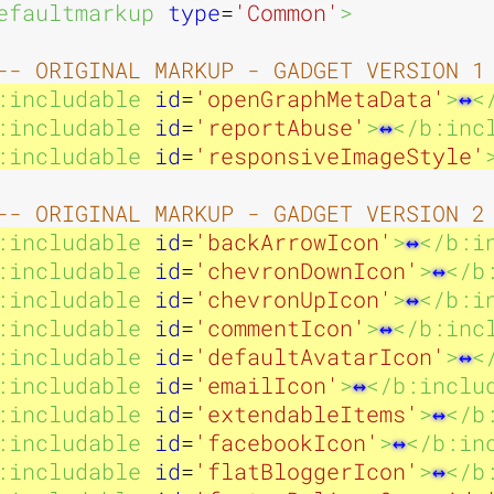
i
i
efaultmarkup 
type
=
'Common'
>
-- ORIGINAL MARKUP - GADGET VERSION 1
:includable 
id
=
'openGraphMetaData'
>
<
e
e
:includable 
id
=
'reportAbuse'
>
</b:inc
:includable 
id
=
'responsiveImageStyle'
-- ORIGINAL MARKUP - GADGET VERSION 2
:includable 
id
=
'backArrowIcon'
>
</b:i
d
d
:includable 
id
=
'chevronDownIcon'
>
</b
:includable 
id
=
'chevronUpIcon'
>
</b:i
:includable 
id
=
'commentIcon'
>
</b:inc
:includable 
id
=
'defaultAvatarIcon'
>
<
'
'
:includable 
id
=
'emailIcon'
>
</b:inclu
:includable 
id
=
'extendableItems'
>
</b
:includable 
id
=
'facebookIcon'
>
</b:in
:includable 
id
=
'flatBloggerIcon'
>
</b