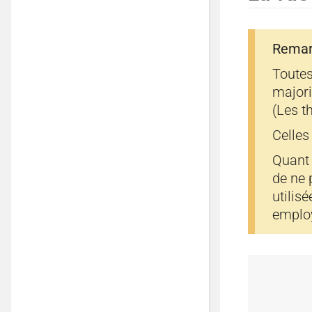
Remar
Toutes
majori
(Les 
Celles
Quant 
de ne 
utilis
employe