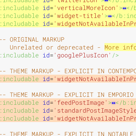
e
e
:includable 
id
=
'verticalMoreIcon'
>
</
:includable 
id
=
'widget-title'
>
</b:in
:includable 
id
=
'widgetNotAvailableInP
:
:
-- ORIGINAL MARKUP

   Unrelated or deprecated - 
More inf
:includable 
id
=
'googlePlusIcon'
/>
A
E
-- THEME MARKUP - EXPLICIT IN CONTEMP
:includable 
id
=
'widgetNotAvailableInP
-- THEME MARKUP - EXPLICIT IN EMPORIO
b
x
:includable 
id
=
'feedPostImage'
>
</b:i
:includable 
id
=
'standardPostImageStyl
:includable 
id
=
'widgetNotAvailableInP
-- THEME MARKUP - EXPLICIT IN NOTABLE