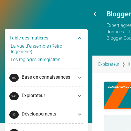
Blogge
Expert agréé
données... 
Table des matières
Blogger Co
La vue d'ensemble (Rétro-
Ingénierie)
Les réglages enregistrés
Explorateur
X
Base de connaissances
BLOGGER XML D
Explorateur
Développements