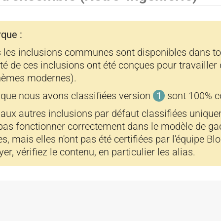
r
r
que :
 les inclusions communes sont disponibles dans tout
a
a
té de ces inclusions ont été conçues pour travailler
thèmes modernes).
 que nous avons classifiées version
1
sont 100% co
aux autres inclusions par défaut classifiées uniqu
n
n
pas fonctionner correctement dans le modèle de ga
ées, mais elles n'ont pas été certifiées par l'équipe B
r, vérifiez le contenu, en particulier les alias.
t
t