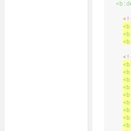
<b:d
<!
<b
<b
<b
<!
<b
<b
<b
<b
<b
<b
<b
<b
<b