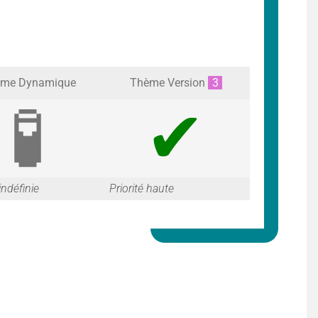
me Dynamique
Thème Version
3
G
G
 indéfinie
Priorité haute
a
a