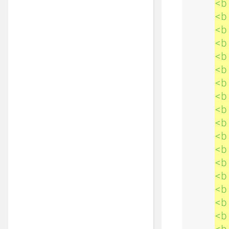
<b
<b
<b
<b
<b
<b
<b
<b
<b
<b
<b
<b
<b
<b
<b
<b
<b
<b