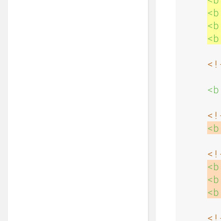
<b
<b
<b
<!
    
<b
<!
<b
<!
<b
<b
<b
<!