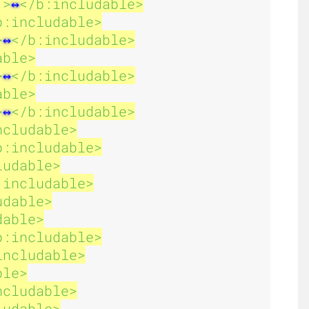
u
u
'
>
</b:includable>
b:includable>
>
</b:includable>
able>
s
s
>
</b:includable>
able>
>
</b:includable>
ncludable>
b:includable>
a
a
ludable>
:includable>
udable>
dable>
g
g
b:includable>
includable>
ble>
ncludable>
ludable>