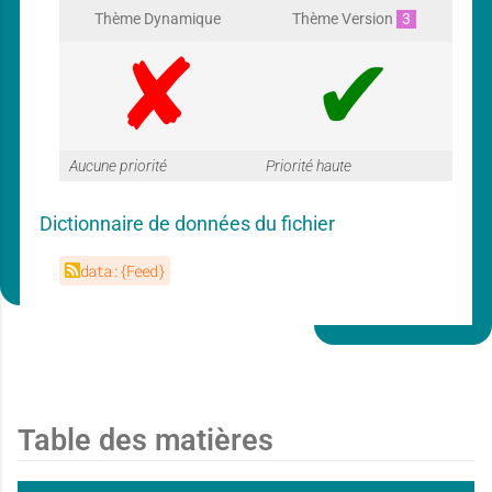
G
G
Thème Dynamique
Thème Version
3
a
a
G
G
Aucune priorité
Priorité haute
r
r
Dictionnaire de données du fichier
a
a
data:{Feed}
a
a
r
r
n
n
Table des matières