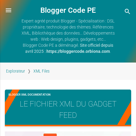
Blogger Code PE
Expert agréé produit Blogger - Spécialisation : DSL
propriétaire, technologie des thèmes. Références
XML, Bibliothèque des données... Développements
web : Web design, plugins, gadgets, etc...
Blogger Code PE a déménagé.
Site officiel depuis
avril 2025 :
https://bloggercode.orbiona.com
.
Explorateur
XML Files
BLOGGER XML DOCUMENTATION
LE FICHIER XML DU GADGET
FEED