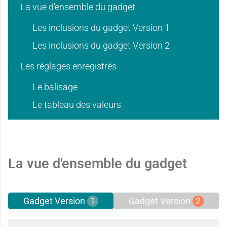
a
a
t
t
La vue d'ensemble du gadget
Les inclusions du gadget Version 1
n
n
Les inclusions du gadget Version 2
i
i
Les réglages enregistrés
Le balisage
t
t
e
e
Le tableau des valeurs
i
i
d
d
La vue d'ensemble du gadget
e
e
Gadget Version
1
Gadget Version
2
'
'