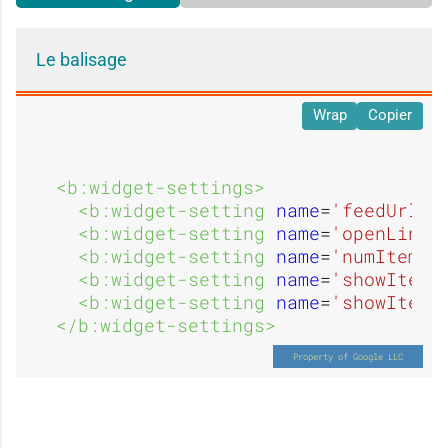
e
u
Le balisage
n
i
Wrap
Copier
<b:widget-settings>
<b:widget-setting 
name
=
'feedUrl'
>
d
<b:widget-setting 
name
=
'openLinks
<b:widget-setting 
name
=
'numItemsS
<b:widget-setting 
name
=
'showItemD
<b:widget-setting 
name
=
'showItemA
u
</b:widget-settings>