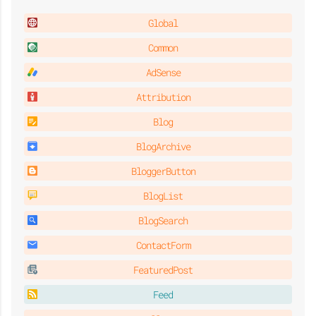
t
Global
Common
AdSense
i
Attribution
Blog
BlogArchive
v
BloggerButton
BlogList
é
BlogSearch
ContactForm
FeaturedPost
Feed