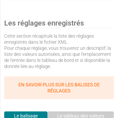
a
a
e
e
g
g
Les réglages enregistrés
:
:
Cette section récapitule la liste des réglages
enregistrés dans le fichier XML.
e
e
Pour chaque réglage, vous trouverez un descriptif, la
O
O
liste des valeurs autorisées, ainsi que l'emplacement
de l'entrée dans le tableau de bord et si disponible la
donnée liée au réglage.
:
:
u
u
EN SAVOIR PLUS SUR LES BALISES DE
RÉGLAGES
R
O
i
i
Le balisage
Le tableau des valeurs