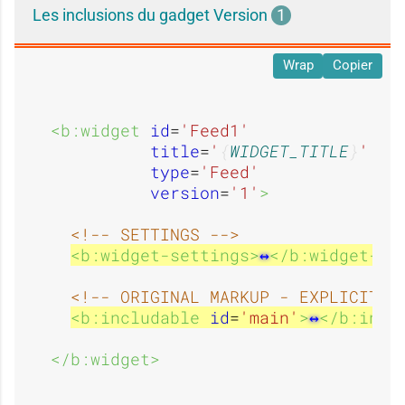
Les inclusions du gadget Version
1
d
d
u
u
Wrap
Copier
'
'
<b:widget 
id
=
'Feed1'
s
s
title
=
'
WIDGET_TITLE
'
type
=
'Feed'
version
=
'1'
>
u
u
a
a
<!-- SETTINGS -->
<b:widget-settings>
</b:widget-se
s
s
<!-- ORIGINAL MARKUP - EXPLICIT A
g
g
<b:includable 
id
=
'main'
>
</b:incl
</b:widget>