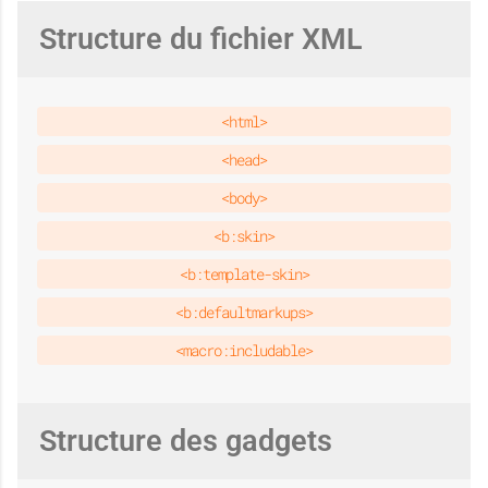
d
Structure du fichier XML
é
<html>
<head>
s
<body>
<b:skin>
<b:template-skin>
a
<b:defaultmarkups>
<macro:includable>
c
Structure des gadgets