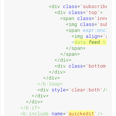
R
A
i
i
<div 
class
=
'subscribe'
<div 
class
=
'top'
>
<span 
class
=
'inner'
e
u
<img 
class
=
'subsc
<span 
expr:onclic
<img 
align
=
'abs
<
data:
feed
.titl
n
c
</span>
</span>
</div>
<div 
class
=
'bottom'
/>
</div>
d
u
</div>
</b:loop>
<div 
style
=
'clear:both'
/>
</div>
u
n
</div>
</b:if>
<b:include 
name
=
'
quickedit
'
/>