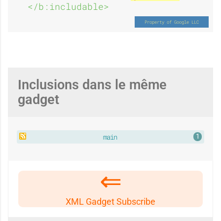
</b:includable>
d
e
é
Inclusions dans le même
gadget
s
main
a
XML Gadget Subscribe