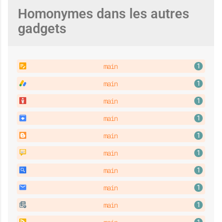
c
Homonymes dans les autres
gadgets
t
main
main
i
main
main
v
main
main
main
é
main
main