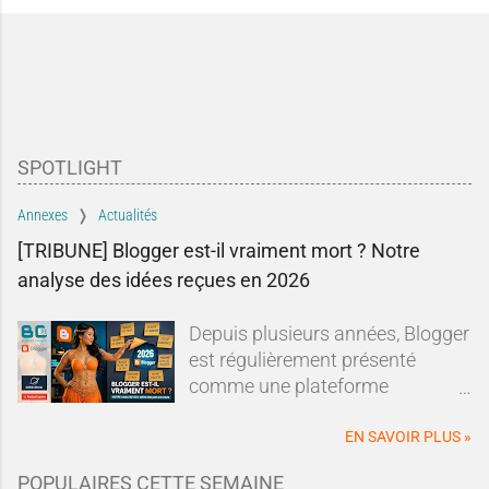
SPOTLIGHT
Annexes
Actualités
[TRIBUNE] Blogger est-il vraiment mort ? Notre
analyse des idées reçues en 2026
Depuis plusieurs années, Blogger
est régulièrement présenté
comme une plateforme
dépassée, abandonnée ou en fin
de vie.Sur les forums, les réseaux
EN SAVOIR PLUS »
sociaux ou dans les comparatifs
POPULAIRES CETTE SEMAINE