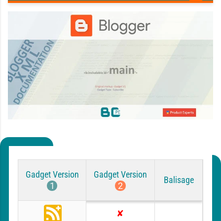
Gadget Version
Gadget Version
Balisage
1
2
ORIGINAL
S