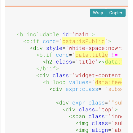
e
e
'
'
Wrap
Copier
d
d
<b:includable 
id
=
'main'
>
u
u
<b:if 
cond
=
'
data:isPublic
'
>
<div 
style
=
'white-space:nowrap'
<b:if 
cond
=
'
data:title
!=
 ""'
'
'
<h2 
class
=
'title'
>
<
data:tit
s
s
</b:if>
<div 
class
=
'widget-content'
>
<b:loop 
values
=
'
data:feeds
'
u
u
<div 
expr:class
=
'"subscri
a
a
<div 
expr:class
=
'"subsc
<div 
class
=
'top'
>
s
s
<span 
class
=
'inner'
<img 
class
=
'subsc
<img 
align
=
'absmi