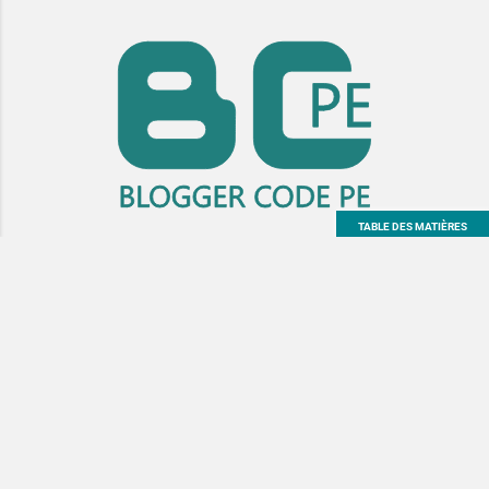
TABLE DES MATIÈRES
Propulsé par Blogger
Blogger Code PE
est une marque à but non lucratif et un outil dédié
au produit
Blogger
.
Le blog a été créé par
Soraya Lambrechts
dans le cadre du
Programme des Experts des Produits Google
pour les besoins
exclusifs de ses usagers.
Google
,
Blogger
et
Product Experts with Google
, ainsi que leurs