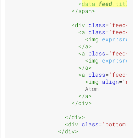
g
g
<
data:
feed
.title
/
a
a
</span>
e
e
<div 
class
=
'feed-re
<a 
class
=
'feed-re
<img 
expr:src
=
'
g
g
</a>
:
:
<a 
class
=
'feed-re
<img 
expr:src
=
'
</a>
e
e
<a 
class
=
'feed-re
O
O
<img 
align
=
'abs
                    Atom

</a>
:
:
</div>
u
u
</div>
<div 
class
=
'bottom'
/>
</div>