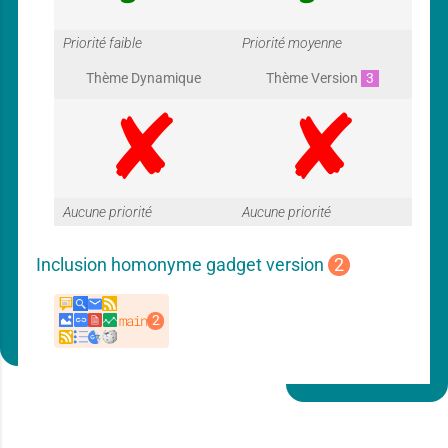
G
G
Priorité faible
Priorité moyenne
Thème Dynamique
Thème Version
3
a
a
G
G
Aucune priorité
Aucune priorité
r
r
Inclusion homonyme gadget version
2
a
a
a
a
main
r
r