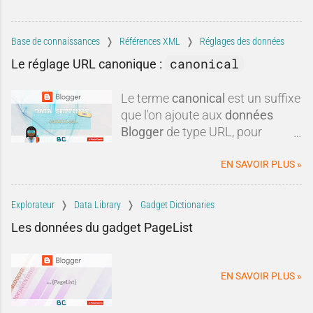
critiques méritent d'être remises
dans leur contexte.Blogger est-il
réellement mort ? Est-il
Base de connaissances
Références XML
Réglages des données
techniquement dépassé ? Faut-il
canonical
Le réglage URL canonique :
systématiquement lui préférer
une autre plateforme ?Dans
Le terme
canonical
est un suffixe
cette tribune, nous allons
que l'on ajoute aux
données
examiner les critiques les plus
Blogger
de type URL, pour
fréquen
obtenir une
url canonique
du
blog.
EN SAVOIR PLUS »
Explorateur
Data Library
Gadget Dictionaries
Les données du gadget PageList
EN SAVOIR PLUS »