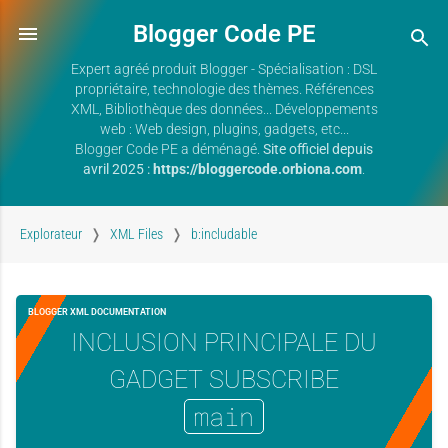
Blogger Code PE
Expert agréé produit Blogger - Spécialisation : DSL
propriétaire, technologie des thèmes. Références
XML, Bibliothèque des données... Développements
web : Web design, plugins, gadgets, etc...
Blogger Code PE a déménagé.
Site officiel depuis
avril 2025 :
https://bloggercode.orbiona.com
.
Explorateur
XML Files
b:includable
BLOGGER XML DOCUMENTATION
INCLUSION PRINCIPALE DU
GADGET SUBSCRIBE
main