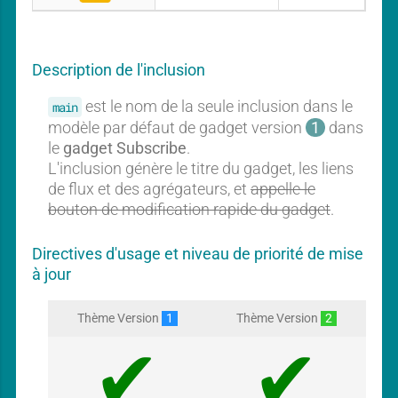
A
u
u
b
c
s
c
u
Description de l'inclusion
r
n
i
g
est le nom de la seule inclusion dans le
main
b
a
e
modèle par défaut de gadget version
1
dans
d
le
gadget Subscribe
.
g
L'inclusion génère le titre du gadget, les liens
e
de flux et des agrégateurs, et
appelle le
t
bouton de modification rapide du gadget
.
Directives d'usage et niveau de priorité de mise
à jour
Thème Version
1
Thème Version
2