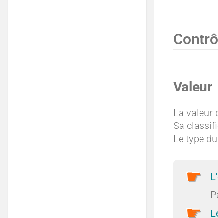
Contrô
Valeur
La valeur 
Sa classif
Le type du 
L
P
L