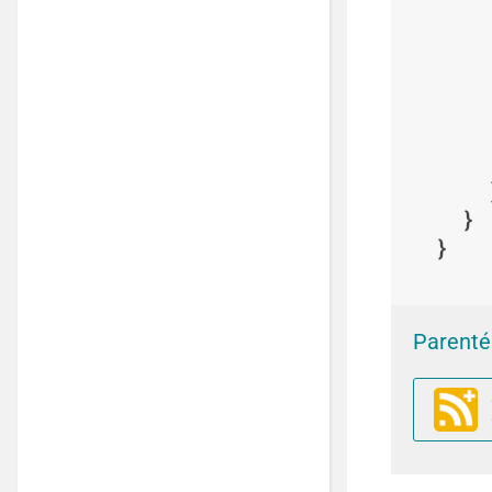
Parenté 
S