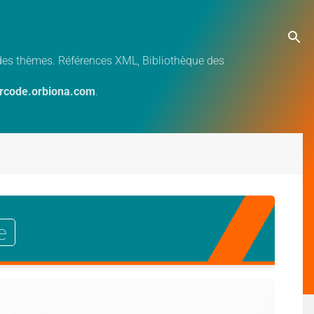
e des thèmes. Références XML, Bibliothèque des
ercode.orbiona.com
.
e