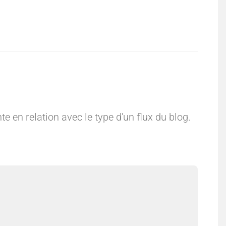
e
e
:
:
A
O
 en relation avec le type d'un flux du blog.
u
u