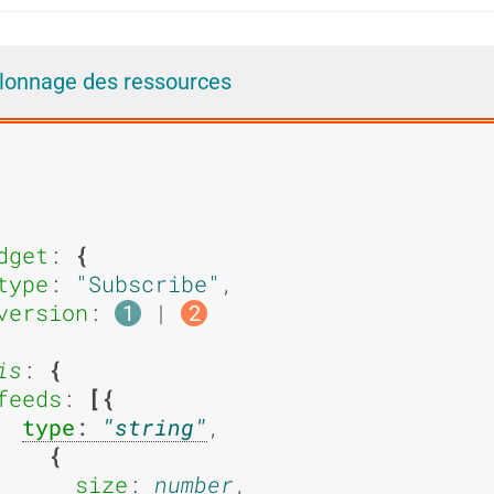
i
i
llonnage des ressources
e
e
d
d
dget
: 
type
: 
Subscribe
,

version
: 
 | 
1
2
is
: 
'
'
feeds
: 
type
: 
string
,

size
: 
number
,
