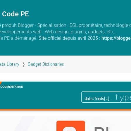
r Code PE
 produit Blogger - Spécialisation : DSL propriétaire, technologi
Développements web : Web design, plugins, gadgets, etc...
de PE a déménagé.
Site officiel depuis avril 2025 :
https://blogg
ata Library
Gadget Dictionaries
DOCUMENTATION
.typ
data:feeds[i]