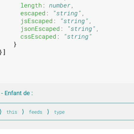
u
u
length
: 
number
,

escaped
: 
string
,

jsEscaped
: 
string
,

jsonEscaped
: 
string
,

s
s
cssEscaped
: 
string
a
a
- Enfant de :
g
g
this
feeds
type
ubscribe