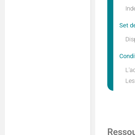
Indé
Set d
Dis
Condi
L'a
Les
Resso