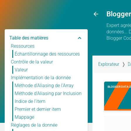
Blogge
Expert agréé
données... 
Table des matières
Blogger Co
Ressources
Échantillonnage des ressources
Contrôle de la valeur
Explorateur
D
Valeur
Implémentation de la donnée
Méthode d’Aliasing de l’Array
BLOGGER DATA 
Méthode d’Aliasing par Inclusion
Indice de l'item
Premier et dernier item
Mappage
Réglages de la donnée