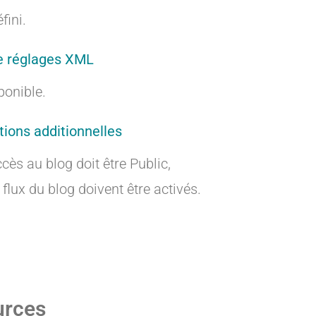
r
r
fini.
e réglages XML
a
a
ponible.
tions additionnelles
ccès au blog doit être Public,
n
n
 flux du blog doivent être activés.
t
t
urces