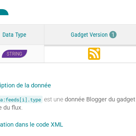
Data Type
Gadget Version
1
STRING
S
u
b
s
c
iption de la donnée
r
i
est une
donnée Blogger du gadget
a:feeds[i].type
b
e
e du flux
.
ration dans le code XML