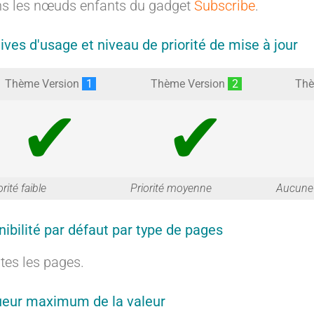
s les nœuds enfants du gadget
Subscribe
.
tives d'usage et niveau de priorité de mise à jour
Thème Version
1
Thème Version
2
Thè
G
G
orité faible
Priorité moyenne
Aucune 
nibilité par défaut par type de pages
a
a
tes les pages.
eur maximum de la valeur