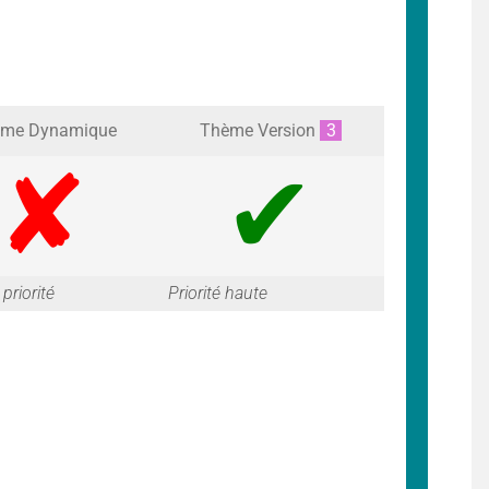
me Dynamique
Thème Version
3
G
G
priorité
Priorité haute
a
a