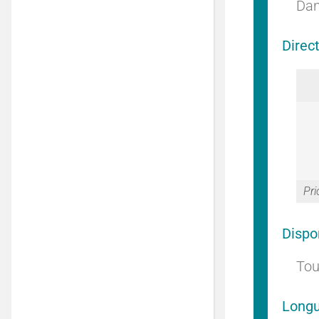
Dan
Direc
Pri
Dispo
Tou
Longu