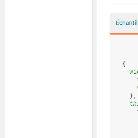
Échanti
wi
,

th