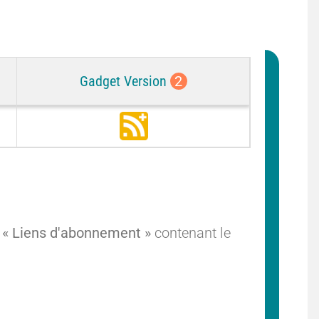
Gadget Version
2
S
u
b
s
c
r
i
 « Liens d'abonnement »
contenant le
b
e