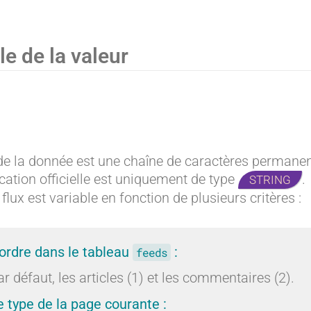
e
e
le de la valeur
:
:
O
O
de la donnée est une chaîne de caractères permanente
ication officielle est uniquement de type
.
STRING
flux est variable en fonction de plusieurs critères :
u
u
'ordre dans le tableau
:
feeds
ar défaut, les articles (1) et les commentaires (2).
e type de la page courante :