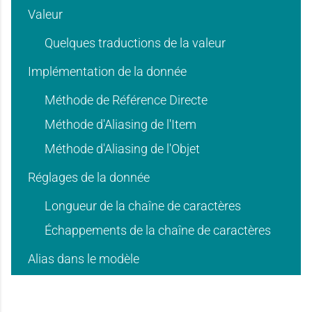
d
d
Valeur
e
e
'
'
Quelques traductions de la valeur
Implémentation de la donnée
d
d
Méthode de Référence Directe
u
u
Méthode d'Aliasing de l'Item
Méthode d'Aliasing de l'Objet
'
'
Réglages de la donnée
s
s
Longueur de la chaîne de caractères
u
u
Échappements de la chaîne de caractères
a
a
Alias dans le modèle