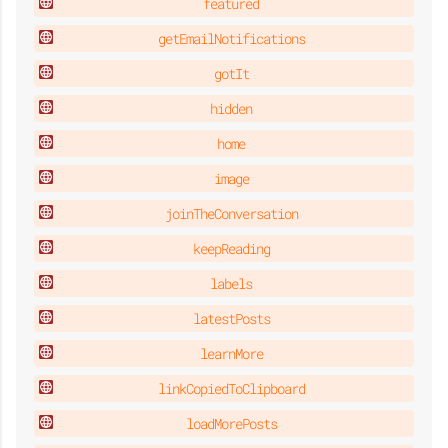
featured
getEmailNotifications
gotIt
hidden
home
image
joinTheConversation
keepReading
labels
latestPosts
learnMore
linkCopiedToClipboard
loadMorePosts