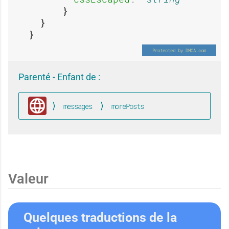
E
O
a
p
x
u
Parenté - Enfant de :
n
é
messages
morePosts
p
i
Global
d
r
é
Valeur
o
i
Quelques traductions de la