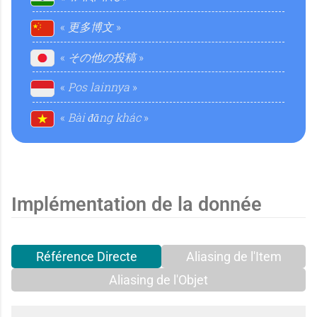
t
更多博文
l
その他の投稿
a
Pos lainnya
Bài đăng khác
l
Implémentation de la donnée
Référence Directe
Aliasing de l'Item
Aliasing de l'Objet