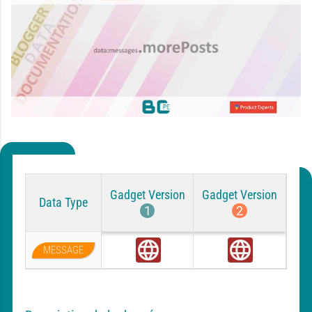
Gadget Version
Gadget Version
Data Type
1
2
MESSAGE
G
G
l
l
o
o
b
b
a
a