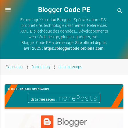
Blogger Code PE
Expert agréé produit Blogger - Spécialisation : DSL
propriétaire, technologie des thèmes. Références
XML, Bibliothèque des données... Développements
web : Web design, plugins, gadgets, etc...
Blogger Code PE a déménagé.
Site officiel depuis
avril 2025 :
https://bloggercode.orbiona.com
.
Explorateur
Data Library
data:messages
BLOGGER DATA DOCUMENTATION
.morePosts
data:messages