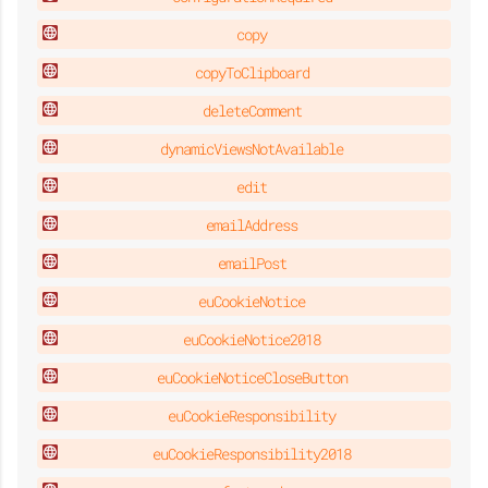
copy
copyToClipboard
deleteComment
dynamicViewsNotAvailable
edit
emailAddress
emailPost
euCookieNotice
euCookieNotice2018
euCookieNoticeCloseButton
euCookieResponsibility
euCookieResponsibility2018