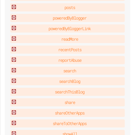
posts
poweredByBlogger
poweredByBloggerLink
readMore
recentPosts
reportAbuse
search
searchBlog
searchThisBlog
share
shareOtherApps
shareToOtherApps
showAll