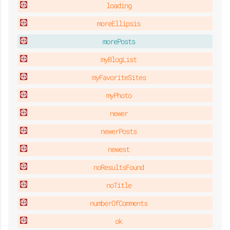
loading
moreEllipsis
morePosts
myBlogList
myFavoriteSites
myPhoto
newer
newerPosts
newest
noResultsFound
noTitle
numberOfComments
ok