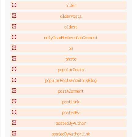
older
olderPosts
oldest
onlyTeamMembersCanComment
on
photo
popularPosts
popularPostsFromThisBlog
postAComment
postLink
postedBy
postedByAuthor
postedByAuthorLink