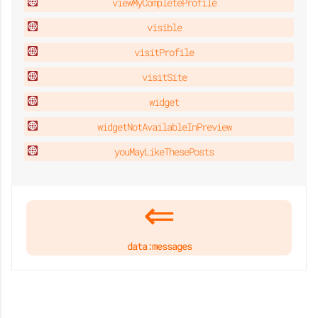
viewMyCompleteProfile
visible
visitProfile
visitSite
widget
widgetNotAvailableInPreview
youMayLikeThesePosts
data:messages