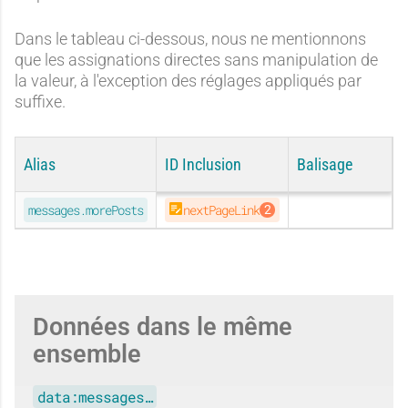
Dans le tableau ci-dessous, nous ne mentionnons
que les assignations directes sans manipulation de
la valeur, à l'exception des réglages appliqués par
suffixe.
Alias
ID Inclusion
Balisage
CONTEMPO
ESSENTIAL
NOTABLE
EMPORIO
messages.morePosts
nextPageLink
Données dans le même
ensemble
data:messages…