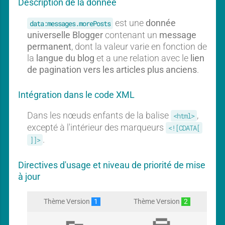
Description de la donnée
l
l
est une
donnée
data:messages.morePosts
universelle Blogger
contenant un
message
permanent
, dont la valeur varie en fonction de
la
langue du blog
et a une relation avec le
lien
de pagination vers les articles plus anciens
.
Intégration dans le code XML
Dans les nœuds enfants de la balise
,
<html>
excepté à l'intérieur des marqueurs
<![CDATA[
.
]]>
Directives d'usage et niveau de priorité de mise
à jour
Thème Version
1
Thème Version
2