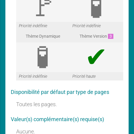
G
G
Priorité indéfinie
Priorité indéfinie
Thème Dynamique
Thème Version
3
a
a
G
G
Priorité indéfinie
Priorité haute
r
r
Disponibilité par défaut par type de pages
a
a
Toutes les pages.
a
a
Valeur(s) complémentaire(s) requise(s)
Aucune.