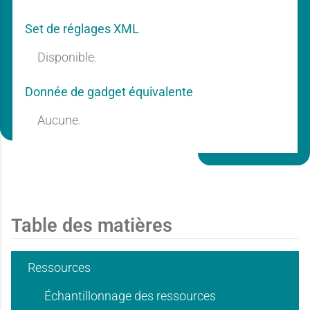
r
r
n
n
Set de réglages XML
a
a
Disponible.
t
t
Donnée de gadget équivalente
Aucune.
n
n
i
i
t
t
e
e
Table des matières
i
i
Ressources
Échantillonnage des ressources