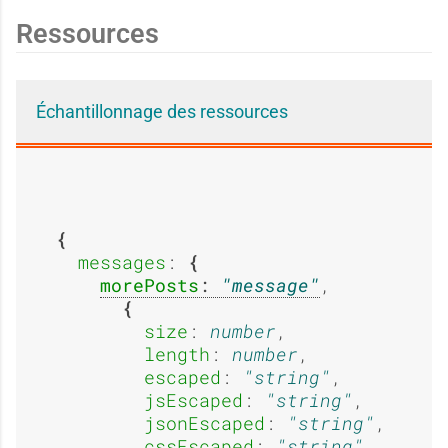
s
s
g
g
Ressources
a
a
e
e
Échantillonnage des ressources
g
g
:
:
messages
: 
e
e
morePosts
: 
message
,

A
E
size
: 
number
,

length
: 
number
,

:
:
escaped
: 
string
,

jsEscaped
: 
string
,

b
x
jsonEscaped
: 
string
,

cssEscaped
: 
string