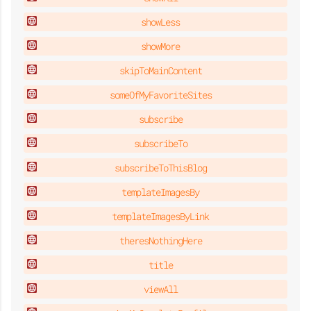
showLess
showMore
skipToMainContent
someOfMyFavoriteSites
subscribe
subscribeTo
subscribeToThisBlog
templateImagesBy
templateImagesByLink
theresNothingHere
title
viewAll