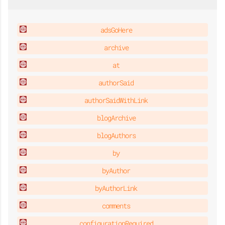
adsGoHere
archive
at
authorSaid
authorSaidWithLink
blogArchive
blogAuthors
by
byAuthor
byAuthorLink
comments
configurationRequired