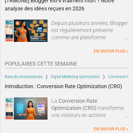
[TRIBUNE] Blogger est-il vraiment mort ? Notre
analyse des idées reçues en 2026
Depuis plusieurs années, Blogger
est régulièrement présenté
comme une plateforme
dépassée, abandonnée ou en fin
de vie.Sur les forums, les réseaux
EN SAVOIR PLUS »
sociaux ou dans les comparatifs
POPULAIRES CETTE SEMAINE
de plateformes de blogging, les
mêmes affirmations reviennent
Base de connaissances
Digital Marketing Optimization
Conversion Rat
sans cesse : Blogger serait un
Introduction : Conversion Rate Optimization (CRO)
dinosaure du Web, Google
l'aurait abandonné depuis
La
Conversion Rate
longtemps et il serait devenu
Optimization (CRO)
transforme
incapable de rivaliser avec les
vos visiteurs en actions
solutions modernes.À tel point
concrètes :
clics, abonnements,
qu'un nouveau blogueur pourrait
prises de contact
. En optimisant
EN SAVOIR PLUS »
légitimement se demander si