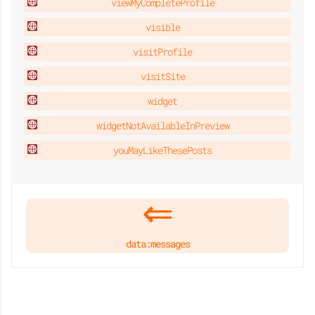
viewMyCompleteProfile
visible
visitProfile
visitSite
widget
widgetNotAvailableInPreview
youMayLikeThesePosts
data:messages