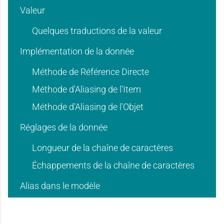
d
d
Valeur
e
e
'
'
Quelques traductions de la valeur
Implémentation de la donnée
d
d
Méthode de Référence Directe
u
u
Méthode d'Aliasing de l'Item
Méthode d'Aliasing de l'Objet
'
'
Réglages de la donnée
s
s
Longueur de la chaîne de caractères
u
u
Échappements de la chaîne de caractères
a
a
Alias dans le modèle