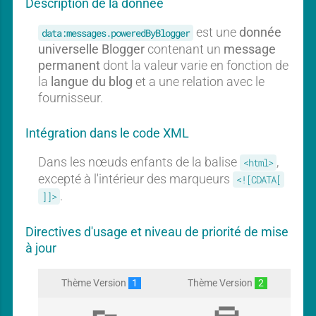
Description de la donnée
l
l
est une
donnée
data:messages.poweredByBlogger
universelle Blogger
contenant un
message
permanent
dont la valeur varie en fonction de
la
langue du blog
et a une relation avec le
fournisseur.
Intégration dans le code XML
Dans les nœuds enfants de la balise
,
<html>
excepté à l'intérieur des marqueurs
<![CDATA[
.
]]>
Directives d'usage et niveau de priorité de mise
à jour
Thème Version
1
Thème Version
2