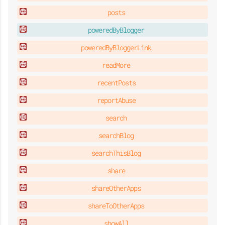
posts
poweredByBlogger
poweredByBloggerLink
readMore
recentPosts
reportAbuse
search
searchBlog
searchThisBlog
share
shareOtherApps
shareToOtherApps
showAll