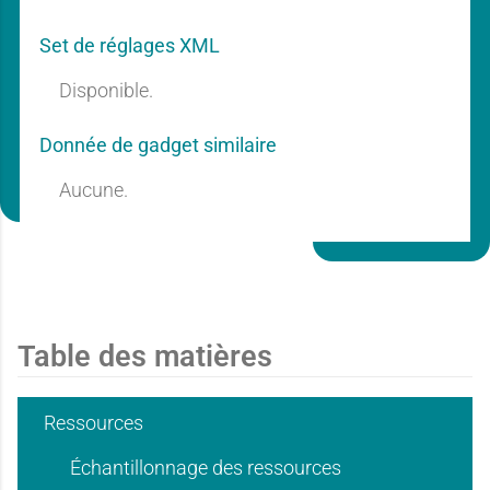
r
r
n
n
Set de réglages XML
a
a
Disponible.
t
t
Donnée de gadget similaire
Aucune.
n
n
i
i
t
t
e
e
Table des matières
i
i
Ressources
Échantillonnage des ressources