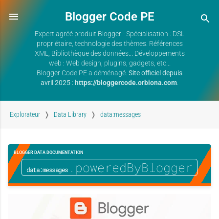
Blogger Code PE
Expert agréé produit Blogger - Spécialisation : DSL
propriétaire, technologie des thèmes. Références
XML, Bibliothèque des données... Développements
web : Web design, plugins, gadgets, etc...
Blogger Code PE a déménagé.
Site officiel depuis
avril 2025 :
https://bloggercode.orbiona.com
.
Explorateur
Data Library
data:messages
BLOGGER DATA DOCUMENTATION
.poweredByBlogger
data:messages