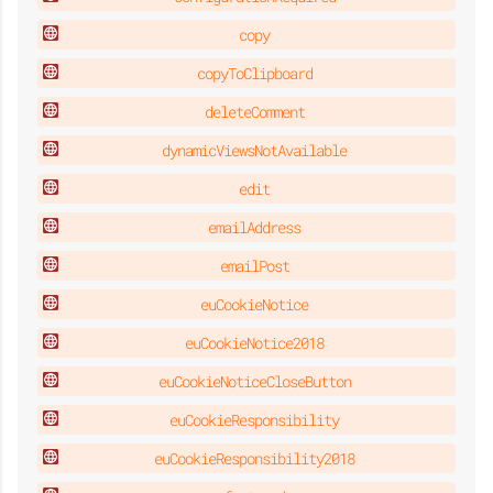
copy
copyToClipboard
deleteComment
dynamicViewsNotAvailable
edit
emailAddress
emailPost
euCookieNotice
euCookieNotice2018
euCookieNoticeCloseButton
euCookieResponsibility
euCookieResponsibility2018