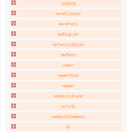
loading
moreEllipsis
morePosts
myBlogList
myFavoriteSites
myPhoto
newer
newerPosts
newest
noResultsFound
noTitle
numberOfComments
ok