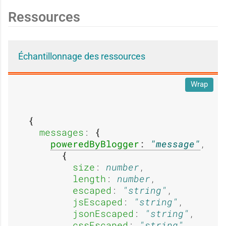
s
s
g
g
Ressources
a
a
e
e
Échantillonnage des ressources
Wrap
g
g
:
:
messages
: 
e
e
poweredByBlogger
: 
message
,

A
E
size
: 
number
,

length
: 
number
,

:
:
escaped
: 
string
,

jsEscaped
: 
string
,

b
x
jsonEscaped
: 
string
,

cssEscaped
: 
string