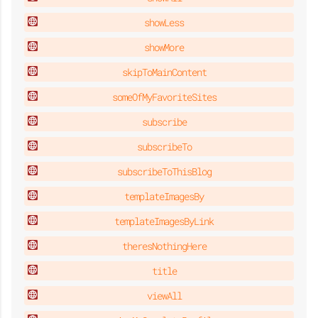
showLess
showMore
skipToMainContent
someOfMyFavoriteSites
subscribe
subscribeTo
subscribeToThisBlog
templateImagesBy
templateImagesByLink
theresNothingHere
title
viewAll