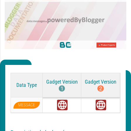
Gadget Version
Gadget Version
Data Type
1
2
MESSAGE
G
G
l
l
o
o
b
b
a
a