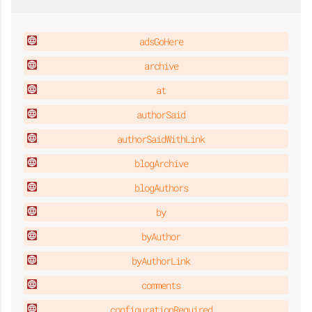
adsGoHere
archive
at
authorSaid
authorSaidWithLink
blogArchive
blogAuthors
by
byAuthor
byAuthorLink
comments
configurationRequired