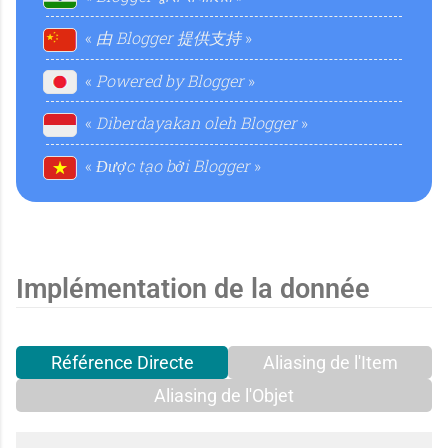
t
由 Blogger 提供支持
l
Powered by Blogger
a
Diberdayakan oleh Blogger
Được tạo bởi Blogger
l
Implémentation de la donnée
Référence Directe
Aliasing de l'Item
Aliasing de l'Objet