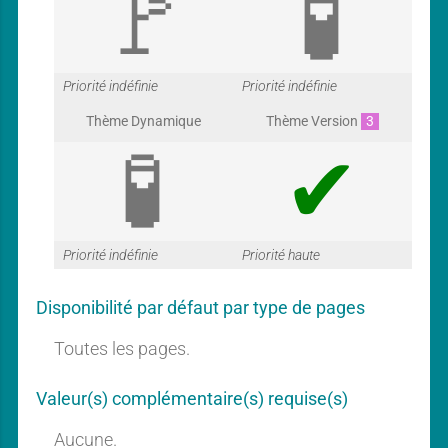
G
G
Priorité indéfinie
Priorité indéfinie
Thème Dynamique
Thème Version
3
a
a
G
G
Priorité indéfinie
Priorité haute
r
r
Disponibilité par défaut par type de pages
a
a
Toutes les pages.
a
a
Valeur(s) complémentaire(s) requise(s)
Aucune.