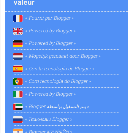
r
n
m
valeur
Fourni par Blogger
i
n
e
Powered by Blogger
Powered by Blogger
m
Mogelijk gemaakt door Blogger
é
n
Con la tecnología de Blogger
e
Com tecnologia do Blogger
t
Powered by Blogger
Blogger
‏يتم التشغيل بواسطة
n
a
Технологии Blogger
Blogger द्वारा संचालित