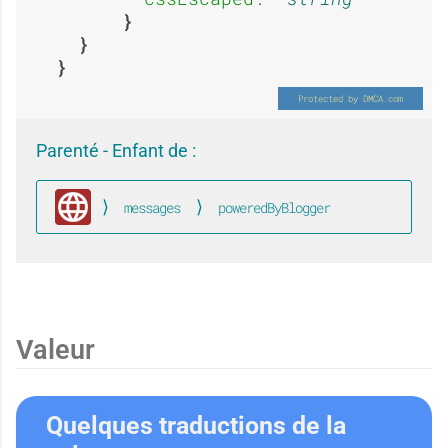
E
O
a
p
x
u
Parenté - Enfant de :
n
é
messages
poweredByBlogger
p
i
Global
d
r
é
Valeur
o
i
Quelques traductions de la