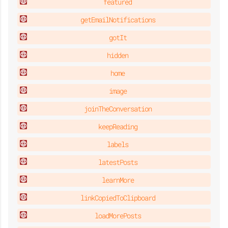
featured
getEmailNotifications
gotIt
hidden
home
image
joinTheConversation
keepReading
labels
latestPosts
learnMore
linkCopiedToClipboard
loadMorePosts