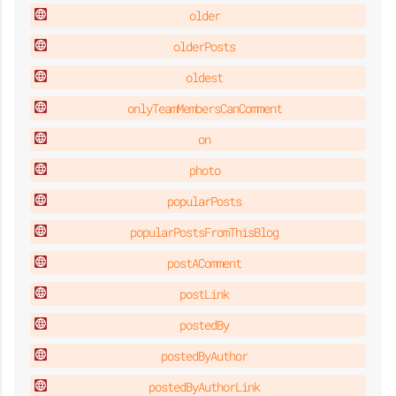
older
olderPosts
oldest
onlyTeamMembersCanComment
on
photo
popularPosts
popularPostsFromThisBlog
postAComment
postLink
postedBy
postedByAuthor
postedByAuthorLink