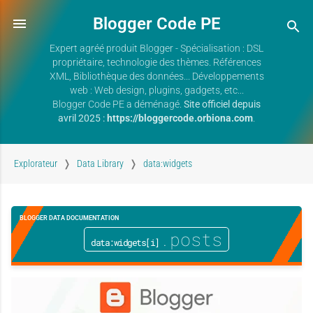
Blogger Code PE
Expert agréé produit Blogger - Spécialisation : DSL
propriétaire, technologie des thèmes. Références
XML, Bibliothèque des données... Développements
web : Web design, plugins, gadgets, etc...
Blogger Code PE a déménagé.
Site officiel depuis
avril 2025 :
https://bloggercode.orbiona.com
.
Explorateur
Data Library
data:widgets
BLOGGER DATA DOCUMENTATION
.posts
data:widgets[i]