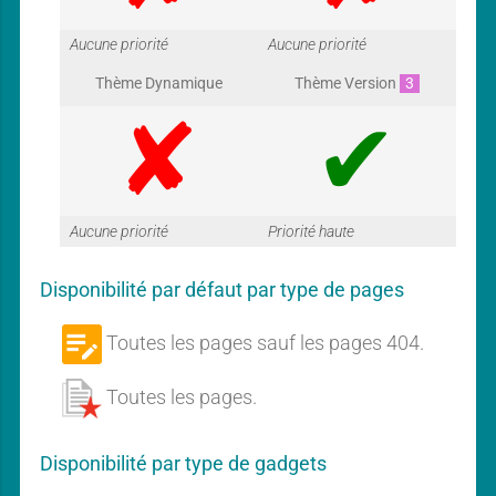
G
G
Aucune priorité
Aucune priorité
Thème Dynamique
Thème Version
3
a
a
G
G
Aucune priorité
Priorité haute
r
r
Disponibilité par défaut par type de pages
a
a
Toutes les pages sauf les pages 404.
a
a
B
l
Toutes les pages.
o
P
g
r
r
o
p
Disponibilité par type de gadgets
u
l