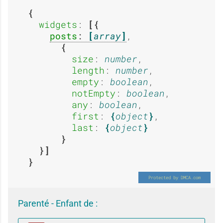
s
widgets
: 
a
a
posts
: 
array
,

size
: 
number
,

t
length
: 
number
,

n
n
empty
: 
boolean
,

notEmpty
: 
boolean
,

any
: 
boolean
,

a
first
: 
object
,

t
t
last
: 
object
n
Parenté - Enfant de :