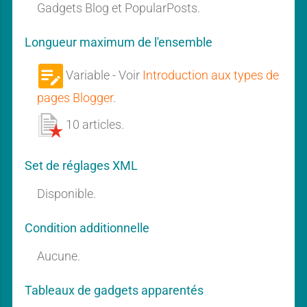
n
n
Gadgets Blog et PopularPosts.
a
a
a
r
P
Longueur maximum de l'ensemble
t
t
o
s
t
Variable - Voir
Introduction aux types de
s
B
n
n
pages Blogger
.
l
o
i
i
g
10 articles.
P
o
t
t
p
Set de réglages XML
u
e
e
l
Disponible.
a
r
P
i
i
Condition additionnelle
o
s
d
d
Aucune.
t
s
Tableaux de gadgets apparentés