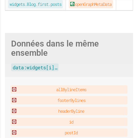
widgets.Blog.first.posts
openGraphMetaData
Données dans le même
ensemble
data:widgets[i]…
allBylineItems
footerBylines
headerByline
id
postId