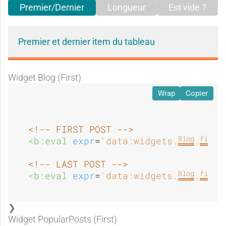
Premier/Dernier
Longueur
Est vide ?
Premier et dernier item du tableau
Widget Blog (First)
Wrap
Copier
<!-- FIRST POST -->
Blog
first
<b:eval 
expr
=
'data:widgets.
.
.
<!-- LAST POST -->
Blog
first
<b:eval 
expr
=
'data:widgets.
.
.
Widget PopularPosts (First)