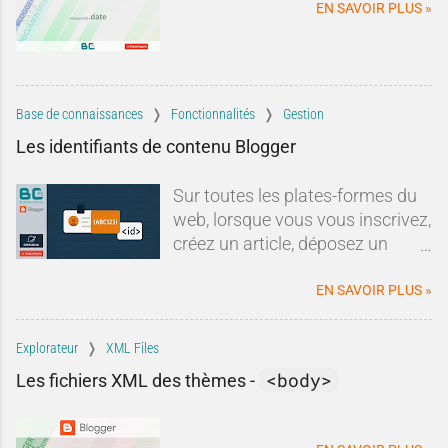
EN SAVOIR PLUS »
Base de connaissances
Fonctionnalités
Gestion
Les identifiants de contenu Blogger
Sur toutes les plates-formes du
web, lorsque vous vous inscrivez,
créez un article, déposez un
commentaire ou lorsque vous
effectuez une quelconque action
EN SAVOIR PLUS »
qui requiert un enregistrement, le
service
attribue un identifiant à
Explorateur
XML Files
cette action
. Cet identifiant est
<body>
Les fichiers XML des thèmes -
généralement composé d'
une
série de chiffres ou/et de
lettres
.Blogger n'échappe pas à