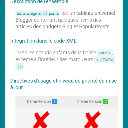
Description de l'ensemble
l
i
s
est un
tableau universel
data:widgets[i].posts
t
Blogger
contenant quelques items des
a
articles des gadgets Blog et PopularPosts
.
n
t
Intégration dans le code XML
Dans les nœuds enfants de la balise
,
<html>
excepté à l'intérieur des marqueurs
<![CDATA[
.
]]>
Directives d'usage et niveau de priorité de mise
à jour
Thème Version
1
Thème Version
2