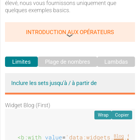
élevé, nous vous fournissons uniquement que
quelques exemples basics.
INTRODUCTION AUX OPÉRATEURS
Limites
Plage de nombres
Lambdas
Inclure les sets jusqu'à / à partir de
Widget Blog (First)
Wrap
Copier
Blog
first
<b:with 
value
=
'data:widgets.
.