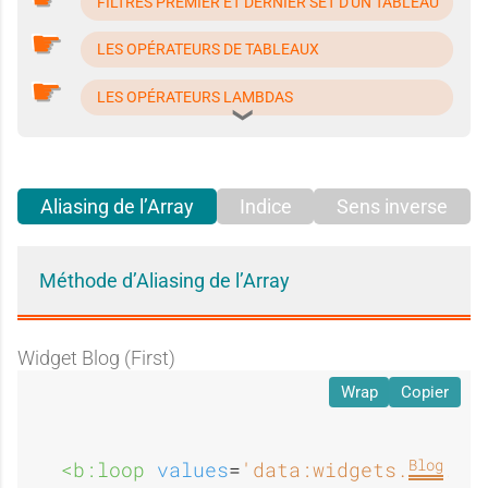
FILTRES PREMIER ET DERNIER SET D'UN TABLEAU
LES OPÉRATEURS DE TABLEAUX
LES OPÉRATEURS LAMBDAS
Aliasing de l’Array
Indice
Sens inverse
Méthode d’Aliasing de l’Array
Widget Blog (First)
Wrap
Copier
Blog
fir
<b:loop 
values
=
'data:widgets.
.