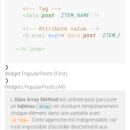
<!-- Tag -->
<data:
post
.
ITEM_NAME
/>
<!-- Attribute value -->
<b:eval 
expr
=
'data:
post
.
ITEM_NAM
</b:loop>
Widget PopularPosts (First)
Widgets PopularPosts (All)
L’
Alias Array Method
est utilisée pour parcourir
un
tableau
(
) en stockant temporairement
Array
chaque élément dans une variable avec
. Cette approche est indispensable, car
<b:loop>
il est impossible d’accéder directement aux