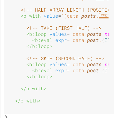
<!-- HALF ARRAY LENGTH (POSITIVE 
length
<b:with 
value
=
'(data:
posts
.
-
<!-- TAKE (FIRST HALF) -->
<b:loop 
values
=
'data:
posts
take
<b:eval 
expr
=
'data:
post
.
ITEM
</b:loop>
<!-- SKIP (SECOND HALF) -->
<b:loop 
values
=
'data:
posts
skip
<b:eval 
expr
=
'data:
post
.
ITEM
</b:loop>
</b:with>
</b:with>