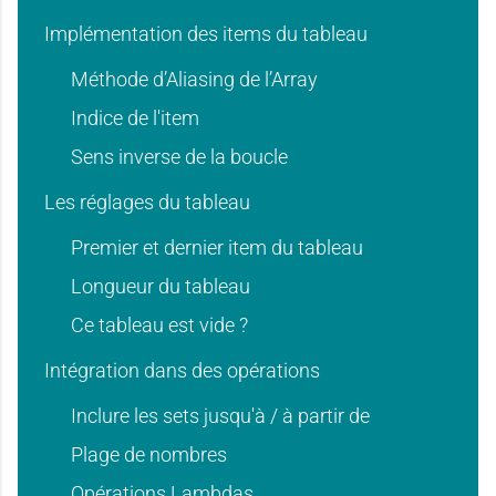
g
g
a
a
Implémentation des items du tableau
e
e
Méthode d’Aliasing de l’Array
Indice de l'item
g
g
Sens inverse de la boucle
:
:
Les réglages du tableau
Premier et dernier item du tableau
e
e
I
I
Longueur du tableau
Ce tableau est vide ?
:
:
Intégration dans des opérations
n
n
Inclure les sets jusqu'à / à partir de
Plage de nombres
Opérations Lambdas