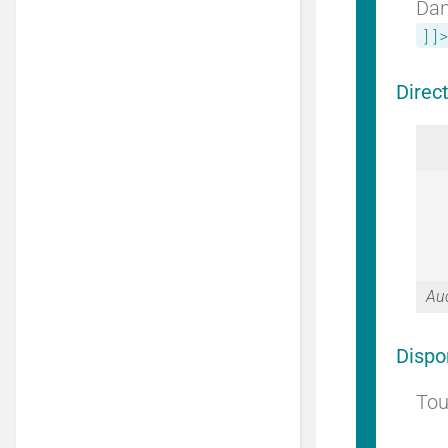
Dan
]]>
Direc
Auc
Dispo
Tou