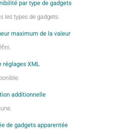
nibilité par type de gadgets
r
r
s les types de gadgets.
eur maximum de la valeur
a
a
fini.
e réglages XML
ponible.
n
n
tion additionnelle
une.
t
t
e de gadgets apparentée