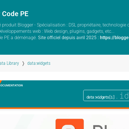
r Code PE
 produit Blogger - Spécialisation : DSL propriétaire, technologi
Développements web : Web design, plugins, gadgets, etc...
de PE a déménagé.
Site officiel depuis avril 2025 :
https://blogg
ata Library
data:widgets
DOCUMENTATION
.i
data:widgets[i]