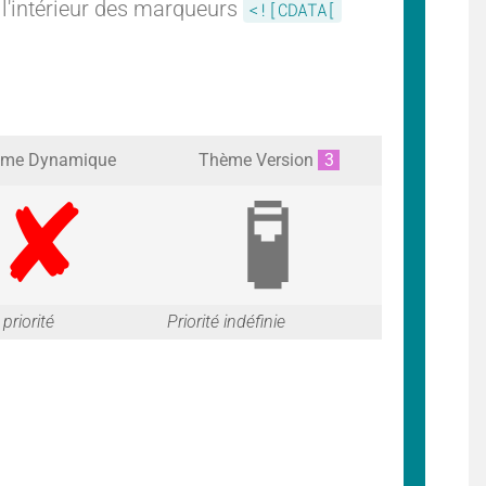
 l'intérieur des marqueurs
<![CDATA[
me Dynamique
Thème Version
3
G
G
priorité
Priorité indéfinie
a
a