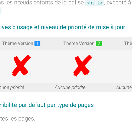
s les nœuds enfants de la balise
, excepté à
<html>
.
tives d'usage et niveau de priorité de mise à jour
Thème Version
1
Thème Version
2
Thè
G
G
une priorité
Aucune priorité
Aucune 
nibilité par défaut par type de pages
a
a
tes les pages.