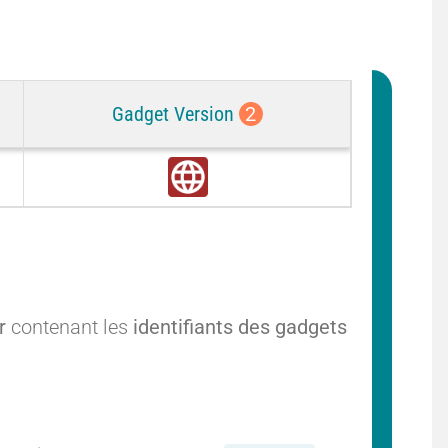
Gadget Version
2
G
l
o
b
a
l
r
contenant les
identifiants des gadgets