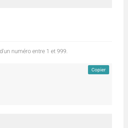
e
e
:
:
 d'un numéro entre 1 et 999.
I
E
Copier
n
x