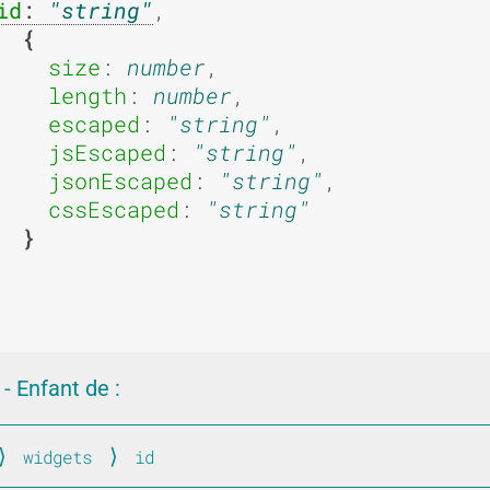
id
: 
string
,

u
u
size
: 
number
,

length
: 
number
,

escaped
: 
string
,

s
s
jsEscaped
: 
string
,

jsonEscaped
: 
string
,

cssEscaped
: 
string
a
a
- Enfant de :
g
g
widgets
id
lobal