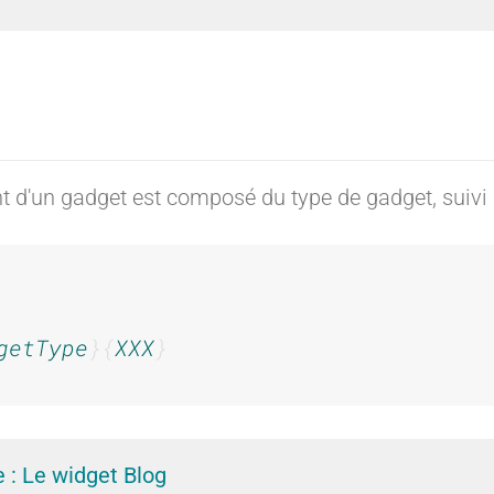
e
e
:
:
ant d'un gadget est composé du type de gadget, suivi
I
I
getType
XXX
n
n
 : Le widget Blog