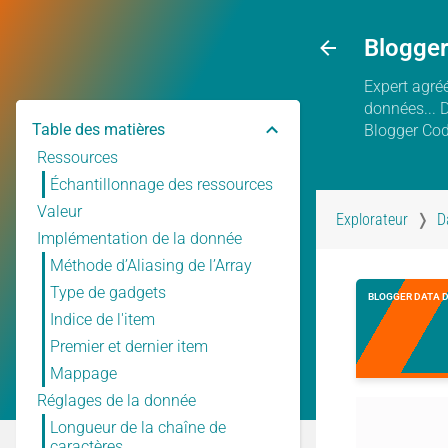
Blogge
Expert agréé
données... 
Table des matières
Blogger Co
Ressources
Échantillonnage des ressources
Valeur
Explorateur
D
Implémentation de la donnée
Méthode d’Aliasing de l’Array
Type de gadgets
BLOGGER DATA 
Indice de l'item
Premier et dernier item
Mappage
Réglages de la donnée
Longueur de la chaîne de
caractères