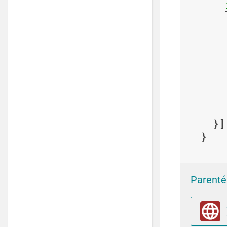
Parenté 
G