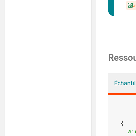
w
Resso
Échanti
wi