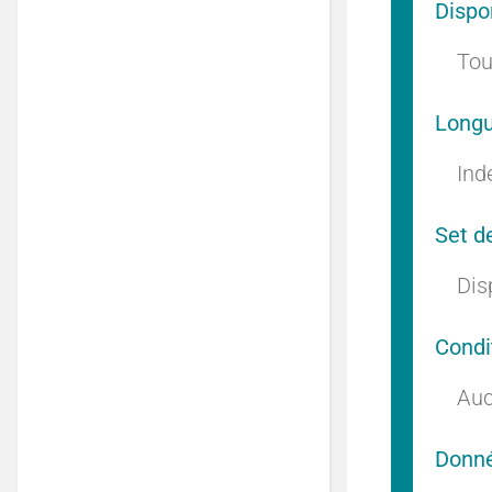
Dispo
Tou
Longu
Indé
Set d
Dis
Condi
Auc
Donné