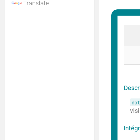
Translate
Descr
dat
vis
Intég