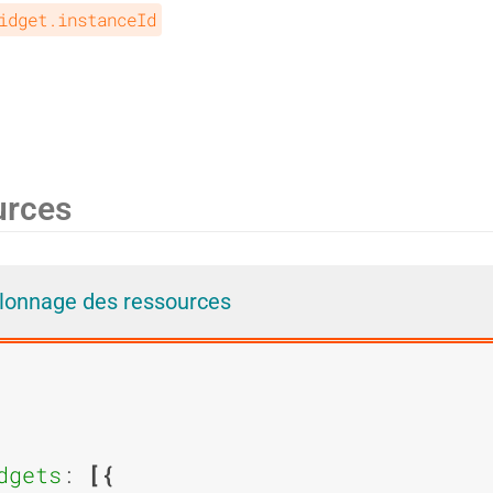
idget.instanceId
i
i
e
e
urces
d
d
llonnage des ressources
'
'
dgets
: 