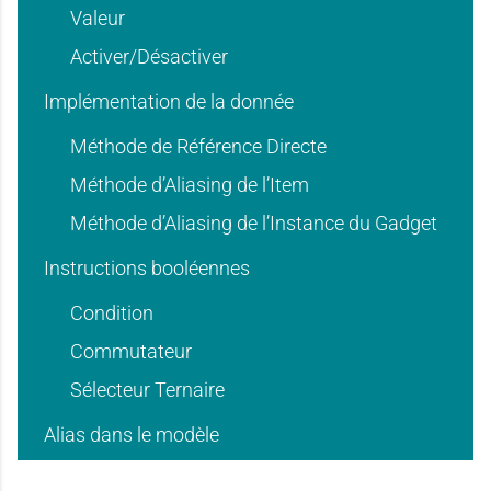
'
'
Valeur
Activer/Désactiver
d
d
u
u
Implémentation de la donnée
Méthode de Référence Directe
'
'
Méthode d’Aliasing de l’Item
s
s
Méthode d’Aliasing de l’Instance du Gadget
Instructions booléennes
u
u
a
a
Condition
Commutateur
s
s
Sélecteur Ternaire
g
g
Alias dans le modèle