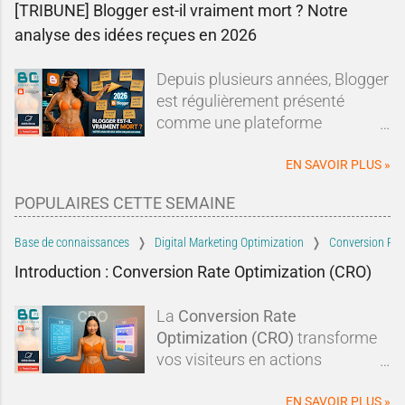
[TRIBUNE] Blogger est-il vraiment mort ? Notre
analyse des idées reçues en 2026
Depuis plusieurs années, Blogger
est régulièrement présenté
comme une plateforme
dépassée, abandonnée ou en fin
de vie.Sur les forums, les réseaux
EN SAVOIR PLUS »
sociaux ou dans les comparatifs
POPULAIRES CETTE SEMAINE
de plateformes de blogging, les
mêmes affirmations reviennent
Base de connaissances
Digital Marketing Optimization
Conversion Rat
sans cesse : Blogger serait un
Introduction : Conversion Rate Optimization (CRO)
dinosaure du Web, Google
l'aurait abandonné depuis
La
Conversion Rate
longtemps et il serait devenu
Optimization (CRO)
transforme
incapable de rivaliser avec les
vos visiteurs en actions
solutions modernes.À tel point
concrètes :
clics, abonnements,
qu'un nouveau blogueur pourrait
prises de contact
. En optimisant
EN SAVOIR PLUS »
légitimement se demander si