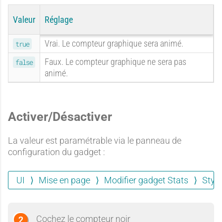
e
i
n
e
Valeur
Réglage
Vrai. Le compteur graphique sera animé.
true
m
Faux. Le compteur graphique ne sera pas
é
n
false
animé.
e
t
Activer/Désactiver
La valeur est paramétrable via le panneau de
n
configuration du gadget :
a
UI
Mise en page
Modifier gadget Stats
Styl
t
Cochez le compteur noir