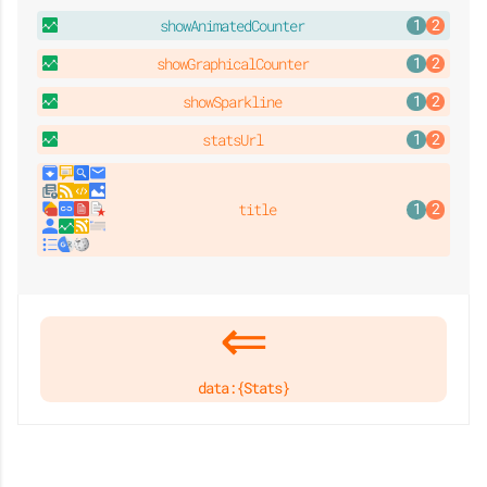
showAnimatedCounter
showGraphicalCounter
showSparkline
statsUrl
title
data:{Stats}