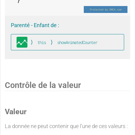
a
p
u
x
n
é
Parenté - Enfant de :
this
showAnimatedCounter
c
p
Stats
d
r
u
é
o
i
Contrôle de la valeur
n
r
Valeur
n
m
La donnée ne peut contenir que l'une de ces valeurs :