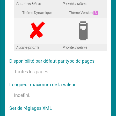
G
G
Priorité indéfinie
Priorité indéfinie
Thème Dynamique
Thème Version
3
a
a
G
G
Aucune priorité
Priorité indéfinie
r
r
Disponibilité par défaut par type de pages
a
a
Toutes les pages.
a
a
Longueur maximum de la valeur
r
r
Indéfini.
n
n
Set de réglages XML