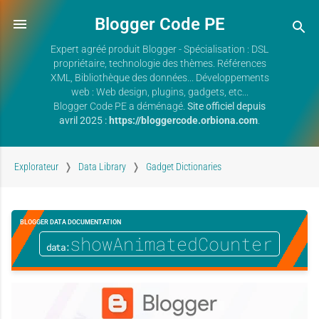
Blogger Code PE
Expert agréé produit Blogger - Spécialisation : DSL
propriétaire, technologie des thèmes. Références
XML, Bibliothèque des données... Développements
web : Web design, plugins, gadgets, etc...
Blogger Code PE a déménagé.
Site officiel depuis
avril 2025 :
https://bloggercode.orbiona.com
.
Explorateur
Data Library
Gadget Dictionaries
BLOGGER DATA DOCUMENTATION
showAnimatedCounter
data: