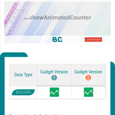
Gadget Version
Gadget Version
Data Type
1
2
BOOLEAN
S
S
t
t
a
a
t
t
s
s