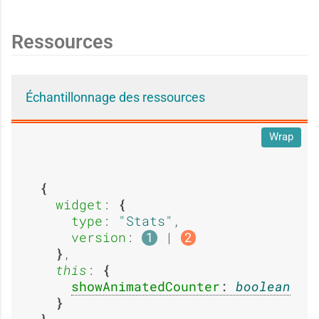
a
a
e
e
Ressources
g
g
:
:
Échantillonnage des ressources
Wrap
e
e
A
E
widget
: 
:
:
type
: 
Stats
,

b
x
version
: 
 | 
1
2
,

this
: 
A
E
showAnimatedCounter
: 
boolean