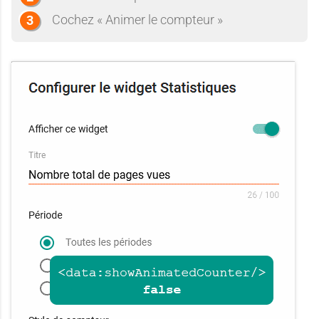
l
Cochez « Animer le compteur »
a
l