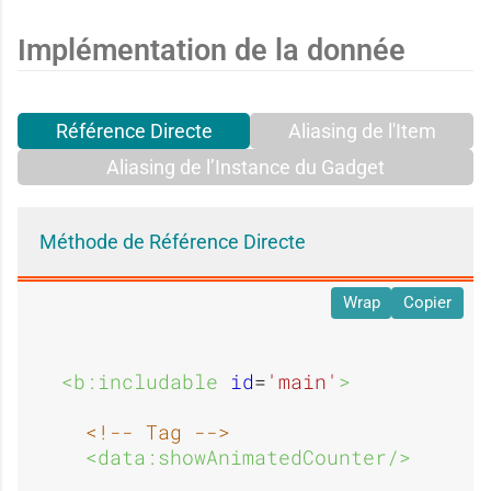
Implémentation de la donnée
Référence Directe
Aliasing de l'Item
Aliasing de l’Instance du Gadget
Méthode de Référence Directe
Wrap
Copier
<b:includable 
id
=
'main'
>
<!-- Tag -->
<data:showAnimatedCounter/>