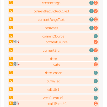
commentMsgs
commentPagingRequired
commentRangeText
comments
commentSource
commentSource
commentSrc
date
date
dateHeader
dummyTag
editUrl
emailPostUrl
emailPostUrl