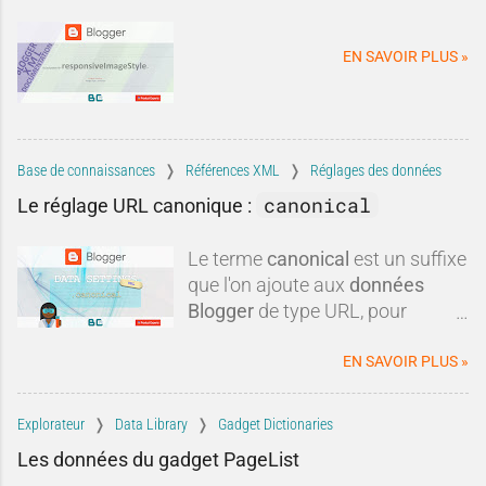
davantage de trafic.
nuancée. Entre idées reçues,
informations obsolètes,
EN SAVOIR PLUS »
comparaisons discutables et
intérêts commerciaux, certaines
critiques méritent d'être remises
dans leur contexte.Blogger est-il
réellement mort ? Est-il
Base de connaissances
Références XML
Réglages des données
techniquement dépassé ? Faut-il
canonical
Le réglage URL canonique :
systématiquement lui préférer
une autre plateforme ?Dans
Le terme
canonical
est un suffixe
cette tribune, nous allons
que l'on ajoute aux
données
examiner les critiques les plus
Blogger
de type URL, pour
fréquen
obtenir une
url canonique
du
blog.
EN SAVOIR PLUS »
Explorateur
Data Library
Gadget Dictionaries
Les données du gadget PageList