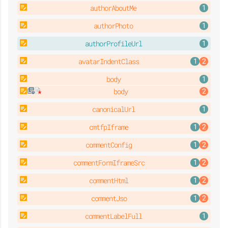
authorAboutMe
authorPhoto
authorProfileUrl
avatarIndentClass
body
body
canonicalUrl
cmtfpIframe
commentConfig
commentFormIframeSrc
commentHtml
commentJso
commentLabelFull