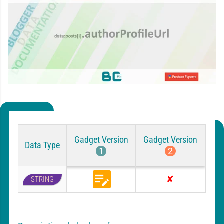
Gadget Version
Gadget Version
Data Type
1
2
STRING
B
A
l
u
o
c
g
u