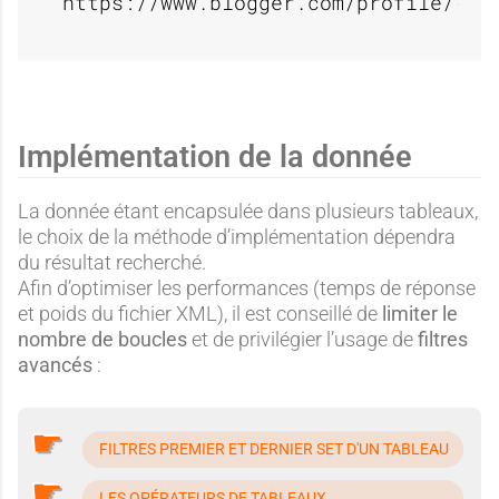
https://www.blogger.com/profile/
BL
Implémentation de la donnée
La donnée étant encapsulée dans plusieurs tableaux,
le choix de la méthode d’implémentation dépendra
du résultat recherché.
Afin d’optimiser les performances (temps de réponse
et poids du fichier XML), il est conseillé de
limiter le
nombre de boucles
et de privilégier l’usage de
filtres
avancés
:
FILTRES PREMIER ET DERNIER SET D'UN TABLEAU
LES OPÉRATEURS DE TABLEAUX