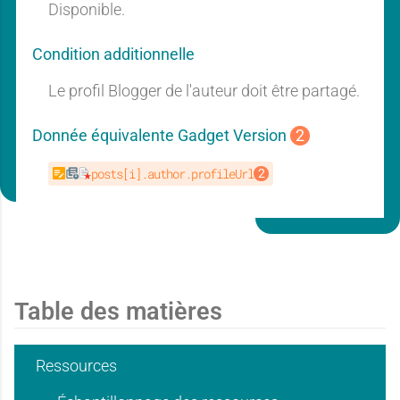
a
a
Disponible.
t
t
Condition additionnelle
Le profil Blogger de l'auteur doit être partagé.
n
n
i
i
Donnée équivalente Gadget Version
2
posts[i].author.profileUrl
t
t
e
e
i
i
d
d
Table des matières
e
e
Ressources