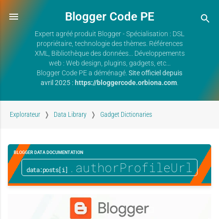
Blogger Code PE
Expert agréé produit Blogger - Spécialisation : DSL
propriétaire, technologie des thèmes. Références
XML, Bibliothèque des données... Développements
web : Web design, plugins, gadgets, etc...
Blogger Code PE a déménagé.
Site officiel depuis
avril 2025 :
https://bloggercode.orbiona.com
.
Explorateur
Data Library
Gadget Dictionaries
BLOGGER DATA DOCUMENTATION
.authorProfileUrl
data:posts[i]