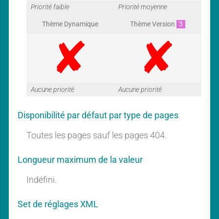
G
G
Priorité faible
Priorité moyenne
Thème Dynamique
Thème Version
3
a
a
G
G
Aucune priorité
Aucune priorité
r
r
Disponibilité par défaut par type de pages
a
a
Toutes les pages sauf les pages 404.
a
a
Longueur maximum de la valeur
r
r
Indéfini.
n
n
Set de réglages XML