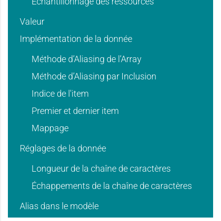
'
'
Échantillonnage des ressources
Valeur
d
d
Implémentation de la donnée
u
u
Méthode d’Aliasing de l’Array
'
'
Méthode d’Aliasing par Inclusion
s
s
Indice de l'item
Premier et dernier item
u
u
Mappage
a
a
Réglages de la donnée
Longueur de la chaîne de caractères
s
s
Échappements de la chaîne de caractères
g
g
Alias dans le modèle