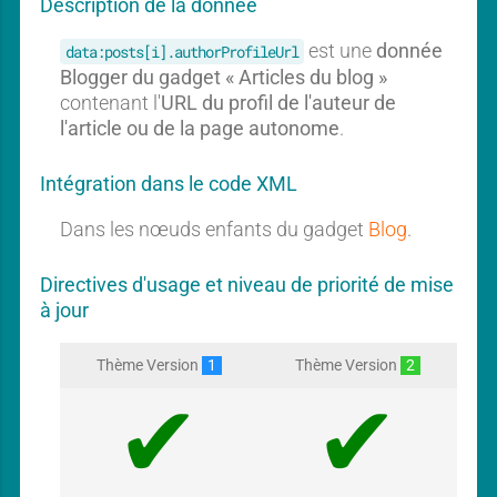
Description de la donnée
n
g
est une
donnée
data:posts[i].authorProfileUrl
a
Blogger du gadget « Articles du blog »
d
contenant l'
URL du profil de l'auteur de
g
l'article ou de la page autonome
.
e
t
Intégration dans le code XML
Dans les nœuds enfants du gadget
Blog
.
Directives d'usage et niveau de priorité de mise
à jour
Thème Version
1
Thème Version
2