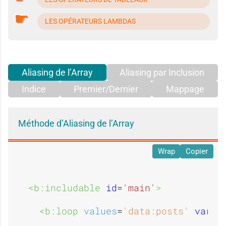
LES OPÉRATEURS LAMBDAS
Aliasing de l’Array
Aliasing par Inclusion
Indice
Premier/Dernier
Mappage
Méthode d’Aliasing de l’Array
Wrap
Copier
<b:includable 
id
=
'main'
>
<b:loop 
values
=
'data:posts'
var
=
'