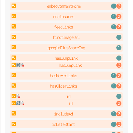
embedCommentForm
enclosures
feedLinks
firstImageUrl
googlePlusShareTag
hasJumpLink
hasJumpLink
hasNewerLinks
hasOlderLinks
id
id
includeAd
isDateStart