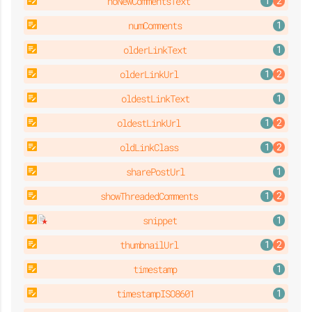
noNewCommentsText
numComments
olderLinkText
olderLinkUrl
oldestLinkText
oldestLinkUrl
oldLinkClass
sharePostUrl
showThreadedComments
snippet
thumbnailUrl
timestamp
timestampISO8601