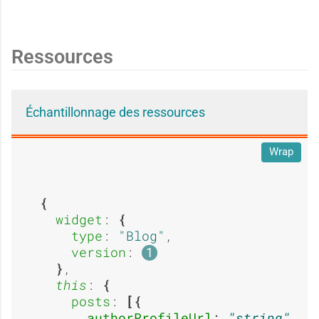
a
a
e
e
Ressources
g
g
:
:
Échantillonnage des ressources
e
e
Wrap
O
O
:
:
widget
: 
u
u
type
: 
Blog
,

version
: 
1
,

A
A
this
: 
posts
: 
authorProfileUrl
: 
string
,
