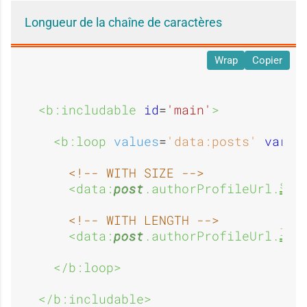
Longueur de la chaîne de caractères
Wrap
Copier
<b:includable 
id
=
'main'
>
<b:loop 
values
=
'data:posts'
var
=
'
<!-- WITH SIZE -->
size
<data:
post
.authorProfileUrl.
<!-- WITH LENGTH -->
lengt
<data:
post
.authorProfileUrl.
</b:loop>
</b:includable>