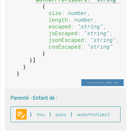
i
i
size
: 
number
,

u
u
length
: 
number
,

escaped
: 
string
,

jsEscaped
: 
string
,

jsonEscaped
: 
string
,

c
c
cssEscaped
: 
string
u
u
Parenté - Enfant de :
n
n
this
posts
authorProfileUrl
Blog