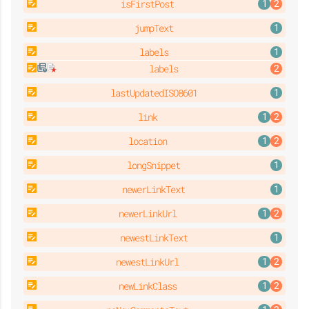
isFirstPost
jumpText
labels
labels
lastUpdatedISO8601
link
location
longSnippet
newerLinkText
newerLinkUrl
newestLinkText
newestLinkUrl
newLinkClass