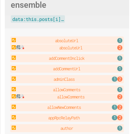
ensemble
data:this.posts[i]…
absoluteUrl
absoluteUrl
addCommentOnclick
addCommentUrl
adminClass
allowComments
allowComments
allowNewComments
appRpcRelayPath
author