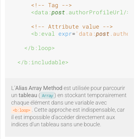
<!-- Tag -->
<data:
post
.authorProfileUrl/>
<!-- Attribute value -->
<b:eval 
expr
=
'data:
post
.authorP
</b:loop>
</b:includable>
L’
Alias Array Method
est utilisée pour parcourir
un
tableau
(
) en stockant temporairement
Array
chaque élément dans une variable avec
. Cette approche est indispensable, car
<b:loop>
il est impossible d’accéder directement aux
indices d’un tableau sans une boucle.