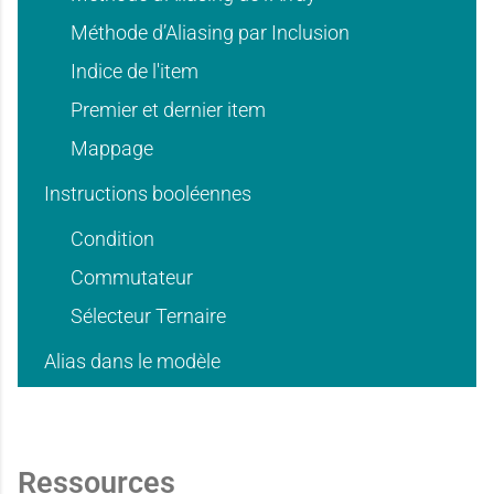
e
e
Méthode d’Aliasing par Inclusion
'
'
Indice de l'item
Premier et dernier item
d
d
Mappage
u
u
Instructions booléennes
'
'
Condition
s
s
Commutateur
Sélecteur Ternaire
u
u
Alias dans le modèle
a
a
Ressources