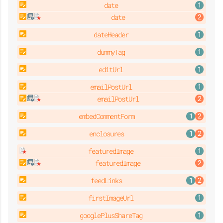
date
date
dateHeader
dummyTag
editUrl
emailPostUrl
emailPostUrl
embedCommentForm
enclosures
featuredImage
featuredImage
feedLinks
firstImageUrl
googlePlusShareTag