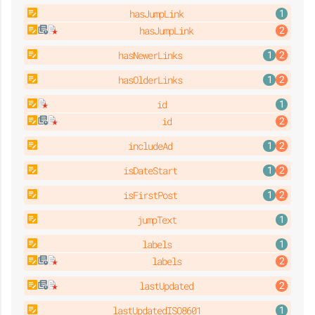
hasJumpLink
hasJumpLink
hasNewerLinks
hasOlderLinks
id
id
includeAd
isDateStart
isFirstPost
jumpText
labels
labels
lastUpdated
lastUpdatedISO8601