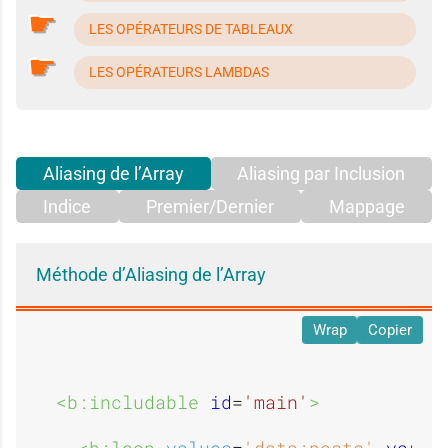
LES OPÉRATEURS DE TABLEAUX
LES OPÉRATEURS LAMBDAS
Aliasing de l’Array
Aliasing par Inclusion
Indice
Premier/Dernier
Mappage
Méthode d’Aliasing de l’Array
Wrap
Copier
<b:includable 
id
=
'main'
>
<b:loop 
values
=
'data:posts'
var
=
'