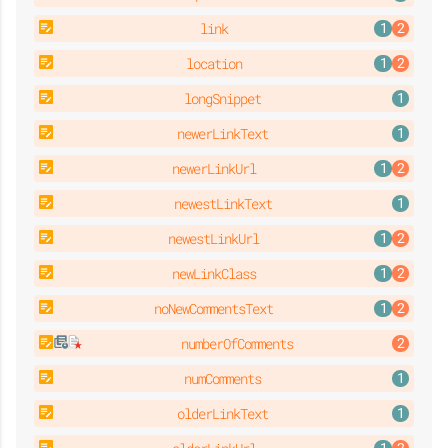
link
location
longSnippet
newerLinkText
newerLinkUrl
newestLinkText
newestLinkUrl
newLinkClass
noNewCommentsText
numberOfComments
numComments
olderLinkText