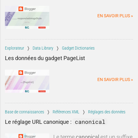
davantage de trafic.
nuancée. Entre idées reçues,
informations obsolètes,
EN SAVOIR PLUS »
comparaisons discutables et
intérêts commerciaux, certaines
critiques méritent d'être remises
dans leur contexte.Blogger est-il
réellement mort ? Est-il
Explorateur
Data Library
Gadget Dictionaries
techniquement dépassé ? Faut-il
Les données du gadget PageList
systématiquement lui préférer
une autre plateforme ?Dans
cette tribune, nous allons
EN SAVOIR PLUS »
examiner les critiques les plus
fréquen
Base de connaissances
Références XML
Réglages des données
canonical
Le réglage URL canonique :
Le terme
canonical
est un suffixe