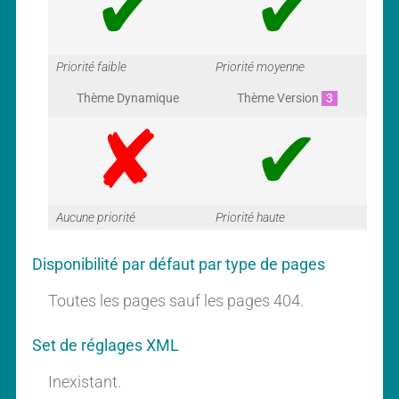
G
G
Priorité faible
Priorité moyenne
Thème Dynamique
Thème Version
3
a
a
G
G
Aucune priorité
Priorité haute
r
r
Disponibilité par défaut par type de pages
a
a
Toutes les pages sauf les pages 404.
a
a
Set de réglages XML
Inexistant.