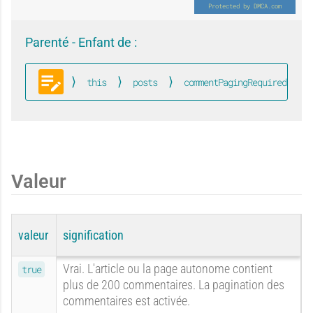
A
O
i
i
Parenté - Enfant de :
u
u
this
posts
commentPagingRequired
Blog
c
i
Valeur
u
valeur
signification
Vrai. L'article ou la page autonome contient
true
plus de 200 commentaires. La pagination des
commentaires est activée.