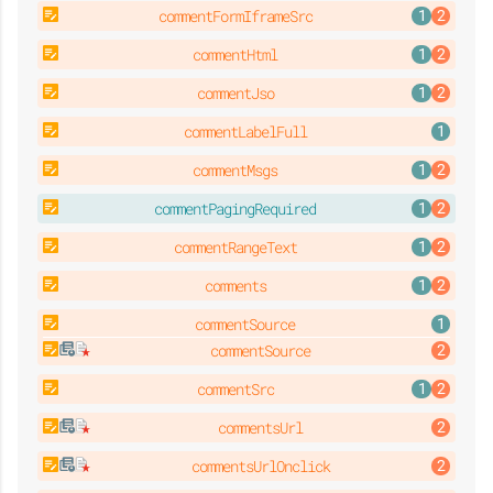
commentFormIframeSrc
commentHtml
commentJso
commentLabelFull
commentMsgs
commentPagingRequired
commentRangeText
comments
commentSource
commentSource
commentSrc
commentsUrl
commentsUrlOnclick