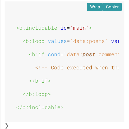
Wrap
Copier
<b:includable 
id
=
'main'
>
<b:loop 
values
=
'data:posts'
var
=
'
<b:if 
cond
=
'data:
post
.commentPa
<!-- Code executed when the c
</b:if>
</b:loop>
</b:includable>