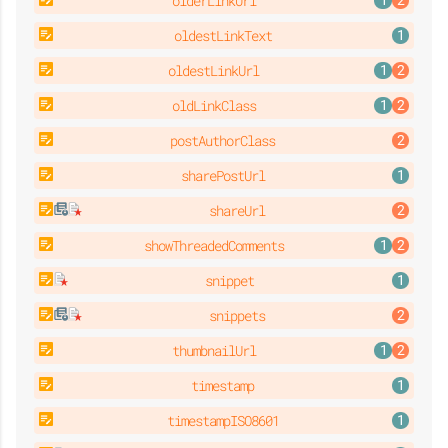
olderLinkUrl
oldestLinkText
oldestLinkUrl
oldLinkClass
postAuthorClass
sharePostUrl
shareUrl
showThreadedComments
snippet
snippets
thumbnailUrl
timestamp
timestampISO8601