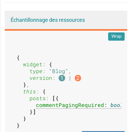
s
s
g
g
a
a
Échantillonnage des ressources
e
e
Wrap
g
g
:
:
widget
: 
type
: 
Blog
,

e
e
version
: 
 | 
1
2
,

O
O
this
: 
posts
: 
commentPagingRequired
: 
boolea
:
:
u
u