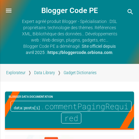
Blogger Code PE
Expert agréé produit Blogger - Spécialisation : DSL
propriétaire, technologie des thèmes. Références
XML, Bibliothèque des données... Développements
web : Web design, plugins, gadgets, etc...
Blogger Code PE a déménagé.
Site officiel depuis
avril 2025 :
https://bloggercode.orbiona.com
.
Explorateur
Data Library
Gadget Dictionaries
BLOGGER DATA DOCUMENTATION
.commentPagingRequi
data:posts[i]
red