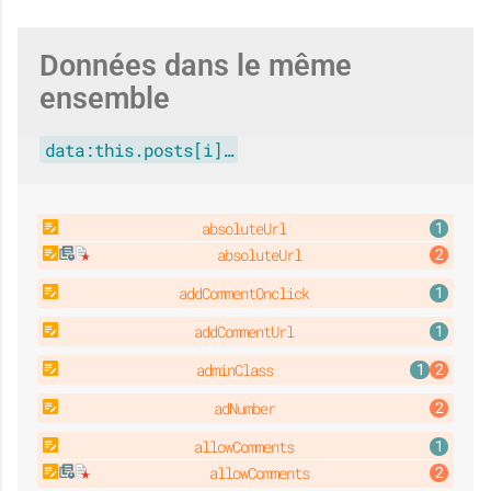
Données dans le même
ensemble
data:this.posts[i]…
absoluteUrl
absoluteUrl
addCommentOnclick
addCommentUrl
adminClass
adNumber
allowComments
allowComments