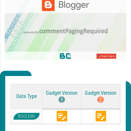
Gadget Version
Gadget Version
Data Type
1
2
BOOLEAN
B
B
l
l
o
o