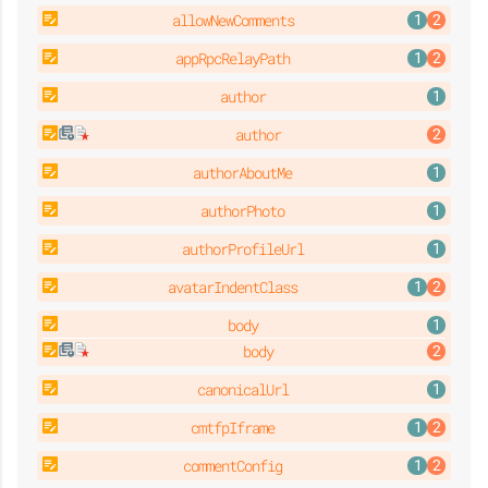
allowNewComments
appRpcRelayPath
author
author
authorAboutMe
authorPhoto
authorProfileUrl
avatarIndentClass
body
body
canonicalUrl
cmtfpIframe
commentConfig