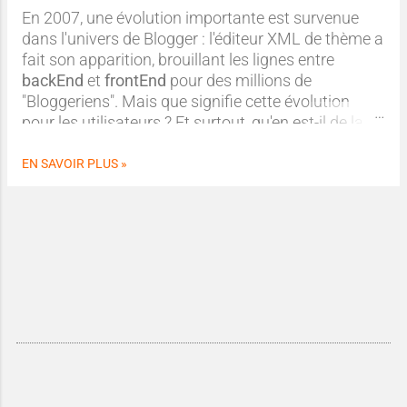
En 2007, une évolution importante est survenue
dans l'univers de Blogger : l'éditeur XML de thème a
fait son apparition, brouillant les lignes entre
backEnd
et
frontEnd
pour des millions de
"Bloggeriens". Mais que signifie cette évolution
pour les utilisateurs ? Et surtout, qu'en est-il de la
propriété intellectuelle et de la licence de ces
thèmes ? Plongeons dans les détails de ce curieux
EN SAVOIR PLUS »
mélange technique tout en tenant compte des
Conditions générales d'utilisation (CGU) de Google.