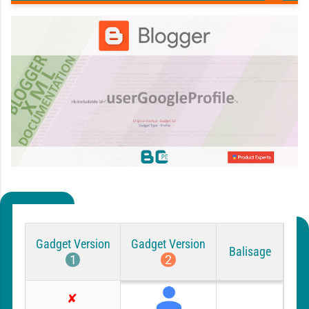
Gadget Version
Gadget Version
Balisage
1
2
ORIGINAL
P