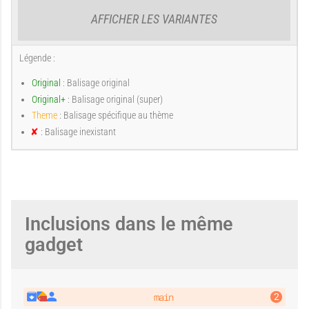
u
u
AFFICHER LES VARIANTES
A
A
c
c
Légende :
Original
: Balisage original
Original+
: Balisage original (super)
u
b
Theme
: Balisage spécifique au thème
u
u
: Balisage inexistant
I
n
e
c
a
x
n
n
i
s
t
Inclusions dans le même
a
u
n
gadget
n
t
e
e
main