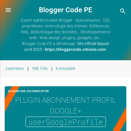
Blogger Code PE
Expert agréé produit Blogger - Spécialisation : DSL
propriétaire, technologie des thèmes. Références
XML, Bibliothèque des données... Développements
web : Web design, plugins, gadgets, etc...
Blogger Code PE a déménagé.
Site officiel depuis
avril 2025 :
https://bloggercode.orbiona.com
.
Explorateur
XML Files
b:includable
BLOGGER XML DOCUMENTATION
PLUGIN ABONNEMENT PROFIL
GOOGLE+
userGoogleProfile