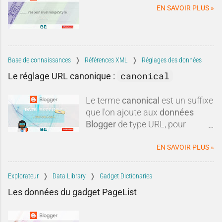
informations obsolètes,
EN SAVOIR PLUS »
comparaisons discutables et
intérêts commerciaux, certaines
critiques méritent d'être remises
dans leur contexte.Blogger est-il
réellement mort ? Est-il
Base de connaissances
Références XML
Réglages des données
techniquement dépassé ? Faut-il
canonical
Le réglage URL canonique :
systématiquement lui préférer
une autre plateforme ?Dans
Le terme
canonical
est un suffixe
cette tribune, nous allons
que l'on ajoute aux
données
examiner les critiques les plus
Blogger
de type URL, pour
fréquen
obtenir une
url canonique
du
blog.
EN SAVOIR PLUS »
Explorateur
Data Library
Gadget Dictionaries
Les données du gadget PageList