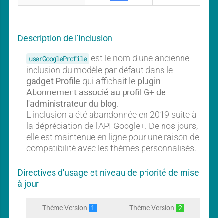
A
r
u
o
c
f
i
u
Description de l'inclusion
l
n
e
g
est le nom d'une ancienne
userGoogleProfile
a
inclusion du modèle par défaut dans le
d
gadget Profile
qui affichait le
plugin
g
Abonnement associé au profil G+ de
e
l'administrateur du blog
.
t
L'inclusion a été abandonnée en 2019 suite à
la dépréciation de l'API Google+. De nos jours,
elle est maintenue en ligne pour une raison de
compatibilité avec les thèmes personnalisés.
Directives d'usage et niveau de priorité de mise
à jour
Thème Version
1
Thème Version
2