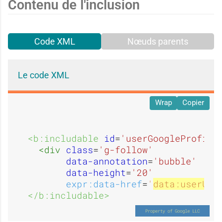
d
d
Contenu de l'inclusion
e
e
'
'
Code XML
Nœuds parents
Le code XML
d
d
u
u
Wrap
Copier
'
'
<b:includable 
id
=
'userGoogleProfile
s
s
<div 
class
=
'g-follow'
data-annotation
=
'bubble'
data-height
=
'20'
u
u
expr:data-href
=
'
data:userUrl
a
a
</b:includable>