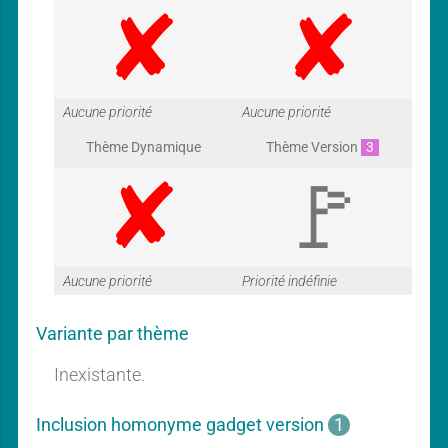
G
G
Aucune priorité
Aucune priorité
Thème Dynamique
Thème Version
3
a
a
G
G
Aucune priorité
Priorité indéfinie
r
r
Variante par thème
a
a
Inexistante.
a
a
Inclusion homonyme gadget version
1