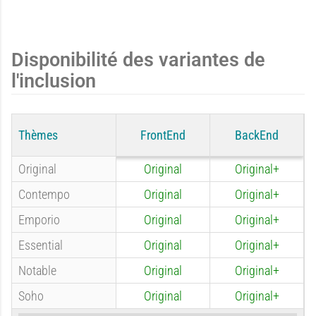
s
s
g
g
Disponibilité des variantes de
a
a
l'inclusion
e
e
Thèmes
FrontEnd
BackEnd
g
g
:
:
Original
Original
Original+
Contempo
Original
Original+
e
e
Emporio
Original
Original+
A
A
Essential
Original
Original+
Notable
Original
Original+
:
:
Soho
Original
Original+