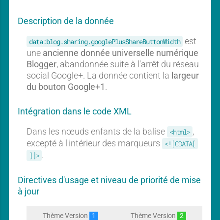
b
b
a
a
Description de la donnée
l
l
est
data:blog.sharing.googlePlusShareButtonWidth
une
ancienne donnée universelle numérique
Blogger
, abandonnée suite à l'arrêt du réseau
social Google+. La donnée contient la
largeur
du bouton Google+1
.
Intégration dans le code XML
Dans les nœuds enfants de la balise
,
<html>
excepté à l'intérieur des marqueurs
<![CDATA[
.
]]>
Directives d'usage et niveau de priorité de mise
à jour
Thème Version
1
Thème Version
2