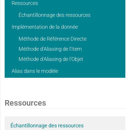
i
i
d
d
Ressources
Échantillonnage des ressources
e
e
Implémentation de la donnée
'
'
Méthode de Référence Directe
d
d
Méthode d'Aliasing de l'Item
u
u
Méthode d'Aliasing de l'Objet
Alias dans le modèle
'
'
s
s
Ressources
u
u
a
a
Échantillonnage des ressources