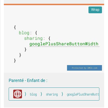
s
s
Wrap
g
g
a
a
blog
: 
e
e
sharing
: 
googlePlusShareButtonWidth
: 
n
g
g
:
:
e
e
Parenté - Enfant de :
A
A
blog
sharing
googlePlusShareButtonWid
Global