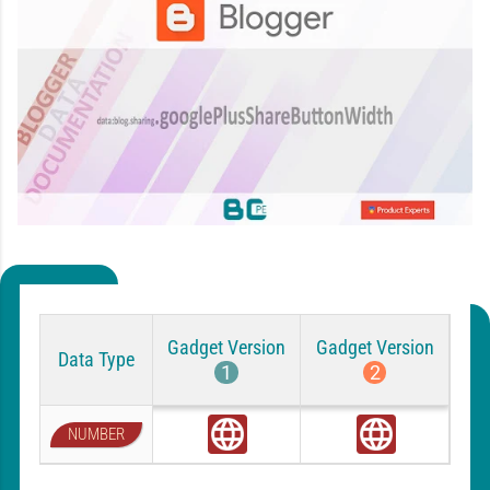
Gadget Version
Gadget Version
Data Type
1
2
NUMBER
G
G
l
l
o
o