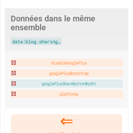
Données dans le même
ensemble
data:blog.sharing…
disableGooglePlus
googlePlusBootstrap
googlePlusShareButtonWidth
platforms