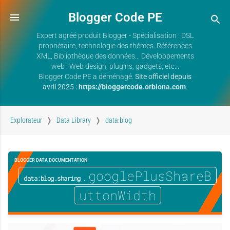
Blogger Code PE
Expert agréé produit Blogger - Spécialisation : DSL
propriétaire, technologie des thèmes. Références
XML, Bibliothèque des données... Développements
web : Web design, plugins, gadgets, etc...
Blogger Code PE a déménagé.
Site officiel depuis
avril 2025 :
https://bloggercode.orbiona.com
.
Explorateur
Data Library
data:blog
BLOGGER DATA DOCUMENTATION
.googlePlusShareB
data:blog.sharing
uttonWidth