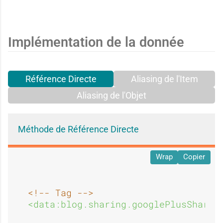
:
:
b
b
A
A
Implémentation de la donnée
a
a
Référence Directe
Aliasing de l'Item
b
b
n
n
Aliasing de l'Objet
a
a
Méthode de Référence Directe
d
d
Wrap
Copier
n
n
<!-- Tag -->
o
o
<data:blog.sharing.googlePlusShareB