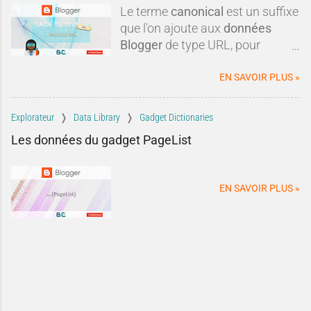
une autre plateforme ?Dans
Le terme
canonical
est un suffixe
cette tribune, nous allons
que l'on ajoute aux
données
examiner les critiques les plus
Blogger
de type URL, pour
fréquen
obtenir une
url canonique
du
blog.
EN SAVOIR PLUS »
Explorateur
Data Library
Gadget Dictionaries
Les données du gadget PageList
EN SAVOIR PLUS »