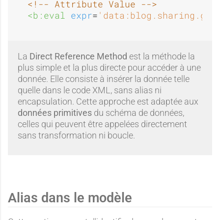
<!-- Attribute Value -->
d
d
<b:eval 
expr
=
'data:blog.sharing.goo
n
n
o
o
La
Direct Reference Method
est la méthode la
n
n
plus simple et la plus directe pour accéder à une
donnée. Elle consiste à insérer la donnée telle
quelle dans le code XML, sans alias ni
n
n
encapsulation. Cette approche est adaptée aux
données primitives
du schéma de données,
é
é
celles qui peuvent être appelées directement
sans transformation ni boucle.
n
n
Alias dans le modèle
é
é