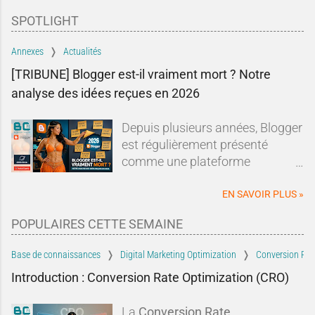
SPOTLIGHT
Annexes
Actualités
[TRIBUNE] Blogger est-il vraiment mort ? Notre
analyse des idées reçues en 2026
Depuis plusieurs années, Blogger
est régulièrement présenté
comme une plateforme
dépassée, abandonnée ou en fin
de vie.Sur les forums, les réseaux
EN SAVOIR PLUS »
sociaux ou dans les comparatifs
POPULAIRES CETTE SEMAINE
de plateformes de blogging, les
mêmes affirmations reviennent
Base de connaissances
Digital Marketing Optimization
Conversion Rat
sans cesse : Blogger serait un
Introduction : Conversion Rate Optimization (CRO)
dinosaure du Web, Google
l'aurait abandonné depuis
La
Conversion Rate
longtemps et il serait devenu