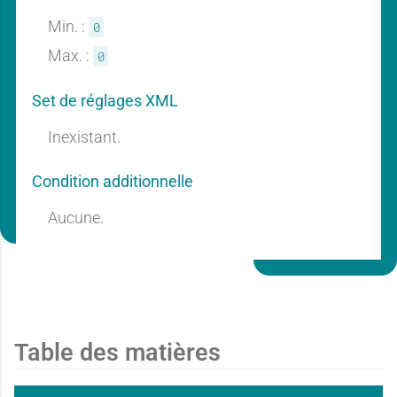
r
r
Min. :
0
n
n
Max. :
0
Set de réglages XML
a
a
t
t
Inexistant.
Condition additionnelle
n
n
Aucune.
i
i
t
t
e
e
Table des matières