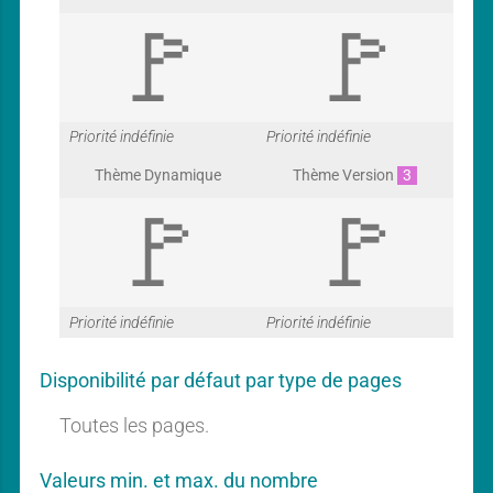
G
G
Priorité indéfinie
Priorité indéfinie
Thème Dynamique
Thème Version
3
a
a
G
G
Priorité indéfinie
Priorité indéfinie
r
r
Disponibilité par défaut par type de pages
a
a
Toutes les pages.
a
a
Valeurs min. et max. du nombre