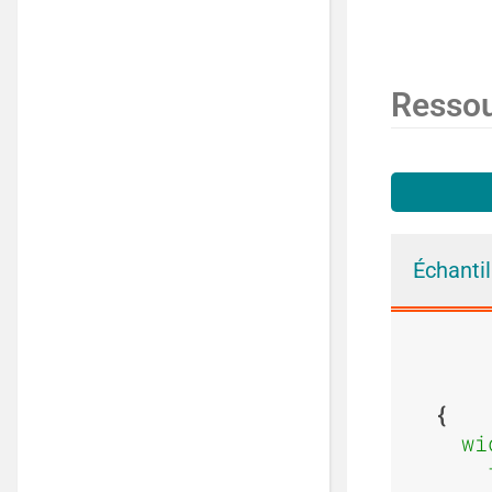
Resso
Échantil
wi