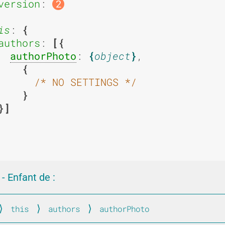
u
u
version
: 
2
is
: 
authors
: 
s
s
authorPhoto
: 
object
,

/* NO SETTINGS */
a
a
g
g
- Enfant de :
this
authors
authorPhoto
rofile