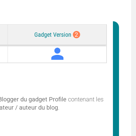
Gadget Version
2
P
r
o
f
i
l
e
Blogger du gadget Profile
contenant les
rateur / auteur du blog
.