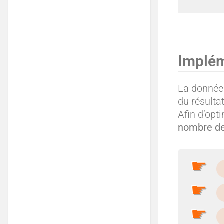
Implém
La donnée 
du résulta
Afin d’opt
nombre de