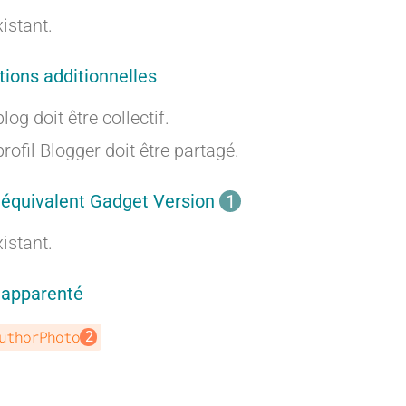
r
r
xistant.
tions additionnelles
a
a
log doit être collectif.
profil Blogger doit être partagé.
 équivalent Gadget Version
1
n
n
xistant.
 apparenté
t
t
uthorPhoto