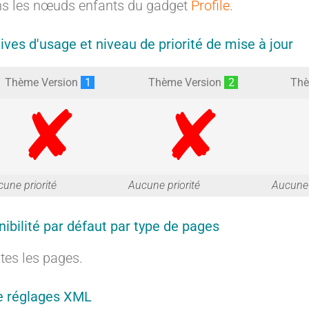
s les nœuds enfants du gadget
Profile
.
t
tives d'usage et niveau de priorité de mise à jour
Thème Version
1
Thème Version
2
Thè
G
G
une priorité
Aucune priorité
Aucune 
nibilité par défaut par type de pages
a
a
tes les pages.
e réglages XML