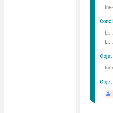
Ine
Condi
Le b
Le 
Objet
Ine
Objet
a