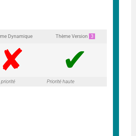
me Dynamique
Thème Version
3
G
G
priorité
Priorité haute
a
a