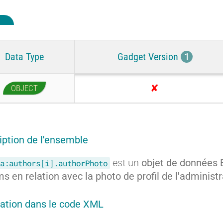
Data Type
Gadget Version
1
OBJECT
A
u
c
u
iption de l'ensemble
n
est un
objet de données 
g
a:authors[i].authorPhoto
a
ms en relation avec la photo de profil de l'administ
d
g
ration dans le code XML
e