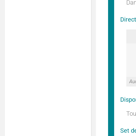
Dan
Direc
Auc
Dispo
Tou
Set d