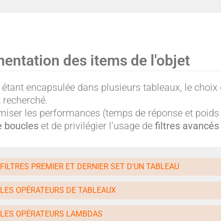
e
e
:
:
entation des items de l'objet
étant encapsulée dans plusieurs tableaux, le choi
t recherché.
A
A
imiser les performances (temps de réponse et poids d
 boucles
et de privilégier l’usage de
filtres avancés
u
u
FILTRES PREMIER ET DERNIER SET D'UN TABLEAU
LES OPÉRATEURS DE TABLEAUX
LES OPÉRATEURS LAMBDAS