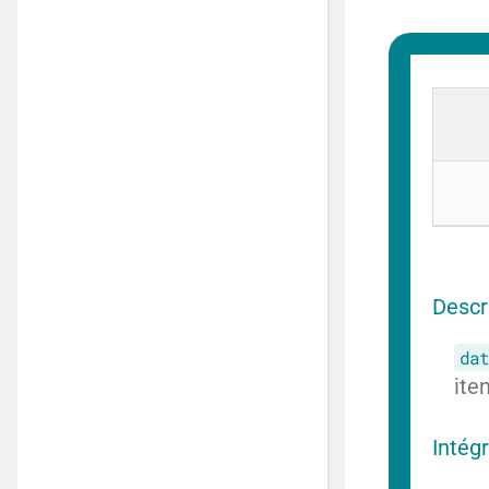
Descr
dat
ite
Intég