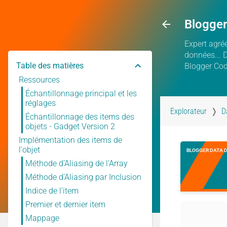
Blogge
Expert agréé
données... 
Table des matières
Blogger Co
Ressources
Échantillonnage principal et les
réglages
Explorateur
D
Échantillonnage des items des
objets - Gadget Version 2
Implémentation des items de
l'objet
BLOGGER DATA 
Méthode d’Aliasing de l’Array
Méthode d’Aliasing par Inclusion
Indice de l'item
Premier et dernier item
Mappage