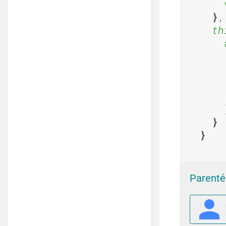
,

th
Parenté 
P