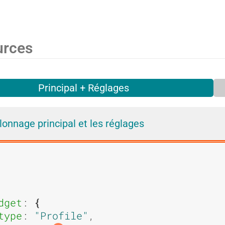
i
i
urces
e
e
Principal + Réglages
d
d
lonnage principal et les réglages
'
'
dget
: 
type
: 
Profile
,
