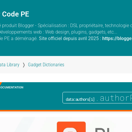
r Code PE
 produit Blogger - Spécialisation : DSL propriétaire, technologi
Développements web : Web design, plugins, gadgets, etc...
de PE a déménagé.
Site officiel depuis avril 2025 :
https://blogg
ata Library
Gadget Dictionaries
DOCUMENTATION
.author
data:authors[i]