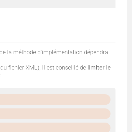
e
e
:
:
x de la méthode d’implémentation dépendra
A
O
u fichier XML), il est conseillé de
limiter le
:
u
u