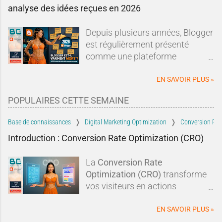
analyse des idées reçues en 2026
Depuis plusieurs années, Blogger
est régulièrement présenté
comme une plateforme
dépassée, abandonnée ou en fin
de vie.Sur les forums, les réseaux
EN SAVOIR PLUS »
sociaux ou dans les comparatifs
POPULAIRES CETTE SEMAINE
de plateformes de blogging, les
mêmes affirmations reviennent
Base de connaissances
Digital Marketing Optimization
Conversion Rat
sans cesse : Blogger serait un
Introduction : Conversion Rate Optimization (CRO)
dinosaure du Web, Google
l'aurait abandonné depuis
La
Conversion Rate
longtemps et il serait devenu
Optimization (CRO)
transforme
incapable de rivaliser avec les
vos visiteurs en actions
solutions modernes.À tel point
concrètes :
clics, abonnements,
qu'un nouveau blogueur pourrait
prises de contact
. En optimisant
EN SAVOIR PLUS »
légitimement se demander si
vos
pages Blogger
, vos
CTA
, la