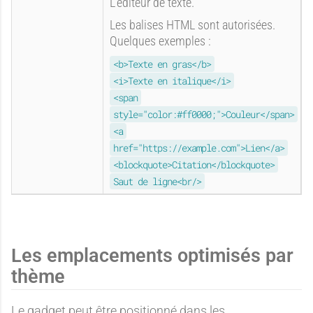
L'éditeur de texte.
Les balises HTML sont autorisées.
Quelques exemples :
<b>Texte en gras</b>
<i>Texte en italique</i>
<span
style="color:#ff0000;">Couleur</span>
<a
href="https://example.com">Lien</a>
<blockquote>Citation</blockquote>
Saut de ligne<br/>
Les emplacements optimisés par
thème
Le gadget peut être positionné dans les