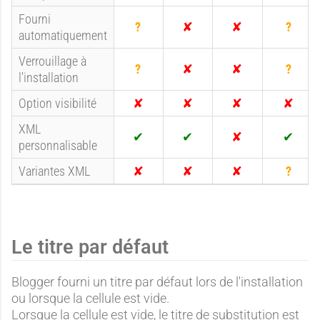
O
O
N
O
Fourni
u
u
o
u
automatiquement
i
i
n
i
I
N
N
I
n
o
o
n
Verrouillage à
c
n
n
c
l'installation
I
N
N
I
o
o
n
o
o
n
Option visibilité
n
n
c
n
n
c
N
N
N
N
n
n
XML
o
o
o
o
o
o
u
u
personnalisable
n
n
n
n
n
n
O
O
N
O
n
n
u
u
o
u
Variantes XML
u
u
i
i
n
i
N
N
N
I
o
o
o
n
n
n
n
c
o
Le titre par défaut
n
n
Blogger fourni un titre par défaut lors de l'installation
u
ou lorsque la cellule est vide.
Lorsque la cellule est vide, le titre de substitution est