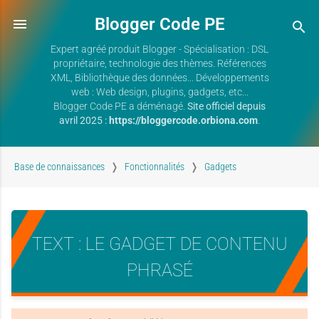
Blogger Code PE
Expert agréé produit Blogger - Spécialisation : DSL
propriétaire, technologie des thèmes. Références
XML, Bibliothèque des données... Développements
web : Web design, plugins, gadgets, etc...
Blogger Code PE a déménagé.
Site officiel depuis
avril 2025 :
https://bloggercode.orbiona.com
.
Base de connaissances
Fonctionnalités
Gadgets
TEXT
:
LE GADGET DE CONTENU
PHRASÉ
/
T
H