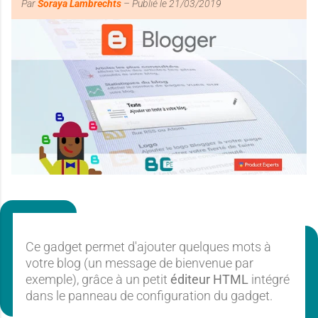
Par
Soraya Lambrechts
– Publié le
21/03/2019
E
T
E
X
T
G
A
D
G
Ce gadget permet d'ajouter quelques mots à
E
votre blog (un message de bienvenue par
exemple), grâce à un petit
éditeur HTML
intégré
T
dans le panneau de configuration du gadget.