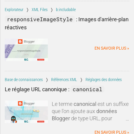
ouvrir un blog sur Blogger en
preuve sociale
, le
temps de
2026 a encore le moindre
Explorateur
XML Files
b:includable
chargement
et le
suivi GA4
, Vous
intérêt.Pourtant, lorsqu'on
responsiveImageStyle
:
Images d'arrière-plan
améliorez vos conversions sans
examine les arguments avancés,
réactives
avoir besoin de générer
la réalité apparaît souvent plus
davantage de trafic.
nuancée. Entre idées reçues,
informations obsolètes,
EN SAVOIR PLUS »
comparaisons discutables et
intérêts commerciaux, certaines
critiques méritent d'être remises
dans leur contexte.Blogger est-il
réellement mort ? Est-il
Base de connaissances
Références XML
Réglages des données
techniquement dépassé ? Faut-il
canonical
Le réglage URL canonique :
systématiquement lui préférer
une autre plateforme ?Dans
Le terme
canonical
est un suffixe
cette tribune, nous allons
que l'on ajoute aux
données
examiner les critiques les plus
Blogger
de type URL, pour
fréquen
obtenir une
url canonique
du
blog.
EN SAVOIR PLUS »