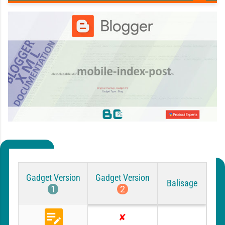
Gadget Version
Gadget Version
Balisage
1
2
ORIGINAL
B