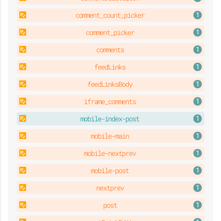
d
e
comment_count_picker
comment_picker
comments
é
feedLinks
feedLinksBody
s
iframe_comments
mobile-index-post
mobile-main
a
mobile-nextprev
mobile-post
nextprev
c
post