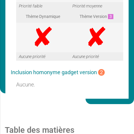
G
G
Priorité faible
Priorité moyenne
Thème Dynamique
Thème Version
3
a
a
G
G
Aucune priorité
Aucune priorité
r
r
Inclusion homonyme gadget version
2
a
a
Aucune.
a
a
r
r
n
n
Table des matières