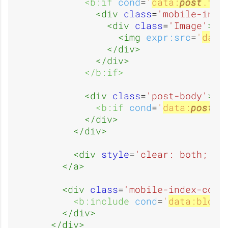
<b:if 
cond
=
'
data:
post
.thu
a
a
<div 
class
=
'mobile-inde
e
e
<div 
class
=
'Image'
>
<img 
expr:src
=
'
data
</div>
g
g
</div>
:
:
</b:if>
<div 
class
=
'post-body'
>
e
e
<b:if 
cond
=
'
data:
post
.s
</div>
O
O
</div>
<div 
style
=
'clear: both;'
/>
:
:
</a>
u
u
<div 
class
=
'mobile-index-comm
<b:include 
cond
=
'
data:blog.
R
A
</div>
</div>