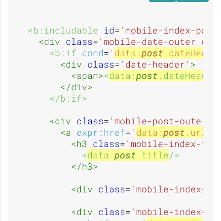
e
e
'
'
<b:includable 
id
=
'mobile-index-post
d
d
<div 
class
=
'mobile-date-outer dat
u
u
<b:if 
cond
=
'
data:
post
.dateHeade
<div 
class
=
'date-header'
>
<span>
<
data:
post
.dateHeader
'
'
</div>
s
s
</b:if>
<div 
class
=
'mobile-post-outer'
>
u
u
<a 
expr:href
=
'
data:
post
.url
'
>
a
a
<h3 
class
=
'mobile-index-tit
<
data:
post
.title
/>
</h3>
s
s
<div 
class
=
'mobile-index-ar
g
g
<div 
class
=
'mobile-index-co