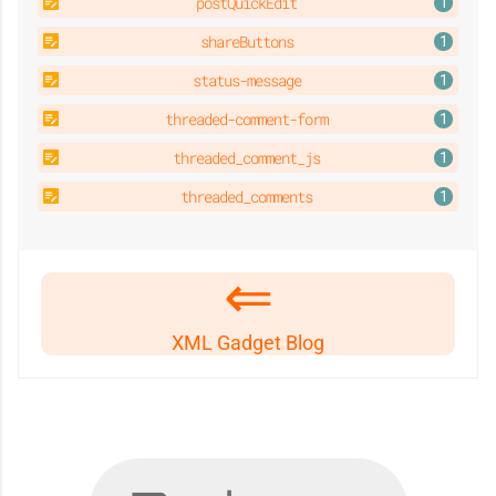
postQuickEdit
shareButtons
t
status-message
threaded-comment-form
threaded_comment_js
i
threaded_comments
v
XML Gadget Blog
é