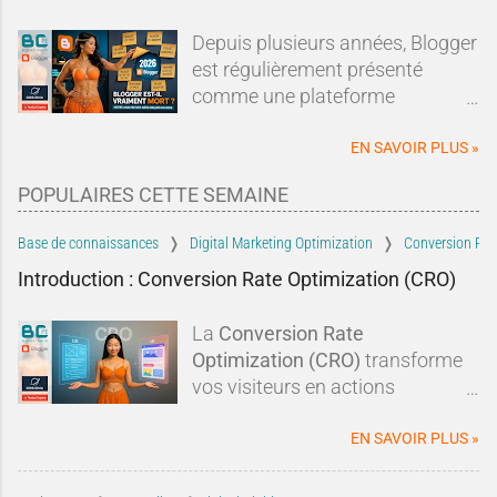
Depuis plusieurs années, Blogger
est régulièrement présenté
comme une plateforme
dépassée, abandonnée ou en fin
de vie.Sur les forums, les réseaux
EN SAVOIR PLUS »
sociaux ou dans les comparatifs
POPULAIRES CETTE SEMAINE
de plateformes de blogging, les
mêmes affirmations reviennent
Base de connaissances
Digital Marketing Optimization
Conversion Rat
sans cesse : Blogger serait un
Introduction : Conversion Rate Optimization (CRO)
dinosaure du Web, Google
l'aurait abandonné depuis
La
Conversion Rate
longtemps et il serait devenu
Optimization (CRO)
transforme
incapable de rivaliser avec les
vos visiteurs en actions
solutions modernes.À tel point
concrètes :
clics, abonnements,
qu'un nouveau blogueur pourrait
prises de contact
. En optimisant
EN SAVOIR PLUS »
légitimement se demander si
vos
pages Blogger
, vos
CTA
, la
ouvrir un blog sur Blogger en
preuve sociale
, le
temps de
2026 a encore le moindre