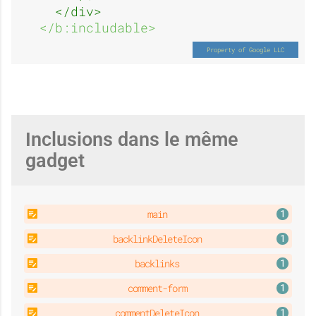
i
i
</div>
</b:includable>
e
u
n
c
Inclusions dans le même
gadget
d
u
main
backlinkDeleteIcon
u
n
backlinks
comment-form
commentDeleteIcon