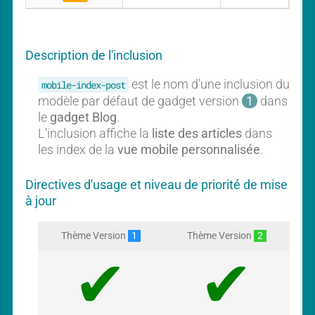
A
l
u
o
c
g
u
Description de l'inclusion
n
g
est le nom d'une inclusion du
mobile-index-post
a
modèle par défaut de gadget version
1
dans
d
le
gadget Blog
.
g
L'inclusion affiche la
liste des articles
dans
e
les index de la
vue mobile personnalisée
.
t
Directives d'usage et niveau de priorité de mise
à jour
Thème Version
1
Thème Version
2