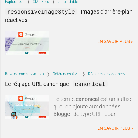
Explorateur
XML Files
b:includable
chargement
et le
suivi GA4
, Vous
intérêt.Pourtant, lorsqu'on
responsiveImageStyle
:
Images d'arrière-plan
améliorez vos conversions sans
examine les arguments avancés,
réactives
avoir besoin de générer
la réalité apparaît souvent plus
davantage de trafic.
nuancée. Entre idées reçues,
informations obsolètes,
EN SAVOIR PLUS »
comparaisons discutables et
intérêts commerciaux, certaines
critiques méritent d'être remises
dans leur contexte.Blogger est-il
réellement mort ? Est-il
Base de connaissances
Références XML
Réglages des données
techniquement dépassé ? Faut-il
canonical
Le réglage URL canonique :
systématiquement lui préférer
une autre plateforme ?Dans
Le terme
canonical
est un suffixe
cette tribune, nous allons
que l'on ajoute aux
données
examiner les critiques les plus
Blogger
de type URL, pour
fréquen
obtenir une
url canonique
du
blog.
EN SAVOIR PLUS »