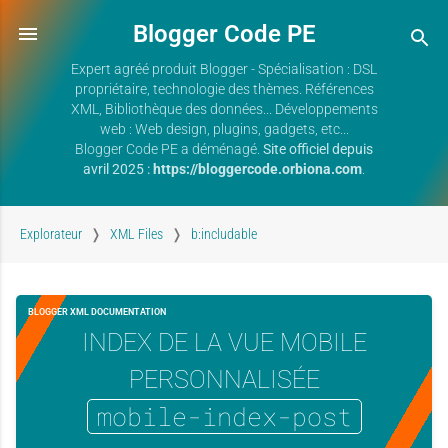
Blogger Code PE
Expert agréé produit Blogger - Spécialisation : DSL
propriétaire, technologie des thèmes. Références
XML, Bibliothèque des données... Développements
web : Web design, plugins, gadgets, etc...
Blogger Code PE a déménagé.
Site officiel depuis
avril 2025 :
https://bloggercode.orbiona.com
.
Explorateur
XML Files
b:includable
BLOGGER XML DOCUMENTATION
INDEX DE LA VUE MOBILE
PERSONNALISÉE
mobile-index-post