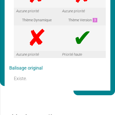
G
G
Aucune priorité
Aucune priorité
Thème Dynamique
Thème Version
3
a
a
G
G
Aucune priorité
Priorité haute
r
r
Balisage original
a
a
Existe.
a
a
r
r