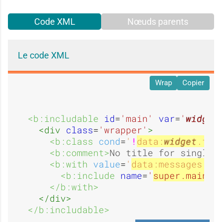
Code XML
Nœuds parents
Le code XML
Wrap
Copier
<b:includable 
id
=
'main'
var
=
'
widget
<div 
class
=
'wrapper'
>
<b:class 
cond
=
'
!
data:
widget
.tea
<b:comment>
No title for single 
<b:with 
value
=
'
data:messages.bl
<b:include 
name
=
'
super.main
'
/
</b:with>
</div>
</b:includable>