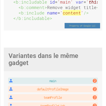
<b:includable 
id
=
'main'
var
=
'
this
'
>
<b:comment>
Remove widget title
</b
<b:include 
name
=
'
content
'
/>
</b:includable>
Variantes dans le même
gadget
main
defaultProfileImage
teamProfile
teamProfileLink