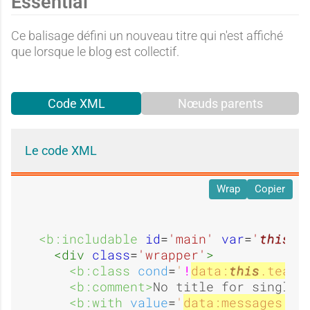
A
O
Essential
c
c
n
t
Ce balisage défini un nouveau titre qui n'est affiché
que lorsque le blog est collectif.
u
u
u
u
Code XML
Nœuds parents
c
i
n
n
Le code XML
Wrap
Copier
u
e
e
<b:includable 
id
=
'main'
var
=
'
this
'
>
<div 
class
=
'wrapper'
>
n
<b:class 
cond
=
'
!
data:
this
.team
'
<b:comment>
No title for single 
<b:with 
value
=
'
data:messages.bl