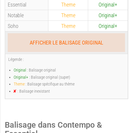
g
g
Essential
Theme
Original+
a
a
Notable
Theme
Original+
e
e
Soho
Theme
Original+
g
g
AFFICHER LE BALISAGE ORIGINAL
:
:
Légende :
e
e
Original
: Balisage original
A
A
Original+
: Balisage original (super)
Theme
: Balisage spécifique au thème
: Balisage inexistant
I
:
:
n
e
u
u
x
i
s
Balisage dans Contempo &
t
a