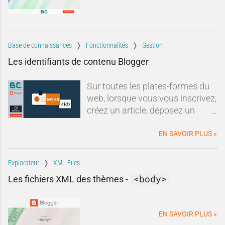
Base de connaissances
Fonctionnalités
Gestion
Les identifiants de contenu Blogger
Sur toutes les plates-formes du
web, lorsque vous vous inscrivez,
créez un article, déposez un
commentaire ou lorsque vous
effectuez une quelconque action
EN SAVOIR PLUS »
qui requiert un enregistrement, le
service
attribue un identifiant à
Explorateur
XML Files
cette action
. Cet identifiant est
<body>
Les fichiers XML des thèmes -
généralement composé d'
une
série de chiffres ou/et de
lettres
.Blogger n'échappe pas à
EN SAVOIR PLUS »
la règle.
Vous êtes bien un