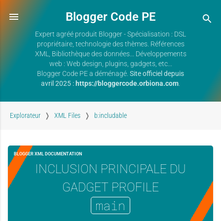
Blogger Code PE
Expert agréé produit Blogger - Spécialisation : DSL
propriétaire, technologie des thèmes. Références
XML, Bibliothèque des données... Développements
web : Web design, plugins, gadgets, etc...
Blogger Code PE a déménagé.
Site officiel depuis
avril 2025 :
https://bloggercode.orbiona.com
.
Explorateur
XML Files
b:includable
BLOGGER XML DOCUMENTATION
INCLUSION PRINCIPALE DU
GADGET PROFILE
main