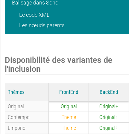
e
e
Balisage dans Soho
'
'
Le code XML
d
d
Les nœuds parents
u
u
'
'
Disponibilité des variantes de
s
s
l'inclusion
u
u
Thèmes
FrontEnd
BackEnd
a
a
Original
Original
Original+
s
s
Contempo
Theme
Original+
Emporio
Theme
Original+