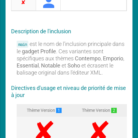
CONTEMPO
ESSENTIAL
SOHO
NOTABLE
EMPORIO
P
A
r
u
o
c
f
i
u
Description de l'inclusion
l
n
e
g
est le nom de l'inclusion principale dans
main
a
le
gadget Profile
. Ces variantes sont
d
spécifiques aux thèmes
Contempo
,
Emporio
,
g
Essential
,
Notable
et
Soho
et écrasent le
e
balisage original dans l'éditeur XML.
t
Directives d'usage et niveau de priorité de mise
à jour
Thème Version
1
Thème Version
2