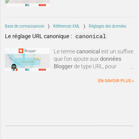
numéro
!
Ce procédé peut paraître
inhumain lorsque l'on fait du
social, mais d'un point de vue
Base de connaissances
Références XML
Réglages des données
technique, il s'avère être
canonical
Le réglage URL canonique :
indispensables.Quels sont les
identifiants Blogger ? A quoi
Le terme
canonical
est un suffixe
correspondent-ils ? Où les
que l'on ajoute aux
données
trouver ? Vous l'avez
Blogger
de type URL, pour
probablement compris, on ne
obtenir une
url canonique
du
vous parle pas de vos
blog.
EN SAVOIR PLUS »
identifiants de connexion ultra-
confidentiels et classés top
secret, mais
des identifiants de
vos contenus
...