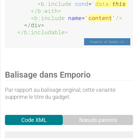
<b:include 
cond
=
'
data:
this
.te
e
</b:with>
<b:include 
name
=
'
content
'
/>
</div>
</b:includable>
Balisage dans Emporio
Par rapport au balisage original, cette variante
supprime le titre du gadget.
Code XML
Nœuds parents