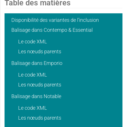
n
n
Table des matières
a
a
t
t
Disponibilité des variantes de l'inclusion
Balisage dans Contempo & Essential
n
n
Le code XML
i
i
Les nœuds parents
Balisage dans Emporio
t
t
Le code XML
e
e
Les nœuds parents
i
i
Balisage dans Notable
d
d
Le code XML
Les nœuds parents