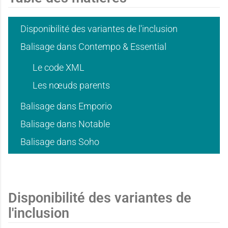
a
a
t
t
Disponibilité des variantes de l'inclusion
Balisage dans Contempo & Essential
n
n
Le code XML
i
i
Les nœuds parents
Balisage dans Emporio
t
t
Balisage dans Notable
e
e
Balisage dans Soho
i
i
d
d
Disponibilité des variantes de
l'inclusion