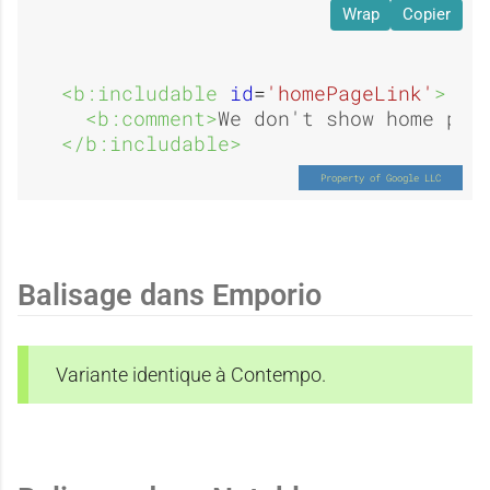
A
O
c
c
Wrap
Copier
u
u
<b:includable 
id
=
'homePageLink'
>
u
u
<b:comment>
We don't show home pag
</b:includable>
c
i
n
n
u
Balisage dans Emporio
e
e
Variante identique à Contempo.
n