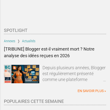
SPOTLIGHT
Annexes
Actualités
[TRIBUNE] Blogger est-il vraiment mort ? Notre
analyse des idées reçues en 2026
Depuis plusieurs années, Blogger
est régulièrement présenté
comme une plateforme
dépassée, abandonnée ou en fin
de vie.Sur les forums, les réseaux
EN SAVOIR PLUS »
sociaux ou dans les comparatifs
POPULAIRES CETTE SEMAINE
de plateformes de blogging, les
mêmes affirmations reviennent