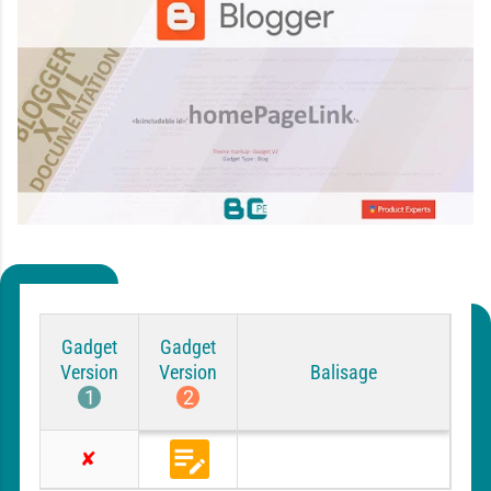
Gadget
Gadget
Version
Version
Balisage
1
2
CONTEMPO
ESSENTIAL
NOTABLE
EMPORIO
B
A