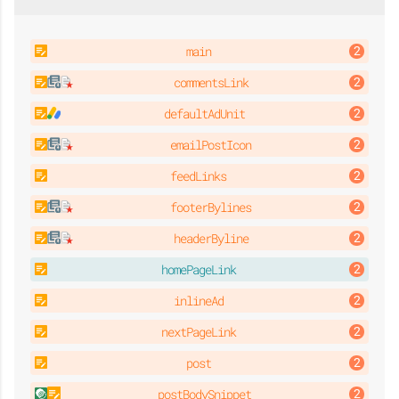
main
commentsLink
defaultAdUnit
emailPostIcon
feedLinks
footerBylines
headerByline
homePageLink
inlineAd
nextPageLink
post
postBodySnippet