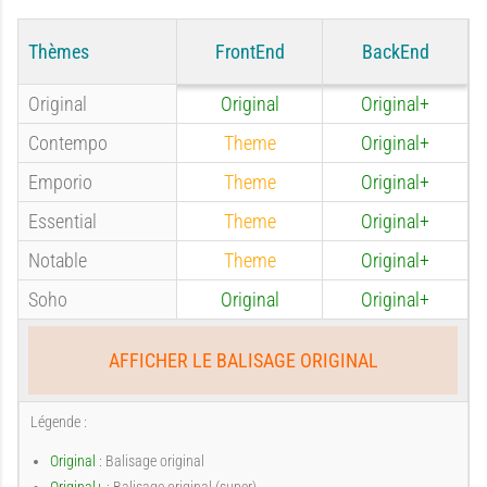
e
e
'
'
Thèmes
FrontEnd
BackEnd
d
d
Original
Original
Original+
u
u
Contempo
Theme
Original+
Emporio
Theme
Original+
'
'
s
s
Essential
Theme
Original+
Notable
Theme
Original+
u
u
Soho
Original
Original+
a
a
AFFICHER LE BALISAGE ORIGINAL
s
s
Légende :
g
g
Original
: Balisage original