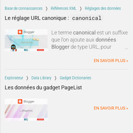
dans leur contexte.Blogger est-il
réellement mort ? Est-il
Base de connaissances
Références XML
Réglages des données
techniquement dépassé ? Faut-il
canonical
Le réglage URL canonique :
systématiquement lui préférer
une autre plateforme ?Dans
Le terme
canonical
est un suffixe
cette tribune, nous allons
que l'on ajoute aux
données
examiner les critiques les plus
Blogger
de type URL, pour
fréquen
obtenir une
url canonique
du
blog.
EN SAVOIR PLUS »
Explorateur
Data Library
Gadget Dictionaries
Les données du gadget PageList
EN SAVOIR PLUS »