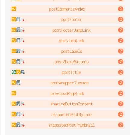
postCommentsAndAd
postFooter
postFooterJumpLink
postJumpLink
postLabels
postShareButtons
postTitle
postWrapperClasses
previousPageLink
sharingButtonContent
snippetedPostByline
snippetedPostThumbnail