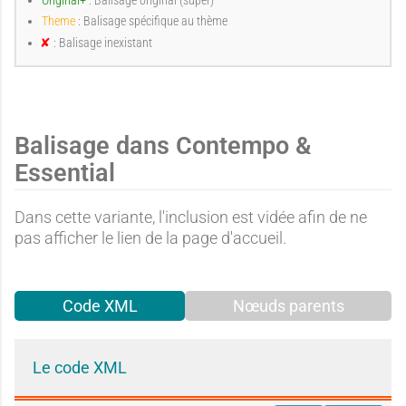
Original+
: Balisage original (super)
a
a
Theme
: Balisage spécifique au thème
e
e
: Balisage inexistant
I
n
e
x
g
g
i
:
:
s
Balisage dans Contempo &
t
Essential
a
n
e
e
t
Dans cette variante, l'inclusion est vidée afin de ne
A
A
pas afficher le lien de la page d'accueil.
:
:
Code XML
Nœuds parents
u
u
Le code XML