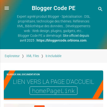
Blogger Code PE
Expert agréé produit Blogger - Spécialisation : DSL
propriétaire, technologie des thèmes. Références
XML, Bibliothèque des données... Développements
web : Web design, plugins, gadgets, etc...
Blogger Code PE a déménagé.
Site officiel depuis
avril 2025 :
https://bloggercode.orbiona.com
.
Explorateur
XML Files
b:includable
BLOGGER XML DOCUMENTATION
LIEN VERS LA PAGE D'ACCUEIL
homePageLink