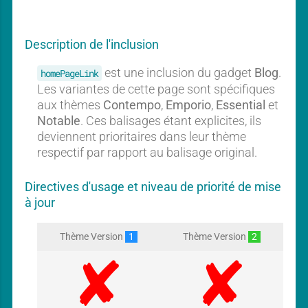
l
u
o
c
g
u
Description de l'inclusion
n
g
est une inclusion du gadget
Blog
.
homePageLink
a
Les variantes de cette page sont spécifiques
d
aux thèmes
Contempo
,
Emporio
,
Essential
et
g
Notable
. Ces balisages étant explicites, ils
e
deviennent prioritaires dans leur thème
t
respectif par rapport au balisage original.
Directives d'usage et niveau de priorité de mise
à jour
Thème Version
1
Thème Version
2