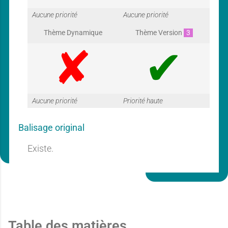
G
G
Aucune priorité
Aucune priorité
Thème Dynamique
Thème Version
3
a
a
G
G
Aucune priorité
Priorité haute
r
r
Balisage original
a
a
Existe.
a
a
r
r
n
n
Table des matières