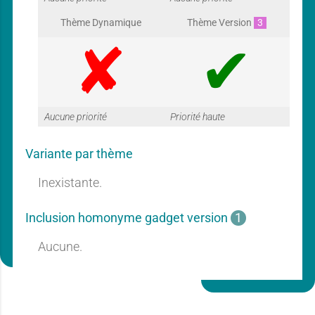
G
G
Thème Dynamique
Thème Version
3
a
a
G
G
Aucune priorité
Priorité haute
r
r
Variante par thème
a
a
Inexistante.
a
a
Inclusion homonyme gadget version
1
r
r
Aucune.
n
n