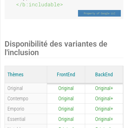
a
a
</b:includable>
e
e
g
g
:
:
Disponibilité des variantes de
l'inclusion
e
e
A
A
Thèmes
FrontEnd
BackEnd
:
:
Original
Original
Original+
u
u
Contempo
Original
Original+
Emporio
Original
Original+
A
O
Essential
Original
Original+