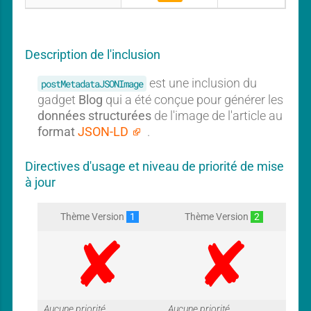
A
l
u
o
c
g
u
Description de l'inclusion
n
g
est une inclusion du
postMetadataJSONImage
a
gadget
Blog
qui a été conçue pour générer les
d
données structurées
de l'image de l'article au
g
format
JSON-LD
.
e
t
Directives d'usage et niveau de priorité de mise
à jour
Thème Version
1
Thème Version
2
Aucune priorité
Aucune priorité