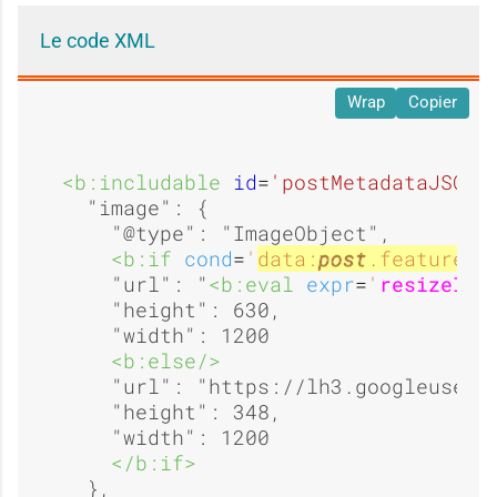
'
'
Le code XML
d
d
u
u
Wrap
Copier
'
'
<b:includable 
id
=
'postMetadataJSONI
s
s
  "image": {

    "@type": "ImageObject",

<b:if 
cond
=
'
data:
post
.featuredI
u
u
    "url": "
<b:eval 
expr
=
'
resizeIma
a
a
    "height": 630,

    "width": 1200

<b:else/>
s
s
    "url": "https://lh3.googleuserc
g
g
    "height": 348,

    "width": 1200

</b:if>