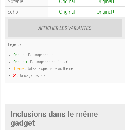
c
c
Notable
Original
Original+
u
u
Soho
Original
Original+
u
u
AFFICHER LES VARIANTES
c
i
Légende :
n
n
Original
: Balisage original
Original+
: Balisage original (super)
u
Theme
: Balisage spécifique au thème
e
e
: Balisage inexistant
I
n
e
x
n
i
s
t
Inclusions dans le même
a
gadget
n
t