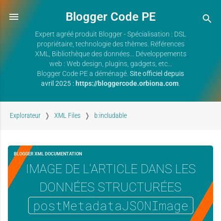
Blogger Code PE
Expert agréé produit Blogger - Spécialisation : DSL
propriétaire, technologie des thèmes. Références
XML, Bibliothèque des données... Développements
web : Web design, plugins, gadgets, etc...
Blogger Code PE a déménagé.
Site officiel depuis
avril 2025 :
https://bloggercode.orbiona.com
.
Explorateur
XML Files
b:includable
BLOGGER XML DOCUMENTATION
IMAGE DE L'ARTICLE DANS LES
DONNÉES STRUCTURÉES
postMetadataJSONImage