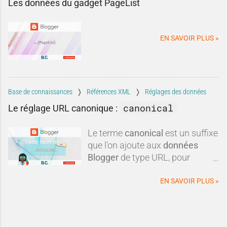
Les données du gadget PageList
systématiquement lui préférer
une autre plateforme ?Dans
cette tribune, nous allons
EN SAVOIR PLUS »
examiner les critiques les plus
fréquen
Base de connaissances
Références XML
Réglages des données
canonical
Le réglage URL canonique :
Le terme
canonical
est un suffixe
que l'on ajoute aux
données
Blogger
de type URL, pour
obtenir une
url canonique
du
blog.
EN SAVOIR PLUS »