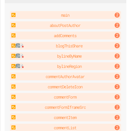
e
main
aboutPostAuthor
addComments
blogThisShare
bylineByName
bylineRegion
commentAuthorAvatar
commentDeleteIcon
commentForm
commentFormIframeSrc
commentItem
commentList