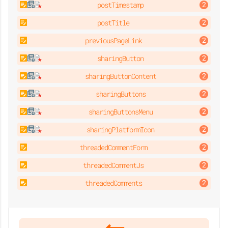
postTimestamp
postTitle
previousPageLink
sharingButton
sharingButtonContent
sharingButtons
sharingButtonsMenu
sharingPlatformIcon
threadedCommentForm
threadedCommentJs
threadedComments