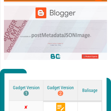
Gadget Version
Gadget Version
Balisage
1
2
ORIGINAL
B