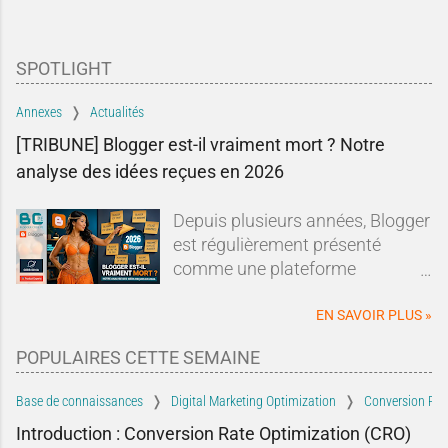
SPOTLIGHT
Annexes
Actualités
[TRIBUNE] Blogger est-il vraiment mort ? Notre
analyse des idées reçues en 2026
Depuis plusieurs années, Blogger
est régulièrement présenté
comme une plateforme
dépassée, abandonnée ou en fin
de vie.Sur les forums, les réseaux
EN SAVOIR PLUS »
sociaux ou dans les comparatifs
POPULAIRES CETTE SEMAINE
de plateformes de blogging, les
mêmes affirmations reviennent
Base de connaissances
Digital Marketing Optimization
Conversion Rat
sans cesse : Blogger serait un
Introduction : Conversion Rate Optimization (CRO)
dinosaure du Web, Google