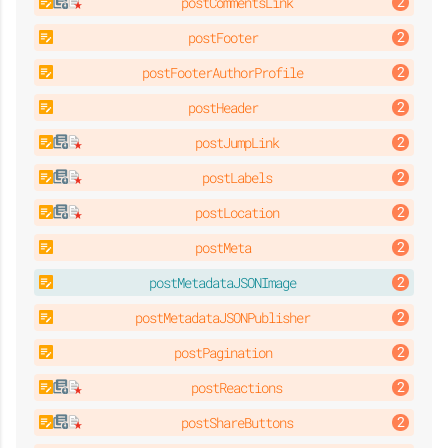
postCommentsLink
postFooter
postFooterAuthorProfile
postHeader
postJumpLink
postLabels
postLocation
postMeta
postMetadataJSONImage
postMetadataJSONPublisher
postPagination
postReactions
postShareButtons