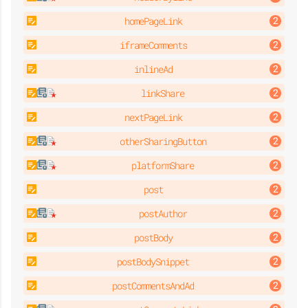
homePageLink
iframeComments
inlineAd
linkShare
nextPageLink
otherSharingButton
platformShare
post
postAuthor
postBody
postBodySnippet
postCommentsAndAd