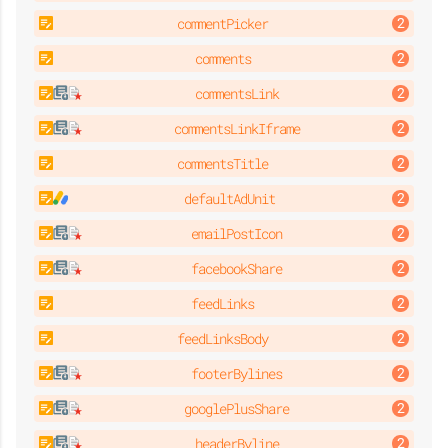
commentPicker
comments
commentsLink
commentsLinkIframe
commentsTitle
defaultAdUnit
emailPostIcon
facebookShare
feedLinks
feedLinksBody
footerBylines
googlePlusShare
headerByline