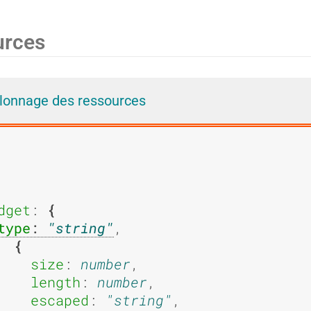
i
i
urces
e
e
llonnage des ressources
d
d
dget
: 
type
: 
string
,

'
'
size
: 
number
,

length
: 
number
,

escaped
: 
string
,
