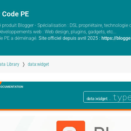
r Code PE
 produit Blogger - Spécialisation : DSL propriétaire, technologi
Développements web : Web design, plugins, gadgets, etc...
de PE a déménagé.
Site officiel depuis avril 2025 :
https://blogg
ata Library
data:widget
DOCUMENTATION
.typ
data:widget