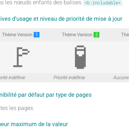
s les nœuds enfants des balises
.
<b:includable>
tives d'usage et niveau de priorité de mise à jour
Thème Version
1
Thème Version
2
Thè
G
G
orité indéfinie
Priorité indéfinie
Aucune 
nibilité par défaut par type de pages
a
a
tes les pages.
eur maximum de la valeur