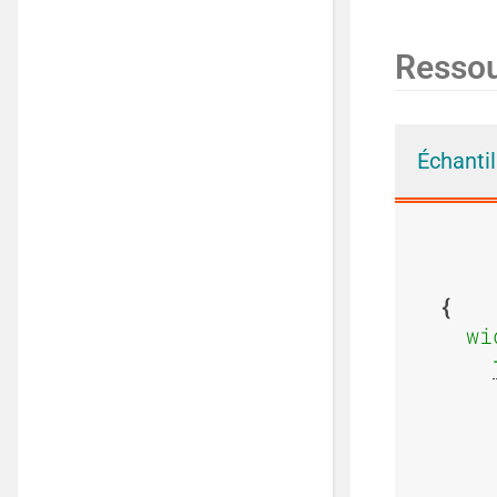
Resso
Échanti
wi