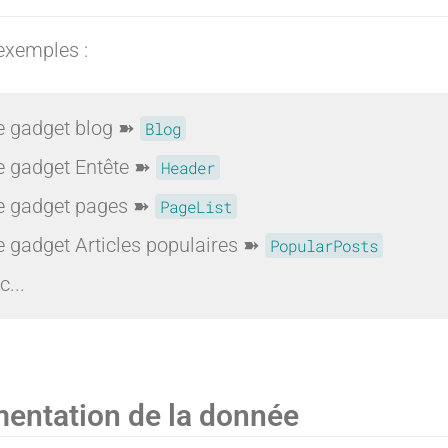
e
e
exemples :
:
:
e gadget blog ➽
Blog
e gadget Entête ➽
Header
e gadget pages ➽
PageList
A
E
e gadget Articles populaires ➽
PopularPosts
c...
b
x
entation de la donnée