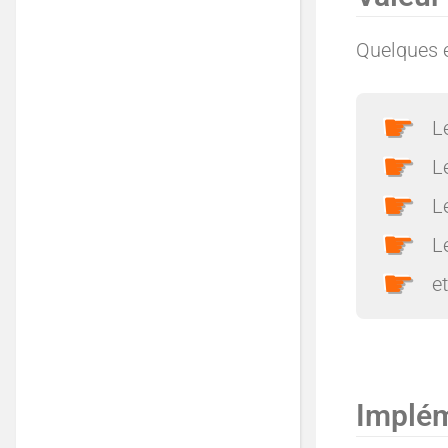
Quelques 
L
L
L
L
et
Implém