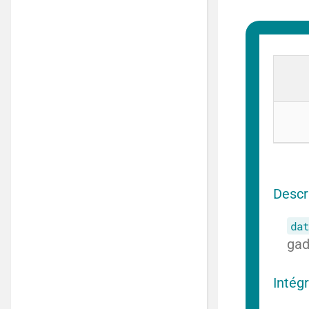
Descr
dat
gad
Intég