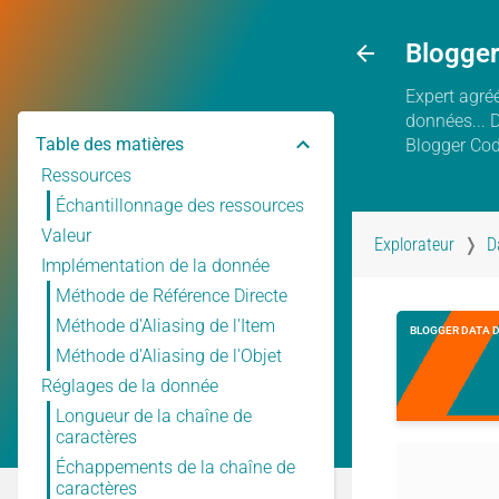
Blogge
Expert agréé
données... 
Table des matières
Blogger Co
Ressources
Échantillonnage des ressources
Valeur
Explorateur
D
Implémentation de la donnée
Méthode de Référence Directe
Méthode d'Aliasing de l'Item
BLOGGER DATA 
Méthode d'Aliasing de l'Objet
Réglages de la donnée
Longueur de la chaîne de
caractères
Échappements de la chaîne de
caractères