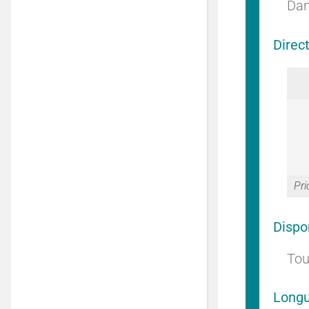
Dan
Direc
Pri
Dispo
Tou
Longu