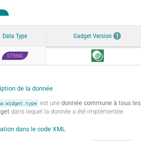
Data Type
Gadget Version
1
STRING
C
o
m
m
o
iption de la donnée
n
est une
donnée commune à tous les
a:widget.type
get
dans lequel la donnée a été implémentée.
ration dans le code XML