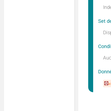
Indé
Set d
Dis
Condi
Auc
Donné
w