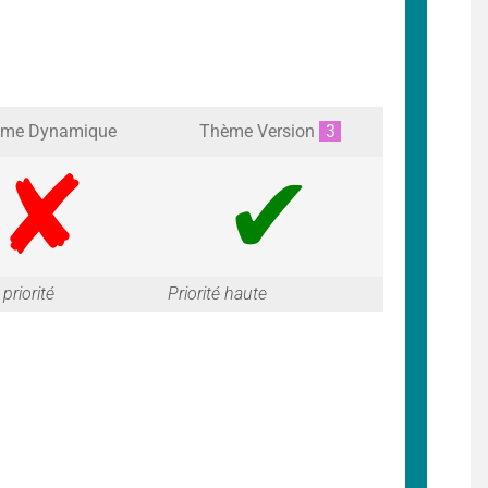
me Dynamique
Thème Version
3
G
G
priorité
Priorité haute
a
a