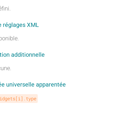
r
r
fini.
e réglages XML
a
a
ponible.
tion additionnelle
une.
n
n
e universelle apparentée
idgets[i].type
t
t