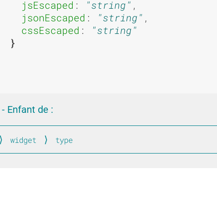
u
u
jsEscaped
: 
string
,

jsonEscaped
: 
string
,

cssEscaped
: 
string
s
s
a
a
- Enfant de :
widget
type
Common
g
g