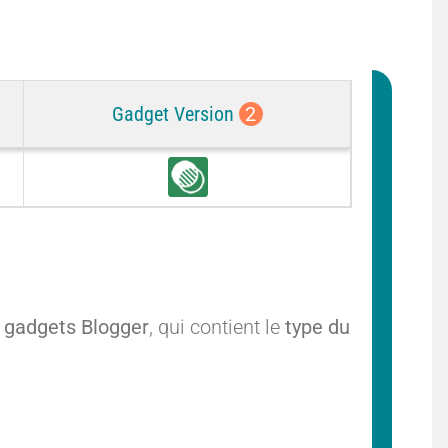
Gadget Version
2
C
o
m
m
o
n
 gadgets Blogger
, qui contient le
type du