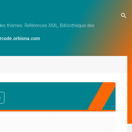
e des thèmes. Références XML, Bibliothèque des
ercode.orbiona.com
.
e