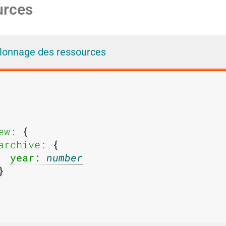
urces
i
i
llonnage des ressources
e
e
d
d
ew
: 
archive
: 
year
: 
number
'
'