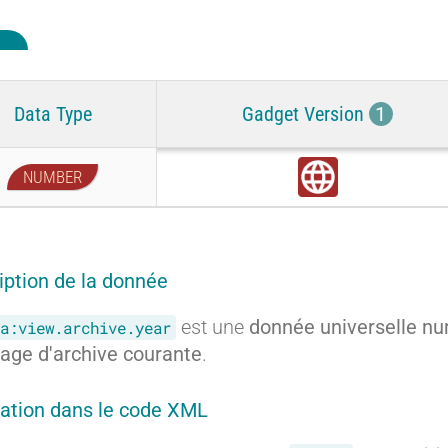
Data Type
Gadget Version
1
NUMBER
G
l
o
b
a
iption de la donnée
l
est une
donnée universelle n
a:view.archive.year
page d'archive courante
.
ration dans le code XML