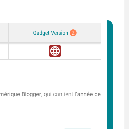
Gadget Version
2
G
l
o
b
a
l
umérique Blogger
, qui contient
l'année de