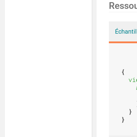
Resso
Échanti
vi