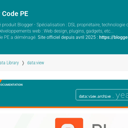
r Code PE
 produit Blogger - Spécialisation : DSL propriétaire, technologi
Développements web : Web design, plugins, gadgets, etc...
de PE a déménagé.
Site officiel depuis avril 2025 :
https://blogg
ata Library
data:view
DOCUMENTATION
.ye
data:view.archive