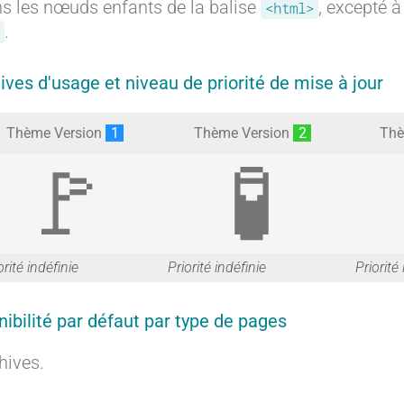
s les nœuds enfants de la balise
, excepté à
<html>
.
tives d'usage et niveau de priorité de mise à jour
Thème Version
1
Thème Version
2
Thè
G
G
orité indéfinie
Priorité indéfinie
Priorité
nibilité par défaut par type de pages
a
a
hives.