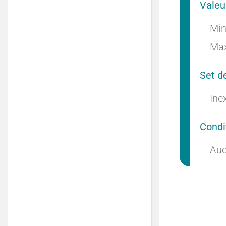
Valeu
Min
Max
Set d
Ine
Condi
Auc