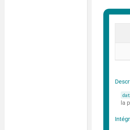
Descr
dat
la 
Intég