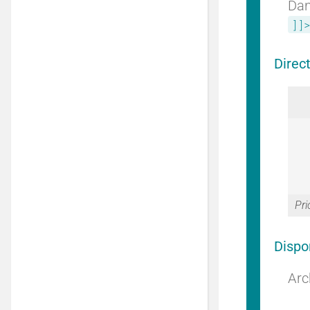
Dan
]]>
Direc
Pri
Dispo
Arc