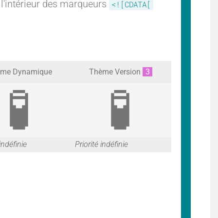
 l'intérieur des marqueurs
<![CDATA[
me Dynamique
Thème Version
3
G
G
 indéfinie
Priorité indéfinie
a
a