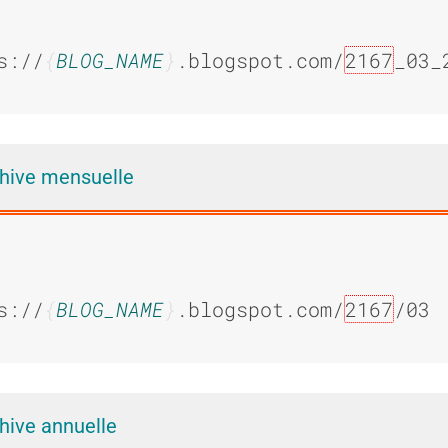
e
e
s://
BLOG_NAME
.blogspot.com/
2167
_03_
:
:
hive mensuelle
A
E
s://
BLOG_NAME
.blogspot.com/
2167
/03
b
x
hive annuelle