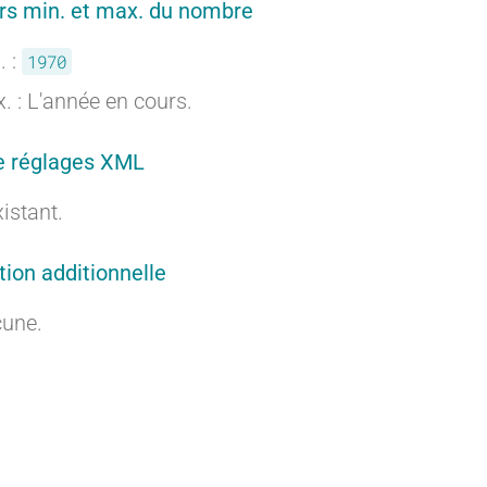
rs min. et max. du nombre
r
r
. :
1970
. : L'année en cours.
e réglages XML
a
a
xistant.
tion additionnelle
n
n
une.
t
t