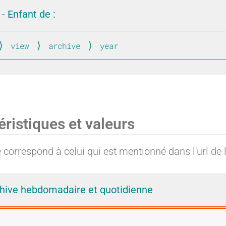
u
u
- Enfant de :
view
archive
year
lobal
s
s
éristiques et valeurs
a
a
correspond à celui qui est mentionné dans l'url de l
g
g
hive hebdomadaire et quotidienne