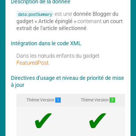
Description de la donnée
r
n
e
g
est une
donnée Blogger du
data:postSummary
d
a
P
gadget « Article épinglé »
contenant
un court
o
d
extrait de l'article sélectionné
.
s
g
t
e
Intégration dans le code XML
t
Dans les nœuds enfants du gadget
FeaturedPost
.
Directives d'usage et niveau de priorité de mise
à jour
Thème Version
1
Thème Version
2