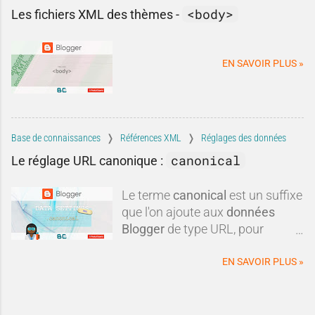
cette action
. Cet identifiant est
<body>
Les fichiers XML des thèmes -
généralement composé d'
une
série de chiffres ou/et de
lettres
.Blogger n'échappe pas à
EN SAVOIR PLUS »
la règle.
Vous êtes bien un
numéro
!
Ce procédé peut paraître
inhumain lorsque l'on fait du
social, mais d'un point de vue
Base de connaissances
Références XML
Réglages des données
technique, il s'avère être
canonical
Le réglage URL canonique :
indispensables.Quels sont les
identifiants Blogger ? A quoi
Le terme
canonical
est un suffixe
correspondent-ils ? Où les
que l'on ajoute aux
données
trouver ? Vous l'avez
Blogger
de type URL, pour
probablement compris, on ne
obtenir une
url canonique
du
vous parle pas de vos
blog.
EN SAVOIR PLUS »
identifiants de connexion ultra-
confidentiels et classés top
secret, mais
des identifiants de