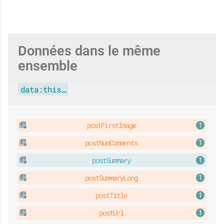
Données dans le même
ensemble
data:this…
postFirstImage
postNumComments
postSummary
postSummaryLong
postTitle
postUrl