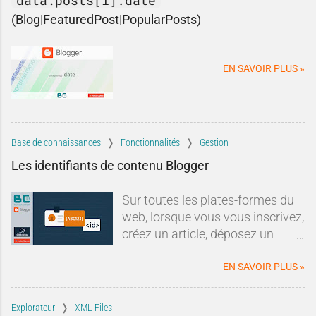
(Blog|FeaturedPost|PopularPosts)
EN SAVOIR PLUS »
Base de connaissances
Fonctionnalités
Gestion
Les identifiants de contenu Blogger
Sur toutes les plates-formes du
web, lorsque vous vous inscrivez,
créez un article, déposez un
commentaire ou lorsque vous
effectuez une quelconque action
EN SAVOIR PLUS »
qui requiert un enregistrement, le
service
attribue un identifiant à
Explorateur
XML Files