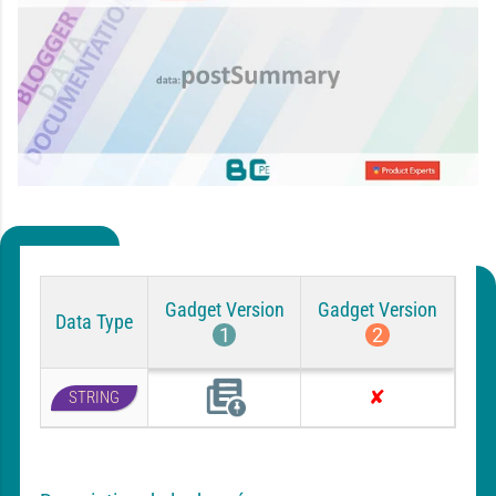
Gadget Version
Gadget Version
Data Type
1
2
STRING
F
A
e
u
a
c
t
u
u