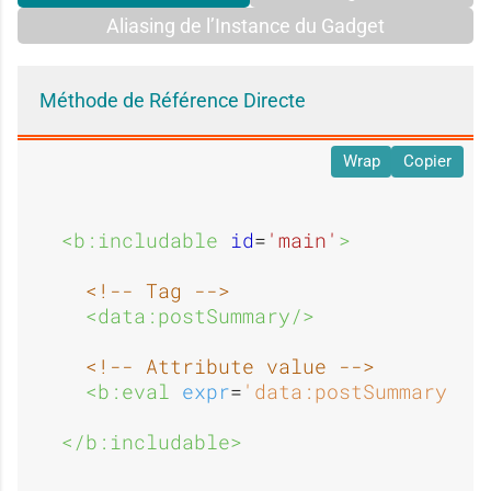
Aliasing de l’Instance du Gadget
Méthode de Référence Directe
Wrap
Copier
<b:includable 
id
=
'main'
>
<!-- Tag -->
<data:postSummary/>
<!-- Attribute value -->
<b:eval 
expr
=
'data:postSummary'
/>
</b:includable>