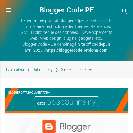
Blogger Code PE
Expert agréé produit Blogger - Spécialisation : DSL
propriétaire, technologie des thèmes. Références
XML, Bibliothèque des données... Développements
web : Web design, plugins, gadgets, etc...
Blogger Code PE a déménagé.
Site officiel depuis
avril 2025 :
https://bloggercode.orbiona.com
.
Explorateur
Data Library
Gadget Dictionaries
BLOGGER DATA DOCUMENTATION
postSummary
data: