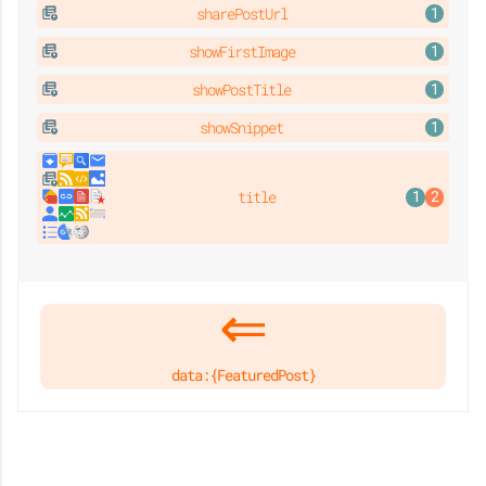
sharePostUrl
showFirstImage
showPostTitle
showSnippet
title
data:{FeaturedPost}