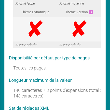
G
G
Priorité faible
Priorité moyenne
Thème Dynamique
Thème Version
3
a
a
G
G
Aucune priorité
Aucune priorité
r
r
Disponibilité par défaut par type de pages
a
a
Toutes les pages.
a
a
Longueur maximum de la valeur
r
r
140 caractères + 3 points d'expansions (total :
n
n
143 caractères).
Set de réglages XML