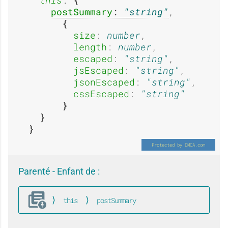
i
i
this
: 
postSummary
: 
string
,

u
u
size
: 
number
,

length
: 
number
,

escaped
: 
string
,

jsEscaped
: 
string
,

c
c
jsonEscaped
: 
string
,

cssEscaped
: 
string
u
u
Parenté - Enfant de :
n
n
this
postSummary
FeaturedPost