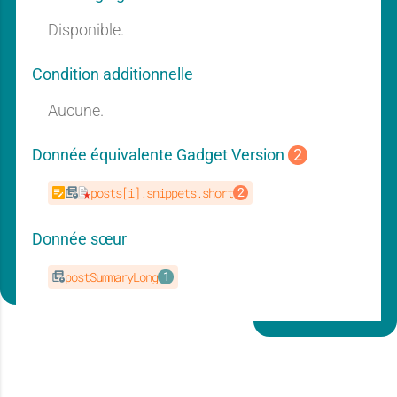
a
a
Disponible.
t
t
Condition additionnelle
n
n
Aucune.
i
i
Donnée équivalente Gadget Version
2
t
t
posts[i].snippets.short
e
e
Donnée sœur
i
i
postSummaryLong
d
d
e
e