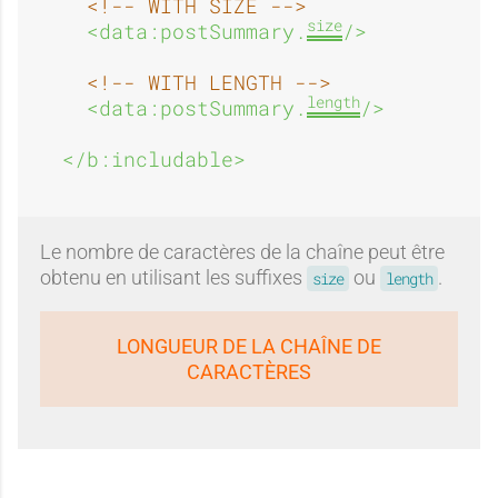
<!-- WITH SIZE -->
size
<data:postSummary.
/>
<!-- WITH LENGTH -->
length
<data:postSummary.
/>
</b:includable>
Le nombre de caractères de la chaîne peut être
obtenu en utilisant les suffixes
ou
.
size
length
LONGUEUR DE LA CHAÎNE DE
CARACTÈRES