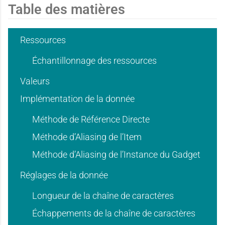
'
'
Table des matières
d
d
Ressources
u
u
Échantillonnage des ressources
'
'
Valeurs
s
s
Implémentation de la donnée
Méthode de Référence Directe
u
u
Méthode d’Aliasing de l’Item
a
a
Méthode d’Aliasing de l’Instance du Gadget
Réglages de la donnée
s
s
g
g
Longueur de la chaîne de caractères
Échappements de la chaîne de caractères