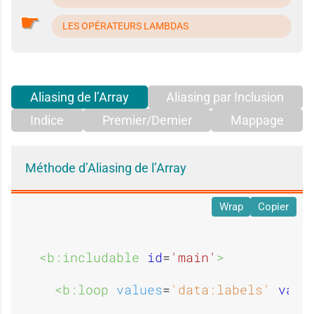
e
LES OPÉRATEURS LAMBDAS
Aliasing de l’Array
Aliasing par Inclusion
Indice
Premier/Dernier
Mappage
Méthode d’Aliasing de l’Array
Wrap
Copier
<b:includable 
id
=
'main'
>
<b:loop 
values
=
'data:labels'
var
=