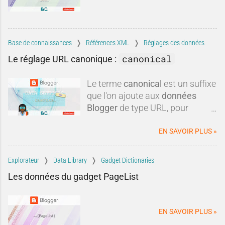
intérêts commerciaux, certaines
critiques méritent d'être remises
dans leur contexte.Blogger est-il
réellement mort ? Est-il
Base de connaissances
Références XML
Réglages des données
techniquement dépassé ? Faut-il
canonical
Le réglage URL canonique :
systématiquement lui préférer
une autre plateforme ?Dans
Le terme
canonical
est un suffixe
cette tribune, nous allons
que l'on ajoute aux
données
examiner les critiques les plus
Blogger
de type URL, pour
fréquen
obtenir une
url canonique
du
blog.
EN SAVOIR PLUS »
Explorateur
Data Library
Gadget Dictionaries
Les données du gadget PageList
EN SAVOIR PLUS »