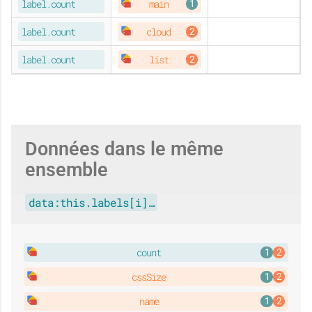
label.count
main
ORIGINAL
label.count
cloud
ORIGINAL
label.count
list
Données dans le même
ensemble
data:this.labels[i]…
count
cssSize
name