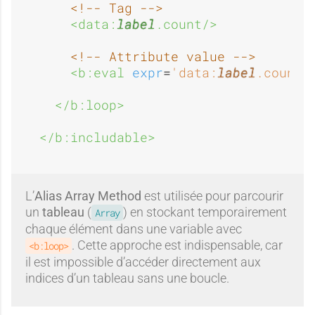
<!-- Tag -->
<data:
label
.count/>
<!-- Attribute value -->
<b:eval 
expr
=
'data:
label
.count'
</b:loop>
</b:includable>
L’
Alias Array Method
est utilisée pour parcourir
un
tableau
(
) en stockant temporairement
Array
chaque élément dans une variable avec
. Cette approche est indispensable, car
<b:loop>
il est impossible d’accéder directement aux
indices d’un tableau sans une boucle.