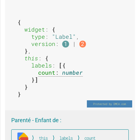
a
a
e
e
widget
: 
g
g
type
: 
Label
,

:
:
version
: 
 | 
1
2
,

this
: 
e
e
labels
: 
O
O
count
: 
number
:
:
u
u
Parenté - Enfant de :
A
O
this
labels
count