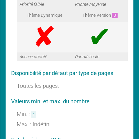
G
G
Priorité faible
Priorité moyenne
Thème Dynamique
Thème Version
3
a
a
G
G
Aucune priorité
Priorité haute
r
r
Disponibilité par défaut par type de pages
a
a
Toutes les pages.
a
a
Valeurs min. et max. du nombre
r
r
Min. :
1
n
n
Max. : Indéfini.