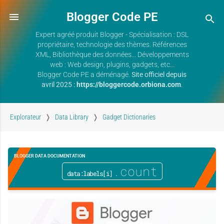
Blogger Code PE
Expert agréé produit Blogger - Spécialisation : DSL
propriétaire, technologie des thèmes. Références
XML, Bibliothèque des données... Développements
web : Web design, plugins, gadgets, etc...
Blogger Code PE a déménagé.
Site officiel depuis
avril 2025 :
https://bloggercode.orbiona.com
.
Explorateur
Data Library
Gadget Dictionaries
BLOGGER DATA DOCUMENTATION
.count
data:labels[i]