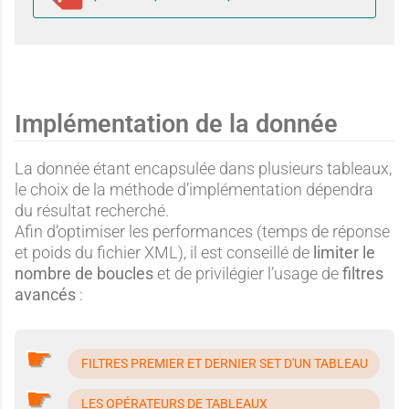
i
i
Label
u
u
Implémentation de la donnée
c
i
La donnée étant encapsulée dans plusieurs tableaux,
le choix de la méthode d’implémentation dépendra
du résultat recherché.
u
Afin d’optimiser les performances (temps de réponse
et poids du fichier XML), il est conseillé de
limiter le
nombre de boucles
et de privilégier l’usage de
filtres
avancés
:
n
FILTRES PREMIER ET DERNIER SET D'UN TABLEAU
LES OPÉRATEURS DE TABLEAUX