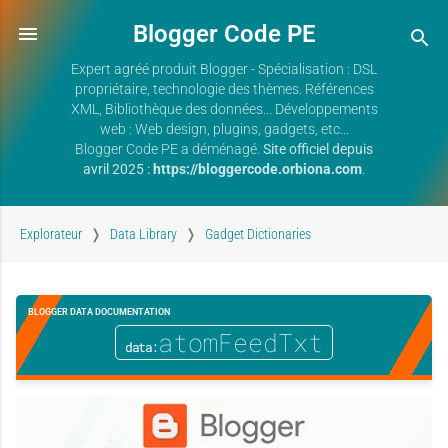
Blogger Code PE
Expert agréé produit Blogger - Spécialisation : DSL
propriétaire, technologie des thèmes. Références
XML, Bibliothèque des données... Développements
web : Web design, plugins, gadgets, etc...
Blogger Code PE a déménagé.
Site officiel depuis
avril 2025 :
https://bloggercode.orbiona.com
.
Explorateur
Data Library
Gadget Dictionaries
BLOGGER DATA DOCUMENTATION
atomFeedTxt
data: