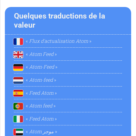
e
i
Quelques traductions de la
n
e
valeur
m
Flux d'actualisation Atom
é
n
Atom Feed
e
Atom-Feed
t
Atom-feed
Feed Atom
n
a
Atom feed
Feed Atom
‏موجز Atom