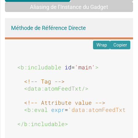
Aliasing de l’Instance du Gadget
Méthode de Référence Directe
Wrap
Copier
<b:includable 
id
=
'main'
>
<!-- Tag -->
<data:atomFeedTxt/>
<!-- Attribute value -->
<b:eval 
expr
=
'data:atomFeedTxt'
/>
</b:includable>