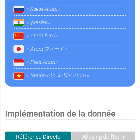
t
l
Канал Atom
a
एटम फ़ीड
Atom Feed
Atom フィード
l
Feed Atom
Nguồn cấp dữ liệu Atom
Implémentation de la donnée
Référence Directe
Aliasing de l'Item