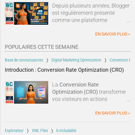
Depuis plusieurs années, Blogger
est régulièrement présenté
comme une plateforme
dépassée, abandonnée ou en fin
de vie.Sur les forums, les réseaux
EN SAVOIR PLUS »
sociaux ou dans les comparatifs
POPULAIRES CETTE SEMAINE
de plateformes de blogging, les
mêmes affirmations reviennent
Base de connaissances
Digital Marketing Optimization
Conversion Rat
sans cesse : Blogger serait un
Introduction : Conversion Rate Optimization (CRO)
dinosaure du Web, Google
l'aurait abandonné depuis
La
Conversion Rate
longtemps et il serait devenu
Optimization (CRO)
transforme
incapable de rivaliser avec les
vos visiteurs en actions
solutions modernes.À tel point
concrètes :
clics, abonnements,
qu'un nouveau blogueur pourrait
prises de contact
. En optimisant
EN SAVOIR PLUS »
légitimement se demander si
vos
pages Blogger
, vos
CTA
, la
ouvrir un blog sur Blogger en
preuve sociale
, le
temps de
2026 a encore le moindre
Explorateur
XML Files
b:includable