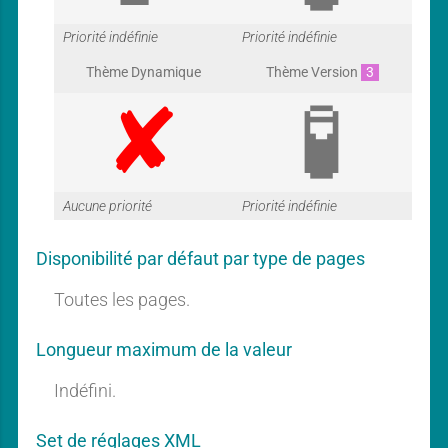
G
G
Priorité indéfinie
Priorité indéfinie
Thème Dynamique
Thème Version
3
a
a
G
G
Aucune priorité
Priorité indéfinie
r
r
Disponibilité par défaut par type de pages
a
a
Toutes les pages.
a
a
Longueur maximum de la valeur
r
r
Indéfini.
Set de réglages XML