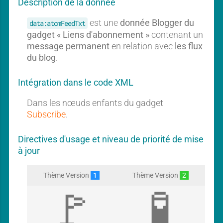
Description de la donnée
r
r
i
i
est une
donnée Blogger du
data:atomFeedTxt
b
b
e
e
gadget « Liens d'abonnement »
contenant un
message permanent
en relation avec
les flux
du blog
.
Intégration dans le code XML
Dans les nœuds enfants du gadget
Subscribe
.
Directives d'usage et niveau de priorité de mise
à jour
Thème Version
1
Thème Version
2