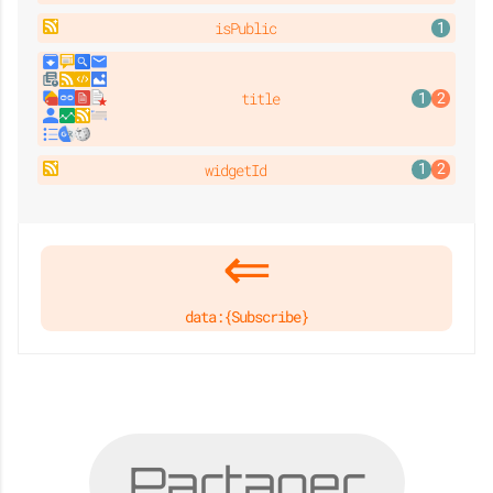
isPublic
title
widgetId
data:{Subscribe}
Partager