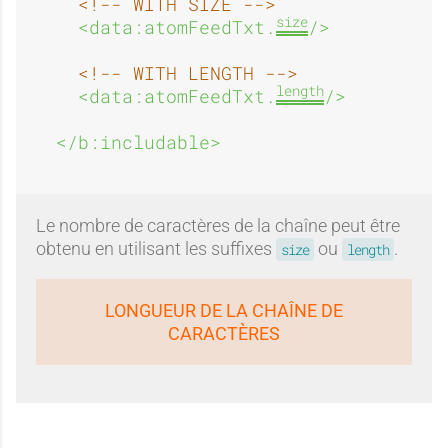
<!-- WITH SIZE -->
size
<data:atomFeedTxt.
/>
<!-- WITH LENGTH -->
length
<data:atomFeedTxt.
/>
</b:includable>
Le nombre de caractères de la chaîne peut être
obtenu en utilisant les suffixes
ou
.
size
length
LONGUEUR DE LA CHAÎNE DE
CARACTÈRES