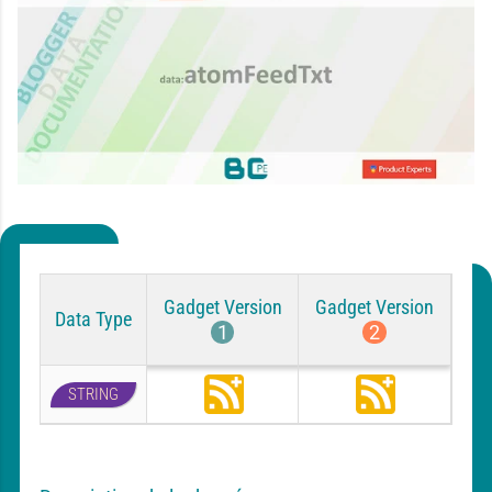
Gadget Version
Gadget Version
Data Type
1
2
STRING
S
S
u
u
b
b
s
s
c
c