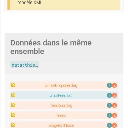
modèle XML.
Données dans le même
ensemble
data:this…
arrowDropdownImg
atomFeedTxt
feedIconImg
feeds
imagePathBase