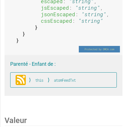
A
E
escaped
: 
string
,

a
p
jsEscaped
: 
string
,

jsonEscaped
: 
string
,

cssEscaped
: 
string
u
x
n
é
c
p
d
r
Parenté - Enfant de :
u
é
this
atomFeedTxt
Subscribe
o
i
n
r
n
m
Valeur