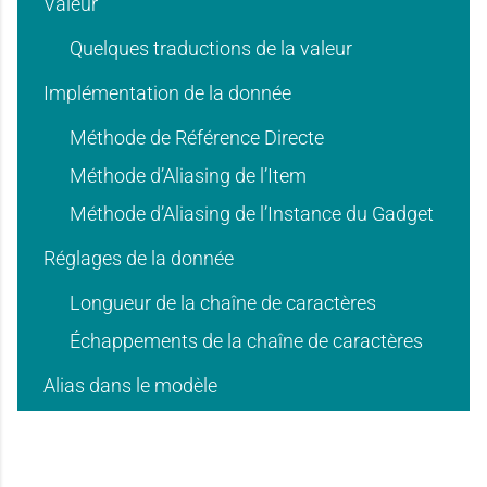
e
e
Valeur
'
'
Quelques traductions de la valeur
d
d
Implémentation de la donnée
u
u
Méthode de Référence Directe
Méthode d’Aliasing de l’Item
'
'
Méthode d’Aliasing de l’Instance du Gadget
s
s
Réglages de la donnée
u
u
Longueur de la chaîne de caractères
a
a
Échappements de la chaîne de caractères
Alias dans le modèle
s
s
g
g