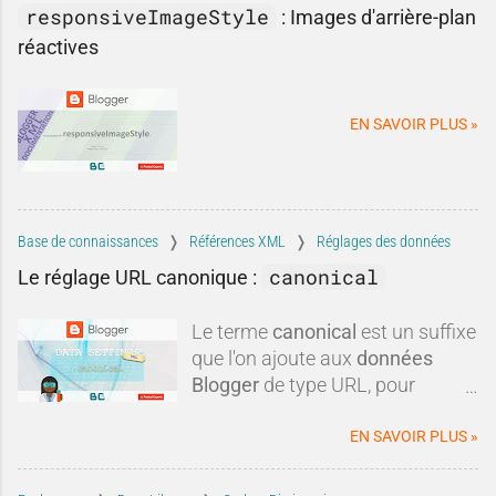
intérêt.Pourtant, lorsqu'on
responsiveImageStyle
:
Images d'arrière-plan
améliorez vos conversions sans
examine les arguments avancés,
réactives
avoir besoin de générer
la réalité apparaît souvent plus
davantage de trafic.
nuancée. Entre idées reçues,
informations obsolètes,
EN SAVOIR PLUS »
comparaisons discutables et
intérêts commerciaux, certaines
critiques méritent d'être remises
dans leur contexte.Blogger est-il
réellement mort ? Est-il
Base de connaissances
Références XML
Réglages des données
techniquement dépassé ? Faut-il
canonical
Le réglage URL canonique :
systématiquement lui préférer
une autre plateforme ?Dans
Le terme
canonical
est un suffixe
cette tribune, nous allons
que l'on ajoute aux
données
examiner les critiques les plus
Blogger
de type URL, pour
fréquen
obtenir une
url canonique
du
blog.
EN SAVOIR PLUS »