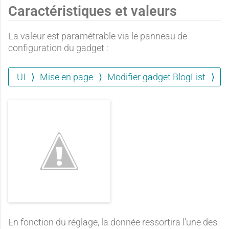
a
p
Caractéristiques et valeurs
u
x
La valeur est paramétrable via le panneau de
n
é
configuration du gadget :
c
p
UI
Mise en page
Modifier gadget BlogList
Tr
d
r
u
é
o
i
n
r
n
m
En fonction du réglage, la donnée ressortira l'une des