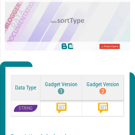
Gadget Version
Gadget Version
Data Type
1
2
STRING
B
B
l
l
o
o
g
g
L
L