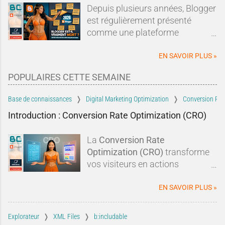
Depuis plusieurs années, Blogger
est régulièrement présenté
comme une plateforme
dépassée, abandonnée ou en fin
de vie.Sur les forums, les réseaux
EN SAVOIR PLUS »
sociaux ou dans les comparatifs
POPULAIRES CETTE SEMAINE
de plateformes de blogging, les
mêmes affirmations reviennent
Base de connaissances
Digital Marketing Optimization
Conversion Rat
sans cesse : Blogger serait un
Introduction : Conversion Rate Optimization (CRO)
dinosaure du Web, Google
l'aurait abandonné depuis
La
Conversion Rate
longtemps et il serait devenu
Optimization (CRO)
transforme
incapable de rivaliser avec les
vos visiteurs en actions
solutions modernes.À tel point
concrètes :
clics, abonnements,
qu'un nouveau blogueur pourrait
prises de contact
. En optimisant
EN SAVOIR PLUS »
légitimement se demander si
vos
pages Blogger
, vos
CTA
, la
ouvrir un blog sur Blogger en
preuve sociale
, le
temps de
2026 a encore le moindre
Explorateur
XML Files
b:includable
chargement
et le
suivi GA4
, Vous