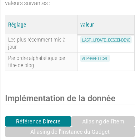
e
i
valeurs suivantes :
n
e
Réglage
valeur
m
é
n
Les plus récemment mis à
LAST_UPDATE_DESCENDING
jour
Par ordre alphabétique par
ALPHABETICAL
e
titre de blog
t
n
Implémentation de la donnée
a
Référence Directe
Aliasing de l'Item
t
Aliasing de l’Instance du Gadget