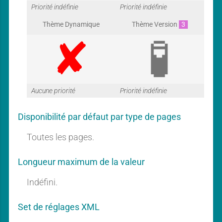
G
G
Priorité indéfinie
Priorité indéfinie
Thème Dynamique
Thème Version
3
a
a
G
G
Aucune priorité
Priorité indéfinie
r
r
Disponibilité par défaut par type de pages
a
a
Toutes les pages.
a
a
Longueur maximum de la valeur
r
r
Indéfini.
n
n
Set de réglages XML