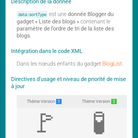
Description de la donnée
i
i
s
s
est une
donnée Blogger du
data:sortType
t
t
gadget « Liste des blogs »
contenant le
paramètre de l'ordre de tri de la liste des
blogs
.
Intégration dans le code XML
Dans les nœuds enfants du gadget
BlogList
.
Directives d'usage et niveau de priorité de mise
à jour
Thème Version
1
Thème Version
2