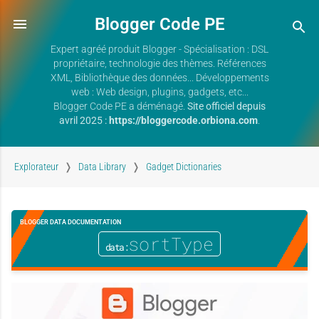
Blogger Code PE
Expert agréé produit Blogger - Spécialisation : DSL
propriétaire, technologie des thèmes. Références
XML, Bibliothèque des données... Développements
web : Web design, plugins, gadgets, etc...
Blogger Code PE a déménagé.
Site officiel depuis
avril 2025 :
https://bloggercode.orbiona.com
.
Explorateur
Data Library
Gadget Dictionaries
BLOGGER DATA DOCUMENTATION
sortType
data: