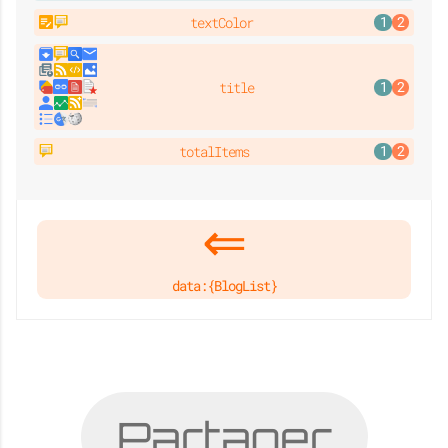
textColor
title
totalItems
data:{BlogList}
Partager