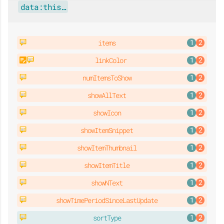
data:this…
items
linkColor
numItemsToShow
showAllText
showIcon
showItemSnippet
showItemThumbnail
showItemTitle
showNText
showTimePeriodSinceLastUpdate
sortType