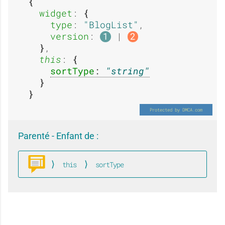
a
a
widget
: 
e
e
type
: 
BlogList
,

version
: 
 | 
1
2
,

g
g
this
: 
:
:
sortType
: 
string
e
e
A
E
Parenté - Enfant de :
:
:
this
sortType
b
x
BlogList
A
E