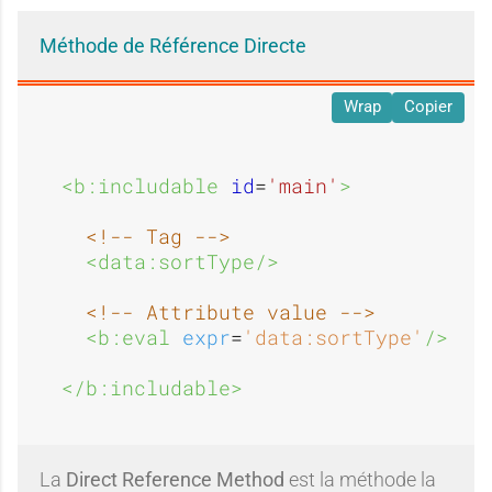
l
Méthode de Référence Directe
a
Wrap
Copier
l
<b:includable 
id
=
'main'
>
<!-- Tag -->
<data:sortType/>
<!-- Attribute value -->
<b:eval 
expr
=
'data:sortType'
/>
</b:includable>
La
Direct Reference Method
est la méthode la