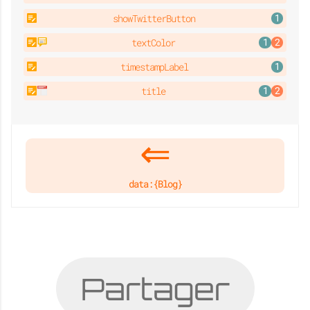
showTwitterButton
textColor
timestampLabel
title
data:{Blog}
Partager