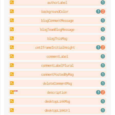
authorLabel
backgroundColor
blogCommentMessage
blogTeamBlogMessage
blogThisMsg
cmtIframeInitialHeight
commentLabel
commentLabelPlural
commentPostedByMsg
deleteCommentMsg
description
desktopLinkMsg
desktopLinkUrl