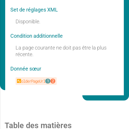
a
a
Set de réglages XML
t
t
Disponible.
n
n
Condition additionnelle
i
i
La page courante ne doit pas être la plus
récente.
t
t
e
e
Donnée sœur
olderPageUrl
i
i
d
d
e
e
Table des matières