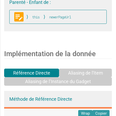
e
Parenté - Enfant de :
this
newerPageUrl
Blog
Implémentation de la donnée
Référence Directe
Aliasing de l'Item
Aliasing de l’Instance du Gadget
Méthode de Référence Directe
Wrap
Copier