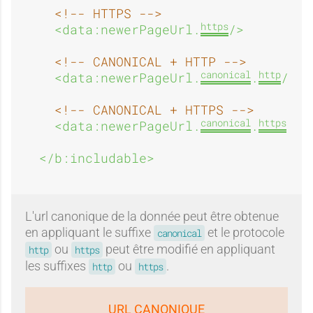
<!-- HTTPS -->
https
<data:newerPageUrl.
/>
<!-- CANONICAL + HTTP -->
canonical
http
<data:newerPageUrl.
.
/>
<!-- CANONICAL + HTTPS -->
canonical
https
<data:newerPageUrl.
.
/>
</b:includable>
L'url canonique de la donnée peut être obtenue
en appliquant le suffixe
et le protocole
canonical
ou
peut être modifié en appliquant
http
https
les suffixes
ou
.
http
https
URL CANONIQUE