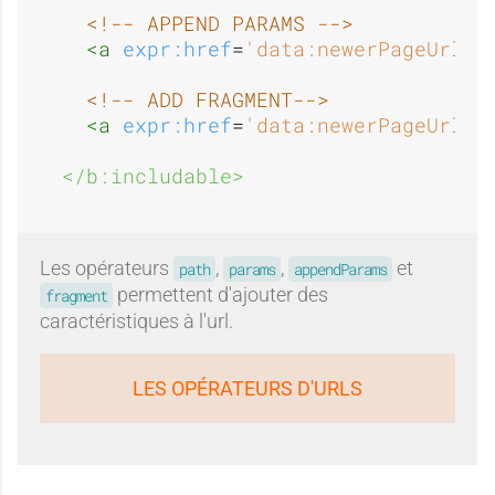
<!-- APPEND PARAMS -->
<a 
expr:href
=
'data:newerPageUrl 
a
<!-- ADD FRAGMENT-->
<a 
expr:href
=
'data:newerPageUrl 
f
</b:includable>
Les opérateurs
,
,
et
path
params
appendParams
permettent d'ajouter des
fragment
caractéristiques à l'url.
LES OPÉRATEURS D'URLS