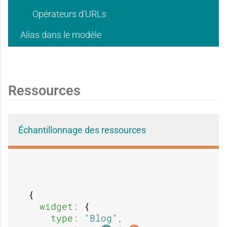
a
a
Opérateurs d'URLs
e
e
Alias dans le modèle
g
g
:
:
Ressources
e
e
O
O
Échantillonnage des ressources
:
:
u
u
A
O
widget
: 
type
: 
Blog
,
