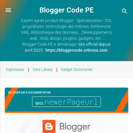
Blogger Code PE
Expert agréé produit Blogger - Spécialisation : DSL
propriétaire, technologie des thèmes. Références
XML, Bibliothèque des données... Développements
web : Web design, plugins, gadgets, etc...
Blogger Code PE a déménagé.
Site officiel depuis
avril 2025 :
https://bloggercode.orbiona.com
.
Explorateur
Data Library
Gadget Dictionaries
BLOGGER DATA DOCUMENTATION
newerPageUrl
data: