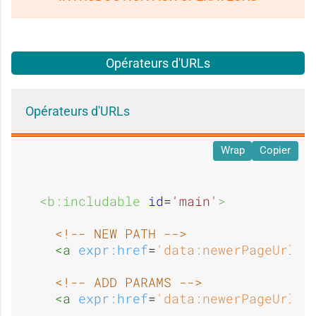
Opérateurs d'URLs
Opérateurs d'URLs
Wrap
Copier
<b:includable 
id
=
'main'
>
<!-- NEW PATH -->
<a 
expr:href
=
'data:newerPageUrl 
p
<!-- ADD PARAMS -->
<a 
expr:href
=
'data:newerPageUrl 
p