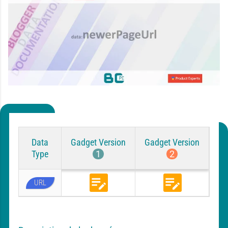
Data
Gadget Version
Gadget Version
Type
1
2
URL
B
B
l
l
o
o
g
g