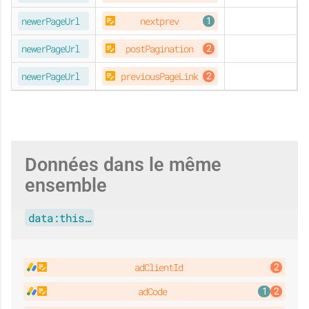
ORIGINAL
newerPageUrl
nextprev
ORIGINAL
newerPageUrl
postPagination
ORIGINAL
newerPageUrl
previousPageLink
Données dans le même
ensemble
data:this…
adClientId
adCode