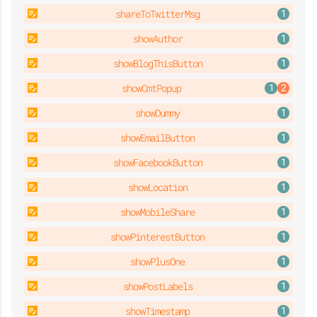
shareToTwitterMsg
showAuthor
showBlogThisButton
showCmtPopup
showDummy
showEmailButton
showFacebookButton
showLocation
showMobileShare
showPinterestButton
showPlusOne
showPostLabels
showTimestamp