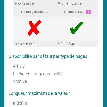
G
G
Priorité faible
Priorité moyenne
Thème Dynamique
Thème Version
3
a
a
G
G
Aucune priorité
Priorité haute
r
r
Disponibilité par défaut par type de pages
a
a
Article.
a
a
Recherche (requête/libellé).
Archive.
r
r
n
n
Longueur maximum de la valeur
Indéfini.