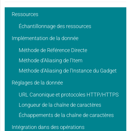
'
'
Ressources
d
d
u
u
Échantillonnage des ressources
Implémentation de la donnée
'
'
Méthode de Référence Directe
s
s
Méthode d’Aliasing de l’Item
Méthode d’Aliasing de l’Instance du Gadget
u
u
a
a
Réglages de la donnée
URL Canonique et protocoles HTTP/HTTPS
s
s
Longueur de la chaîne de caractères
g
g
Échappements de la chaîne de caractères
Intégration dans des opérations