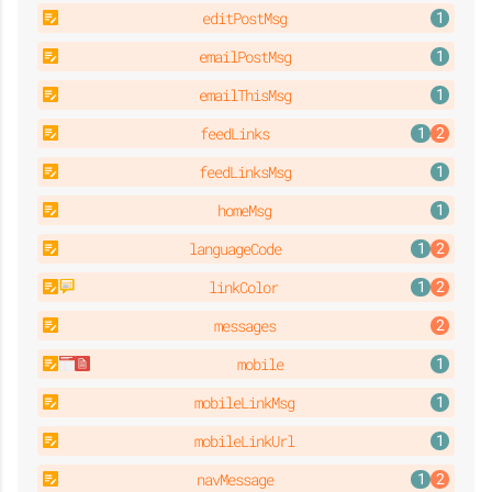
editPostMsg
emailPostMsg
emailThisMsg
feedLinks
feedLinksMsg
homeMsg
languageCode
linkColor
messages
mobile
mobileLinkMsg
mobileLinkUrl
navMessage