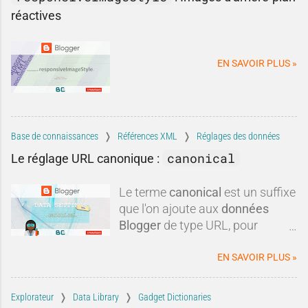
améliorez vos conversions sans
examine les arguments avancés,
réactives
avoir besoin de générer
la réalité apparaît souvent plus
davantage de trafic.
nuancée. Entre idées reçues,
informations obsolètes,
EN SAVOIR PLUS »
comparaisons discutables et
intérêts commerciaux, certaines
critiques méritent d'être remises
dans leur contexte.Blogger est-il
réellement mort ? Est-il
Base de connaissances
Références XML
Réglages des données
techniquement dépassé ? Faut-il
canonical
Le réglage URL canonique :
systématiquement lui préférer
une autre plateforme ?Dans
Le terme
canonical
est un suffixe
cette tribune, nous allons
que l'on ajoute aux
données
examiner les critiques les plus
Blogger
de type URL, pour
fréquen
obtenir une
url canonique
du
blog.
EN SAVOIR PLUS »
Explorateur
Data Library
Gadget Dictionaries