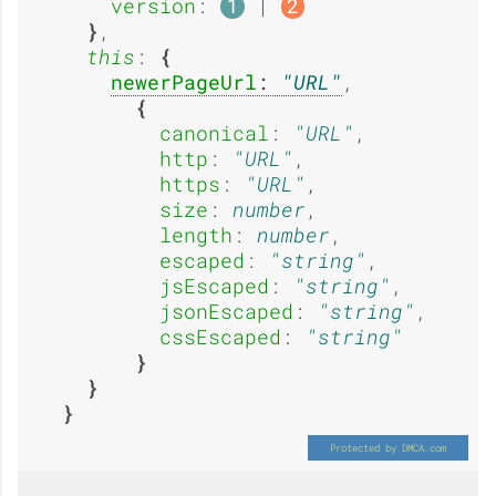
i
i
version
: 
 | 
1
2
,

u
u
this
: 
newerPageUrl
: 
URL
,

canonical
: 
URL
,

http
: 
URL
,

c
i
https
: 
URL
,

size
: 
number
,

length
: 
number
,

escaped
: 
string
,

u
jsEscaped
: 
string
,

jsonEscaped
: 
string
,

cssEscaped
: 
string
n