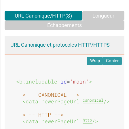
URL Canonique/HTTP(S)
Longueur
Échappements
URL Canonique et protocoles HTTP/HTTPS
Wrap
Copier
<b:includable 
id
=
'main'
>
<!-- CANONICAL -->
canonical
<data:newerPageUrl.
/>
<!-- HTTP -->
http
<data:newerPageUrl.
/>