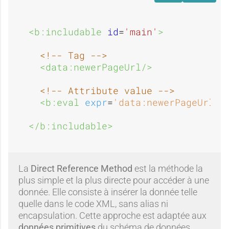
<b:includable 
id
=
'main'
>
<!-- Tag -->
<data:newerPageUrl/>
<!-- Attribute value -->
<b:eval 
expr
=
'data:newerPageUrl'
/
</b:includable>
La
Direct Reference Method
est la méthode la
plus simple et la plus directe pour accéder à une
donnée. Elle consiste à insérer la donnée telle
quelle dans le code XML, sans alias ni
encapsulation. Cette approche est adaptée aux
données primitives
du schéma de données,