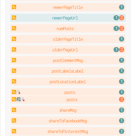
newerPageTitle
newerPageUrl
numPosts
olderPageTitle
olderPageUrl
postCommentMsg
postLabelsLabel
postLocationLabel
posts
posts
shareMsg
shareToFacebookMsg
shareToPinterestMsg