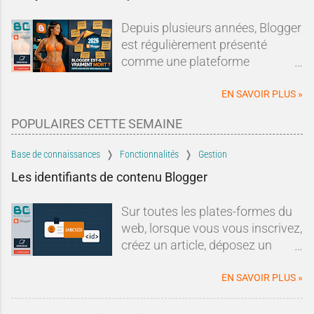
Depuis plusieurs années, Blogger
est régulièrement présenté
comme une plateforme
dépassée, abandonnée ou en fin
de vie.Sur les forums, les réseaux
EN SAVOIR PLUS »
sociaux ou dans les comparatifs
POPULAIRES CETTE SEMAINE
de plateformes de blogging, les
mêmes affirmations reviennent
Base de connaissances
Fonctionnalités
Gestion
sans cesse : Blogger serait un
Les identifiants de contenu Blogger
dinosaure du Web, Google
l'aurait abandonné depuis
Sur toutes les plates-formes du
longtemps et il serait devenu
web, lorsque vous vous inscrivez,
incapable de rivaliser avec les
créez un article, déposez un
solutions modernes.À tel point
commentaire ou lorsque vous
qu'un nouveau blogueur pourrait
effectuez une quelconque action
EN SAVOIR PLUS »
légitimement se demander si
qui requiert un enregistrement, le
ouvrir un blog sur Blogger en
service
attribue un identifiant à
2026 a encore le moindre