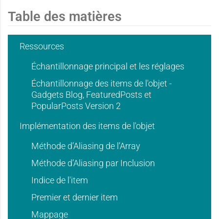
d
d
Table des matières
e
e
'
'
Ressources
Échantillonnage principal et les réglages
d
d
u
u
Échantillonnage des items de l'objet -
Gadgets Blog, FeaturedPosts et
PopularPosts Version 2
'
'
Implémentation des items de l'objet
s
s
Méthode d’Aliasing de l’Array
Méthode d’Aliasing par Inclusion
u
u
a
a
Indice de l'item
Premier et dernier item
Mappage