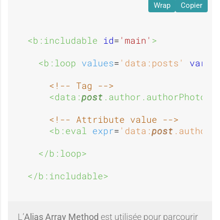
Wrap
Copier
<b:includable 
id
=
'main'
>
<b:loop 
values
=
'data:posts'
var
=
'
<!-- Tag -->
<data:
post
.author.authorPhoto.
<!-- Attribute value -->
<b:eval 
expr
=
'data:
post
.author.
</b:loop>
</b:includable>
L’
Alias Array Method
est utilisée pour parcourir