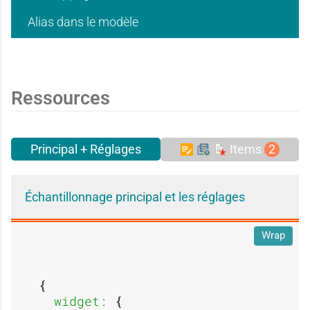
s
s
g
g
Alias dans le modèle
a
a
e
e
Ressources
g
g
Principal + Réglages
Items
2
:
:
Échantillonnage principal et les réglages
e
e
A
A
Wrap
:
:
widget
: 