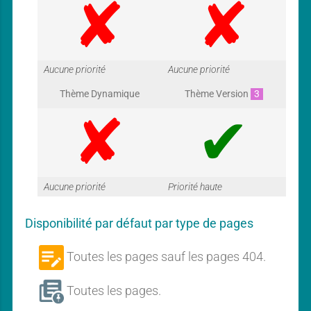
G
G
Aucune priorité
Aucune priorité
Thème Dynamique
Thème Version
3
a
a
G
G
Aucune priorité
Priorité haute
r
r
Disponibilité par défaut par type de pages
a
a
Toutes les pages sauf les pages 404.
a
a
B
l
Toutes les pages.
o
F
g