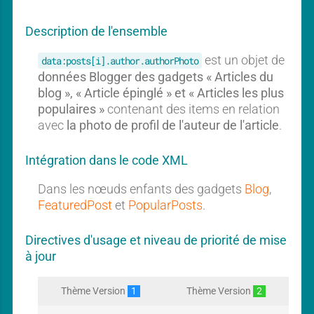
r
u
u
e
l
n
Description de l'ensemble
d
a
g
P
r
est un objet de
o
a
data:posts[i].author.authorPhoto
P
s
o
données Blogger des gadgets « Articles du
d
t
s
blog », « Article épinglé » et « Articles les plus
g
t
populaires »
contenant des items en relation
e
s
avec
la photo de profil de l'auteur de l'article
t
.
Intégration dans le code XML
Dans les nœuds enfants des gadgets
Blog
,
FeaturedPost
et
PopularPosts
.
Directives d'usage et niveau de priorité de mise
à jour
Thème Version
1
Thème Version
2