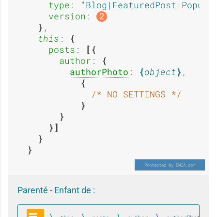
u
u
type
: 
Blog|FeaturedPost|Popula
version
: 
2
A
O
,

c
c
this
: 
posts
: 
author
: 
u
u
authorPhoto
: 
object
,

u
u
/* NO SETTINGS */
c
i
n
n
u
e
e
Parenté - Enfant de :