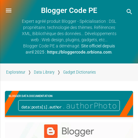
Blogger Code PE
Expert agréé produit Blogger - Spécialisation : DSL
propriétaire, technologie des thèmes. Références
XML, Bibliothèque des données... Développements
web : Web design, plugins, gadgets, etc...
Blogger Code PE a déménagé.
Site officiel depuis
avril 2025 :
https://bloggercode.orbiona.com
.
Explorateur
Data Library
Gadget Dictionaries
BLOGGER DATA DOCUMENTATION
.authorPhoto
data:posts[i].author