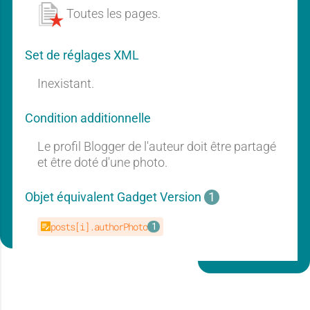
r
r
e
Toutes les pages.
a
n
n
P
t
o
u
p
r
Set de réglages XML
u
a
a
e
l
d
Inexistant.
t
t
a
P
r
o
P
s
Condition additionnelle
o
t
n
n
s
Le profil Blogger de l'auteur doit être partagé
t
i
i
s
et être doté d'une photo.
Objet équivalent Gadget Version
1
t
t
e
e
posts[i].authorPhoto
i
i