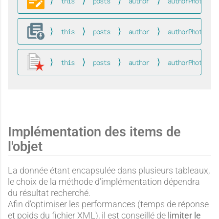
n
this
posts
author
authorPhoto
Blog
this
posts
author
authorPhoto
FeaturedPost
e
this
posts
author
authorPhoto
PopularPosts
Implémentation des items de
l'objet
La donnée étant encapsulée dans plusieurs tableaux,
le choix de la méthode d’implémentation dépendra
du résultat recherché.
Afin d’optimiser les performances (temps de réponse
et poids du fichier XML), il est conseillé de
limiter le