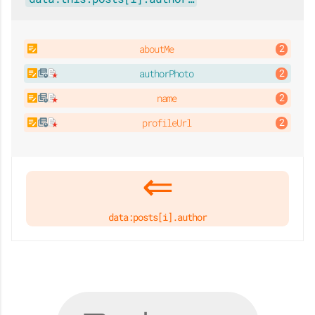
aboutMe
authorPhoto
name
profileUrl
data:posts[i].author