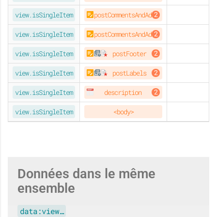
ORIGINAL
view.isSingleItem
postCommentsAndAd
SOHO
view.isSingleItem
postCommentsAndAd
CONTEMPO
ESSENTIAL
NOTABLE
view.isSingleItem
postFooter
CONTEMPO
ESSENTIAL
SOHO
view.isSingleItem
postLabels
EMPORIO
view.isSingleItem
description
CONTEMPO
ESSENTIAL
NOTABLE
EMPORIO
SOHO
view.isSingleItem
<body>
Données dans le même
ensemble
data:view…