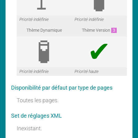
G
G
Priorité indéfinie
Priorité indéfinie
Thème Dynamique
Thème Version
3
a
a
G
G
Priorité indéfinie
Priorité haute
r
r
Disponibilité par défaut par type de pages
a
a
Toutes les pages.
a
a
Set de réglages XML
r
r
Inexistant.