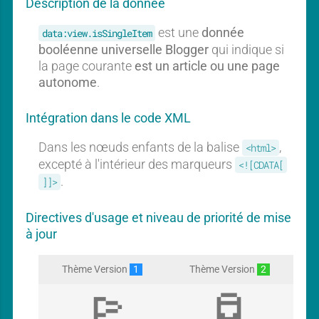
Description de la donnée
l
l
est une
donnée
data:view.isSingleItem
booléenne universelle Blogger
qui indique si
la page courante
est un article ou une page
autonome
.
Intégration dans le code XML
Dans les nœuds enfants de la balise
,
<html>
excepté à l'intérieur des marqueurs
<![CDATA[
.
]]>
Directives d'usage et niveau de priorité de mise
à jour
Thème Version
1
Thème Version
2