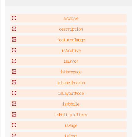
archive
description
featuredImage
isArchive
isError
isHomepage
isLabelSearch
isLayoutMode
isMobile
isMultipleItems
isPage
isPost