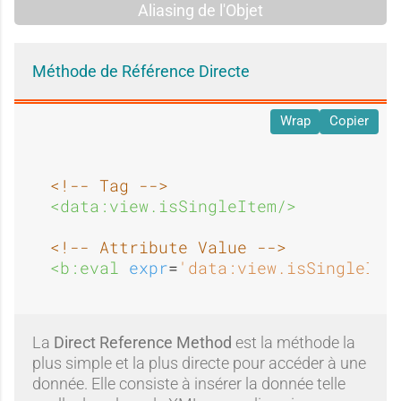
n
m
Aliasing de l'Objet
i
n
e
Méthode de Référence Directe
Wrap
Copier
m
é
n
<!-- Tag -->
<data:view.isSingleItem/>
e
t
<!-- Attribute Value -->
<b:eval 
expr
=
'data:view.isSingleIte
n
a
La
Direct Reference Method
est la méthode la
plus simple et la plus directe pour accéder à une
donnée. Elle consiste à insérer la donnée telle