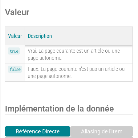
E
O
a
p
Valeur
x
u
Valeur
Description
n
é
Vrai. La page courante est un article ou une
true
page autonome.
p
i
Faux. La page courante n'est pas un article ou
false
d
r
une page autonome.
é
o
i
Implémentation de la donnée
r
Référence Directe
Aliasing de l'Item