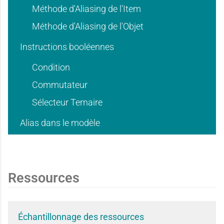
e
e
Méthode d'Aliasing de l'Item
'
'
Méthode d'Aliasing de l'Objet
Instructions booléennes
d
d
u
u
Condition
Commutateur
'
'
Sélecteur Ternaire
s
s
Alias dans le modèle
u
u
a
a
Ressources
s
s
Échantillonnage des ressources