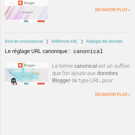
une autre plateforme ?Dans
cette tribune, nous allons
EN SAVOIR PLUS »
examiner les critiques les plus
fréquen
Base de connaissances
Références XML
Réglages des données
canonical
Le réglage URL canonique :
Le terme
canonical
est un suffixe
que l'on ajoute aux
données
Blogger
de type URL, pour
obtenir une
url canonique
du
blog.
EN SAVOIR PLUS »