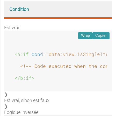
Condition
Est vrai
Wrap
Copier
<b:if 
cond
=
'data:view.isSingleItem'
<!-- Code executed when the condi
</b:if>
Est vrai, sinon est faux
Logique inversée