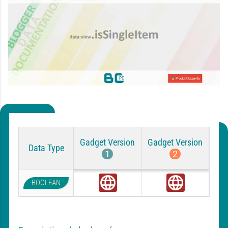
Gadget Version
Gadget Version
Data Type
1
2
BOOLEAN
G
G
l
l
o
o
b
b
a
a