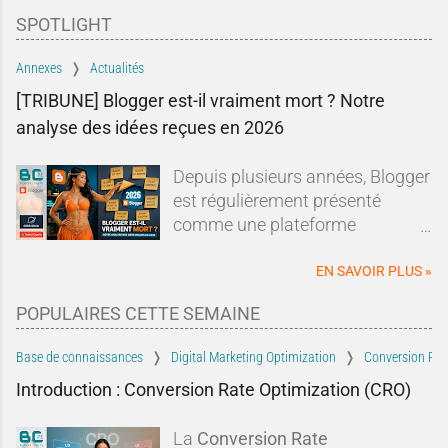
SPOTLIGHT
Annexes
Actualités
[TRIBUNE] Blogger est-il vraiment mort ? Notre
analyse des idées reçues en 2026
Depuis plusieurs années, Blogger
est régulièrement présenté
comme une plateforme
dépassée, abandonnée ou en fin
de vie.Sur les forums, les réseaux
EN SAVOIR PLUS »
sociaux ou dans les comparatifs
POPULAIRES CETTE SEMAINE
de plateformes de blogging, les
mêmes affirmations reviennent
Base de connaissances
Digital Marketing Optimization
Conversion Rat
sans cesse : Blogger serait un
Introduction : Conversion Rate Optimization (CRO)
dinosaure du Web, Google
l'aurait abandonné depuis
La
Conversion Rate
longtemps et il serait devenu