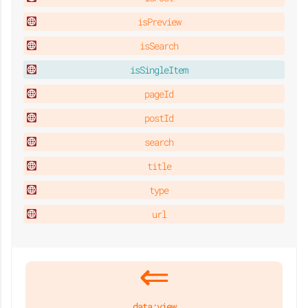
isPreview
isSearch
isSingleItem
pageId
postId
search
title
type
url
data:view