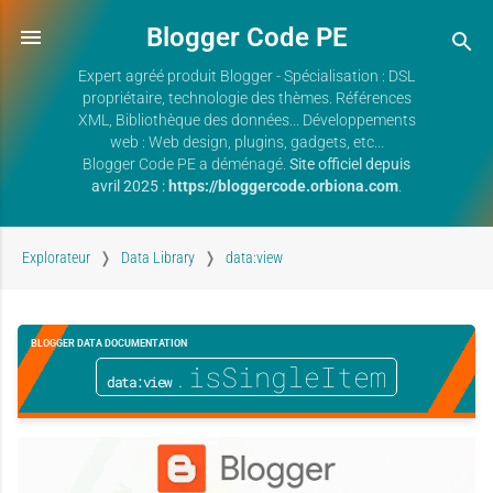
Blogger Code PE
Expert agréé produit Blogger - Spécialisation : DSL
propriétaire, technologie des thèmes. Références
XML, Bibliothèque des données... Développements
web : Web design, plugins, gadgets, etc...
Blogger Code PE a déménagé.
Site officiel depuis
avril 2025 :
https://bloggercode.orbiona.com
.
Explorateur
Data Library
data:view
BLOGGER DATA DOCUMENTATION
.isSingleItem
data:view