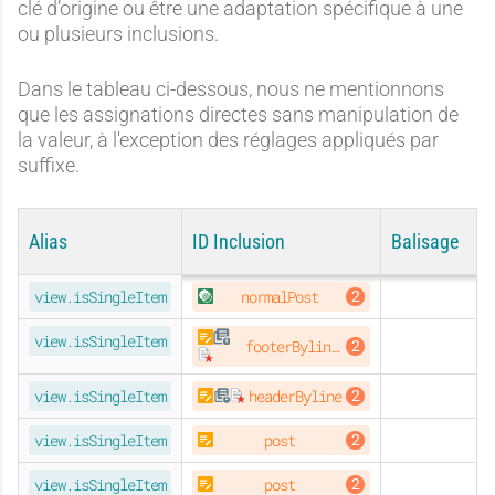
clé d’origine ou être une adaptation spécifique à une
ou plusieurs inclusions.
Dans le tableau ci-dessous, nous ne mentionnons
que les assignations directes sans manipulation de
la valeur, à l'exception des réglages appliqués par
suffixe.
Alias
ID Inclusion
Balisage
NOTABLE
view.isSingleItem
normalPost
NOTABLE
EMPORIO
SOHO
view.isSingleItem
footerBylines
NOTABLE
EMPORIO
SOHO
view.isSingleItem
headerByline
ORIGINAL
view.isSingleItem
post
SOHO
view.isSingleItem
post